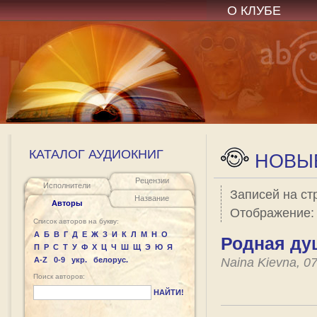
О КЛУБЕ
КАТАЛОГ АУДИОКНИГ
НОВЫЕ
Рецензии
Исполнители
Записей на ст
Название
Авторы
Отображение
Список авторов на букву:
А
Б
В
Г
Д
Е
Ж
З
И
К
Л
М
Н
О
Родная ду
П
Р
С
Т
У
Ф
Х
Ц
Ч
Ш
Щ
Э
Ю
Я
A-Z
0-9
укр.
белорус.
Naina Kievna, 0
Поиск авторов:
НАЙТИ!