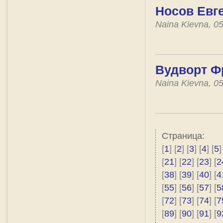
Носов Евге
Naina Kievna, 0
Вудворт Ф
Naina Kievna, 0
Страница:
[
1
] [
2
] [
3
] [
4
] [
5
]
[
21
] [
22
] [
23
] [
2
[
38
] [
39
] [
40
] [
4
[
55
] [
56
] [
57
] [
5
[
72
] [
73
] [
74
] [
7
[
89
] [
90
] [
91
] [
9