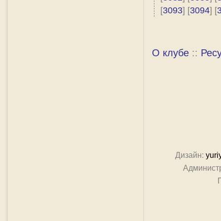
[
3093
] [
3094
] [
О клубе
::
Рес
Дизайн:
yuri
Админист