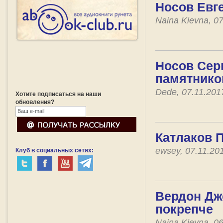
Носов Евге
Naina Kievna, 0
Носов Серг
памятнико
Dede, 07.11.20
Хотите подписаться на наши
обновления?
Катлаков П
ewsey, 07.11.20
Клуб в социальных сетях:
Вердон Джо
покрепче
Naina Kievna, 0