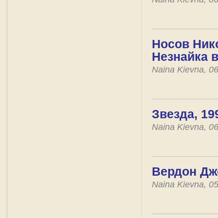
Носов Ник
Незнайка 
Naina Kievna, 0
Звезда, 199
Naina Kievna, 0
Вердон Джо
Naina Kievna, 0