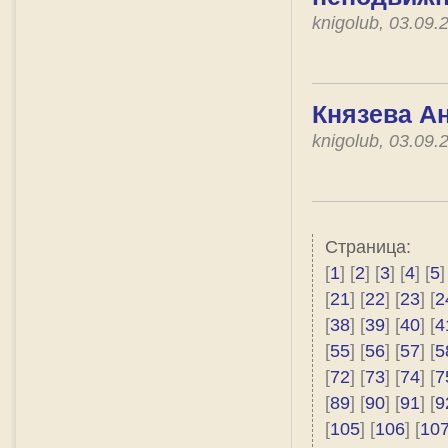
knigolub, 03.09
Князева Ан
knigolub, 03.09
Страница:
[
1
] [
2
] [
3
] [
4
] [
5
]
[
21
] [
22
] [
23
] [
2
[
38
] [
39
] [
40
] [
4
[
55
] [
56
] [
57
] [
5
[
72
] [
73
] [
74
] [
7
[
89
] [
90
] [
91
] [
9
[
105
] [
106
] [
10