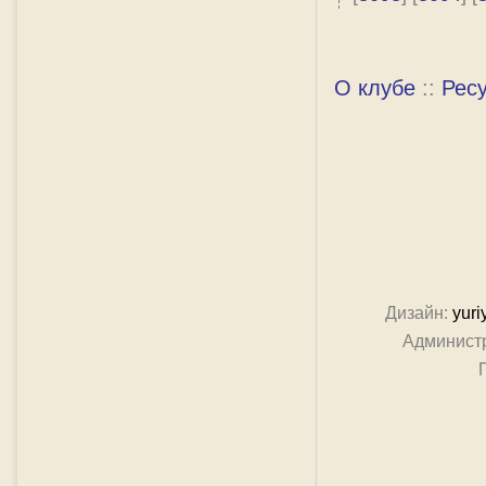
О клубе
::
Рес
Дизайн:
yuri
Админист