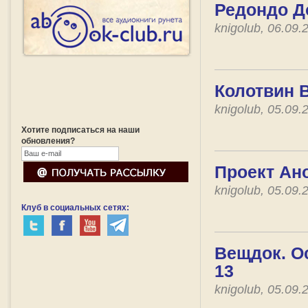
Редондо Д
knigolub, 06.09
Колотвин 
knigolub, 05.09
Хотите подписаться на наши
обновления?
Проект Ан
knigolub, 05.09
Клуб в социальных сетях:
Вещдок. О
13
knigolub, 05.09