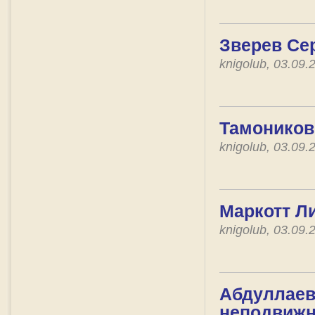
Зверев Сер
knigolub, 03.09
Тамоников
knigolub, 03.09
Маркотт Ли
knigolub, 03.09
Абдуллаев
неподвижн