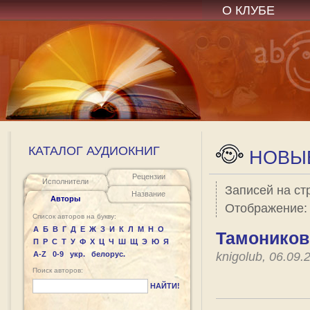
О КЛУБЕ
КАТАЛОГ АУДИОКНИГ
НОВЫЕ
Рецензии
Исполнители
Записей на ст
Название
Авторы
Отображение
Список авторов на букву:
А
Б
В
Г
Д
Е
Ж
З
И
К
Л
М
Н
О
Тамоников
П
Р
С
Т
У
Ф
Х
Ц
Ч
Ш
Щ
Э
Ю
Я
A-Z
0-9
укр.
белорус.
knigolub, 06.09
Поиск авторов:
НАЙТИ!