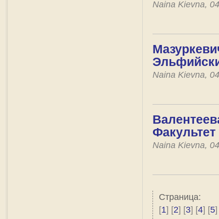
Naina Kievna, 0
Мазуркевич
Эльфийски
Naina Kievna, 0
Валентеева
Факультет
Naina Kievna, 0
Страница:
[
1
] [
2
] [
3
] [
4
] [
5
]