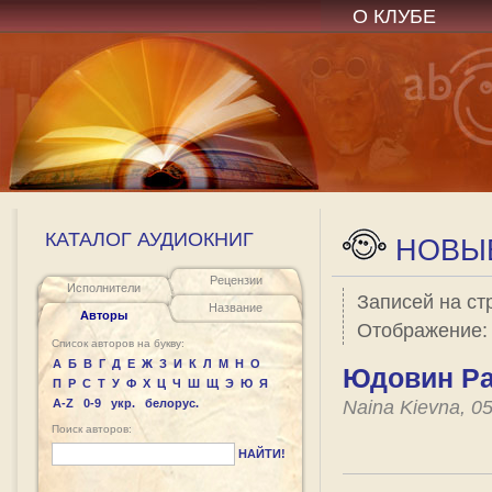
О КЛУБЕ
КАТАЛОГ АУДИОКНИГ
НОВЫЕ
Рецензии
Исполнители
Записей на ст
Название
Авторы
Отображение
Список авторов на букву:
А
Б
В
Г
Д
Е
Ж
З
И
К
Л
М
Н
О
Юдовин Ра
П
Р
С
Т
У
Ф
Х
Ц
Ч
Ш
Щ
Э
Ю
Я
A-Z
0-9
укр.
белорус.
Naina Kievna, 0
Поиск авторов:
НАЙТИ!