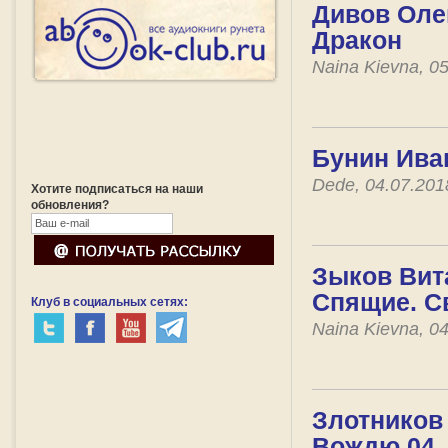
Дивов Олег
Дракон
Naina Kievna, 0
Бунин Ива
Dede, 04.07.20
Хотите подписаться на наши
обновления?
Зыков Вита
Спящие. С
Клуб в социальных сетях:
Naina Kievna, 0
Злотников 
Вождю 04.