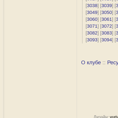
[
3038
] [
3039
] [
[
3049
] [
3050
] [
[
3060
] [
3061
] [
[
3071
] [
3072
] [
[
3082
] [
3083
] [
[
3093
] [
3094
] [
О клубе
::
Рес
Дизайн:
yuri