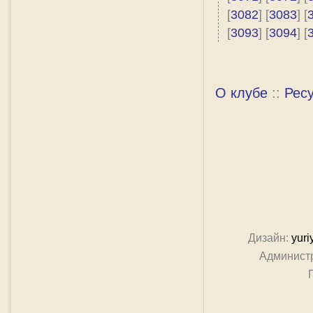
[
3082
] [
3083
] [
[
3093
] [
3094
] [
О клубе
::
Рес
Дизайн:
yuri
Админист