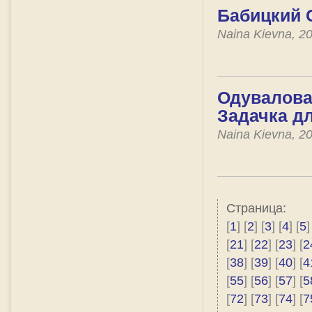
Бабицкий 
Naina Kievna, 2
Одувалова 
Задачка д
Naina Kievna, 2
Страница:
[
1
] [
2
] [
3
] [
4
] [
5
]
[
21
] [
22
] [
23
] [
2
[
38
] [
39
] [
40
] [
4
[
55
] [
56
] [
57
] [
5
[
72
] [
73
] [
74
] [
7