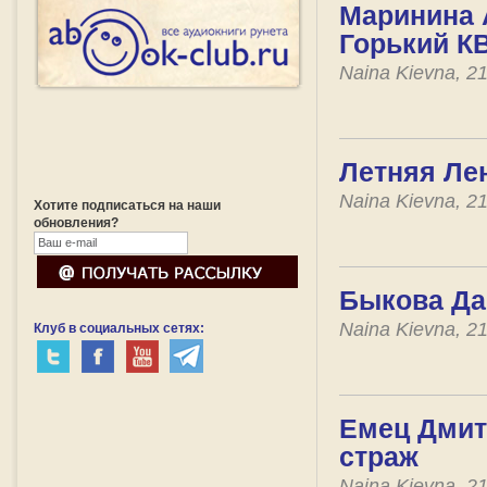
Маринина 
Горький К
Naina Kievna, 2
Летняя Лен
Naina Kievna, 2
Хотите подписаться на наши
обновления?
Быкова Да
Naina Kievna, 2
Клуб в социальных сетях:
Емец Дмит
страж
Naina Kievna, 2