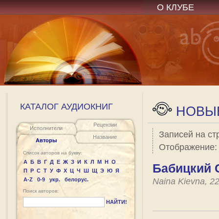
О КЛУБЕ
КАТАЛОГ АУДИОКНИГ
НОВЫЕ
Рецензии
Исполнители
Записей на ст
Название
Авторы
Отображение
Список авторов на букву:
А
Б
В
Г
Д
Е
Ж
З
И
К
Л
М
Н
О
Бабицкий 
П
Р
С
Т
У
Ф
Х
Ц
Ч
Ш
Щ
Э
Ю
Я
A-Z
0-9
укр.
белорус.
Naina Kievna, 2
Поиск авторов:
НАЙТИ!