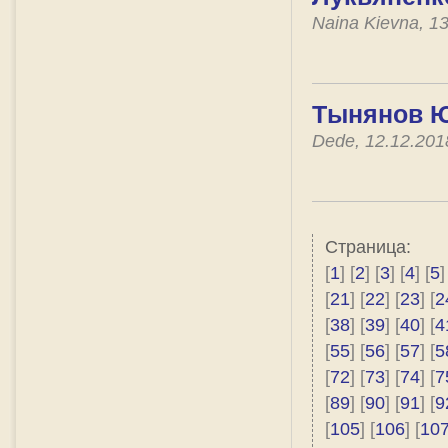
Naina Kievna, 1
Тынянов Ю
Dede, 12.12.20
Страница:
[
1
] [
2
] [
3
] [
4
] [
5
]
[
21
] [
22
] [
23
] [
2
[
38
] [
39
] [
40
] [
4
[
55
] [
56
] [
57
] [
5
[
72
] [
73
] [
74
] [
7
[
89
] [
90
] [
91
] [
9
[
105
] [
106
] [
10