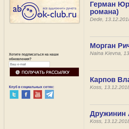
Герман Юр
романа)
Dede, 13.12.20
Морган Ри
Naina Kievna, 1
Хотите подписаться на наши
обновления?
Карпов Вл
Koss, 13.12.201
Клуб в социальных сетях:
Дружинин 
Koss, 13.12.201