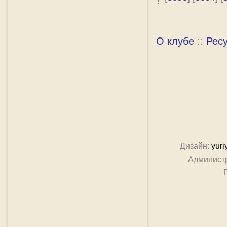
О клубе
::
Рес
Дизайн:
yuri
Админист