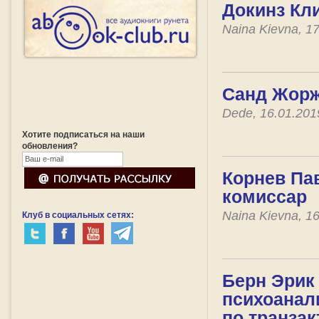
Докинз Кли
Naina Kievna, 1
Санд Жорж
Dede, 16.01.20
Хотите подписаться на наши
обновления?
Корнев Пав
комиссар
Naina Kievna, 1
Клуб в социальных сетях:
Берн Эрик
психоанал
по транзак