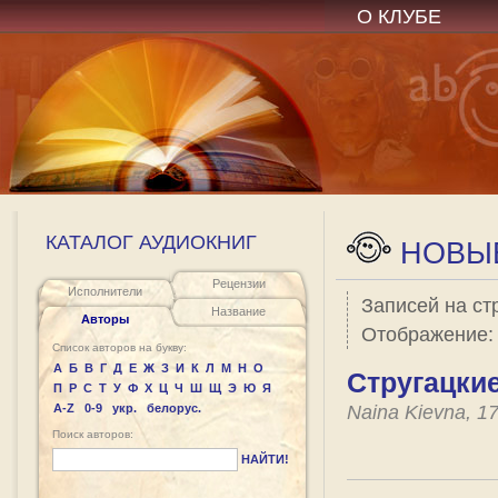
О КЛУБЕ
КАТАЛОГ АУДИОКНИГ
НОВЫЕ
Рецензии
Исполнители
Записей на ст
Название
Авторы
Отображение
Список авторов на букву:
А
Б
В
Г
Д
Е
Ж
З
И
К
Л
М
Н
О
Стругацкие
П
Р
С
Т
У
Ф
Х
Ц
Ч
Ш
Щ
Э
Ю
Я
A-Z
0-9
укр.
белорус.
Naina Kievna, 1
Поиск авторов:
НАЙТИ!