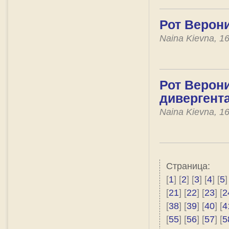
Рот Верони
Naina Kievna, 1
Рот Верони
дивергент
Naina Kievna, 1
Страница:
[
1
] [
2
] [
3
] [
4
] [
5
]
[
21
] [
22
] [
23
] [
2
[
38
] [
39
] [
40
] [
4
[
55
] [
56
] [
57
] [
5