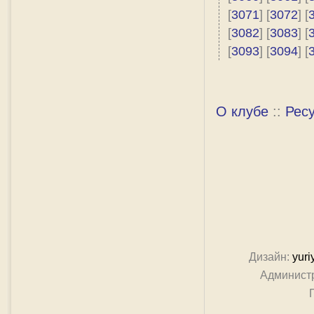
[
3071
] [
3072
] [
[
3082
] [
3083
] [
[
3093
] [
3094
] [
О клубе
::
Рес
Дизайн:
yuri
Админист