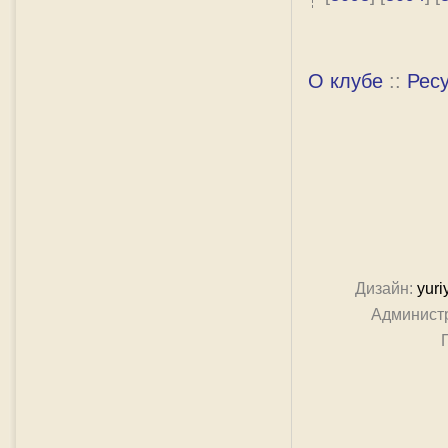
О клубе
::
Рес
Дизайн:
yuri
Админист