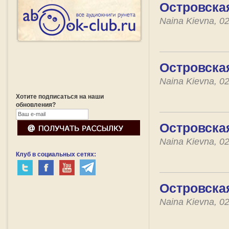
Островска
Naina Kievna, 0
Островска
Naina Kievna, 0
Хотите подписаться на наши
обновления?
Островская
Naina Kievna, 0
Клуб в социальных сетях:
Островская
Naina Kievna, 0