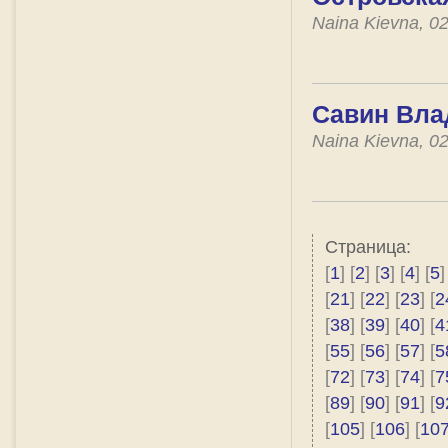
Naina Kievna, 0
Савин Вла
Naina Kievna, 0
Страница:
[
1
] [
2
] [
3
] [
4
] [
5
]
[
21
] [
22
] [
23
] [
2
[
38
] [
39
] [
40
] [
4
[
55
] [
56
] [
57
] [
5
[
72
] [
73
] [
74
] [
7
[
89
] [
90
] [
91
] [
9
[
105
] [
106
] [
10