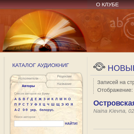
О КЛУБЕ
КАТАЛОГ АУДИОКНИГ
НОВЫЕ
Рецензии
Исполнители
Записей на ст
Название
Авторы
Отображение
Список авторов на букву:
А
Б
В
Г
Д
Е
Ж
З
И
К
Л
М
Н
О
Островская
П
Р
С
Т
У
Ф
Х
Ц
Ч
Ш
Щ
Э
Ю
Я
A-Z
0-9
укр.
белорус.
Naina Kievna, 0
Поиск авторов:
НАЙТИ!