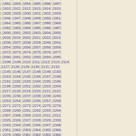
1
] [
1892
] [
1893
] [
1894
] [
1895
] [
1896
] [
1897
]
9
] [
1910
] [
1911
] [
1912
] [
1913
] [
1914
] [
1915
]
7
] [
1928
] [
1929
] [
1930
] [
1931
] [
1932
] [
1933
]
5
] [
1946
] [
1947
] [
1948
] [
1949
] [
1950
] [
1951
]
3
] [
1964
] [
1965
] [
1966
] [
1967
] [
1968
] [
1969
]
1
] [
1982
] [
1983
] [
1984
] [
1985
] [
1986
] [
1987
]
9
] [
2000
] [
2001
] [
2002
] [
2003
] [
2004
] [
2005
]
] [
2018
] [
2019
] [
2020
] [
2021
] [
2022
] [
2023
]
5
] [
2036
] [
2037
] [
2038
] [
2039
] [
2040
] [
2041
]
3
] [
2054
] [
2055
] [
2056
] [
2057
] [
2058
] [
2059
]
1
] [
2072
] [
2073
] [
2074
] [
2075
] [
2076
] [
2077
]
9
] [
2090
] [
2091
] [
2092
] [
2093
] [
2094
] [
2095
]
7
] [
2108
] [
2109
] [
2110
] [
2111
] [
2112
] [
2113
] [
2114
]
 [
2127
] [
2128
] [
2129
] [
2130
] [
2131
] [
2132
]
4
] [
2145
] [
2146
] [
2147
] [
2148
] [
2149
] [
2150
]
2
] [
2163
] [
2164
] [
2165
] [
2166
] [
2167
] [
2168
]
0
] [
2181
] [
2182
] [
2183
] [
2184
] [
2185
] [
2186
]
8
] [
2199
] [
2200
] [
2201
] [
2202
] [
2203
] [
2204
]
] [
2217
] [
2218
] [
2219
] [
2220
] [
2221
] [
2222
]
4
] [
2235
] [
2236
] [
2237
] [
2238
] [
2239
] [
2240
]
2
] [
2253
] [
2254
] [
2255
] [
2256
] [
2257
] [
2258
]
0
] [
2271
] [
2272
] [
2273
] [
2274
] [
2275
] [
2276
]
8
] [
2289
] [
2290
] [
2291
] [
2292
] [
2293
] [
2294
]
6
] [
2307
] [
2308
] [
2309
] [
2310
] [
2311
] [
2312
]
4
] [
2325
] [
2326
] [
2327
] [
2328
] [
2329
] [
2330
]
2
] [
2343
] [
2344
] [
2345
] [
2346
] [
2347
] [
2348
]
0
] [
2361
] [
2362
] [
2363
] [
2364
] [
2365
] [
2366
]
8
] [
2379
] [
2380
] [
2381
] [
2382
] [
2383
] [
2384
]