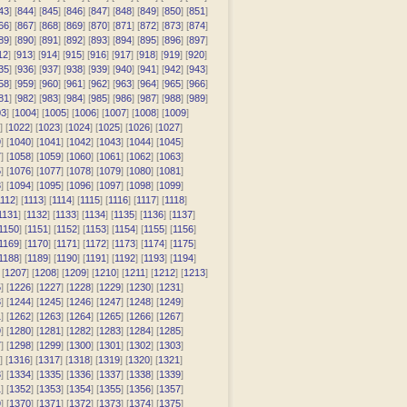
43
] [
844
] [
845
] [
846
] [
847
] [
848
] [
849
] [
850
] [
851
]
66
] [
867
] [
868
] [
869
] [
870
] [
871
] [
872
] [
873
] [
874
]
89
] [
890
] [
891
] [
892
] [
893
] [
894
] [
895
] [
896
] [
897
]
12
] [
913
] [
914
] [
915
] [
916
] [
917
] [
918
] [
919
] [
920
]
35
] [
936
] [
937
] [
938
] [
939
] [
940
] [
941
] [
942
] [
943
]
58
] [
959
] [
960
] [
961
] [
962
] [
963
] [
964
] [
965
] [
966
]
81
] [
982
] [
983
] [
984
] [
985
] [
986
] [
987
] [
988
] [
989
]
03
] [
1004
] [
1005
] [
1006
] [
1007
] [
1008
] [
1009
]
] [
1022
] [
1023
] [
1024
] [
1025
] [
1026
] [
1027
]
9
] [
1040
] [
1041
] [
1042
] [
1043
] [
1044
] [
1045
]
7
] [
1058
] [
1059
] [
1060
] [
1061
] [
1062
] [
1063
]
5
] [
1076
] [
1077
] [
1078
] [
1079
] [
1080
] [
1081
]
3
] [
1094
] [
1095
] [
1096
] [
1097
] [
1098
] [
1099
]
112
] [
1113
] [
1114
] [
1115
] [
1116
] [
1117
] [
1118
]
1131
] [
1132
] [
1133
] [
1134
] [
1135
] [
1136
] [
1137
]
1150
] [
1151
] [
1152
] [
1153
] [
1154
] [
1155
] [
1156
]
1169
] [
1170
] [
1171
] [
1172
] [
1173
] [
1174
] [
1175
]
1188
] [
1189
] [
1190
] [
1191
] [
1192
] [
1193
] [
1194
]
 [
1207
] [
1208
] [
1209
] [
1210
] [
1211
] [
1212
] [
1213
]
5
] [
1226
] [
1227
] [
1228
] [
1229
] [
1230
] [
1231
]
3
] [
1244
] [
1245
] [
1246
] [
1247
] [
1248
] [
1249
]
1
] [
1262
] [
1263
] [
1264
] [
1265
] [
1266
] [
1267
]
9
] [
1280
] [
1281
] [
1282
] [
1283
] [
1284
] [
1285
]
7
] [
1298
] [
1299
] [
1300
] [
1301
] [
1302
] [
1303
]
] [
1316
] [
1317
] [
1318
] [
1319
] [
1320
] [
1321
]
3
] [
1334
] [
1335
] [
1336
] [
1337
] [
1338
] [
1339
]
1
] [
1352
] [
1353
] [
1354
] [
1355
] [
1356
] [
1357
]
9
] [
1370
] [
1371
] [
1372
] [
1373
] [
1374
] [
1375
]