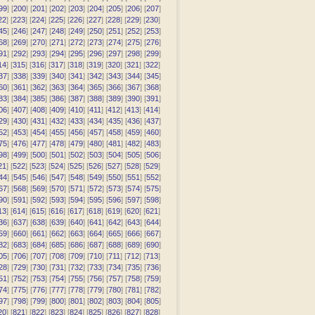
99
] [
200
] [
201
] [
202
] [
203
] [
204
] [
205
] [
206
] [
207
]
22
] [
223
] [
224
] [
225
] [
226
] [
227
] [
228
] [
229
] [
230
]
45
] [
246
] [
247
] [
248
] [
249
] [
250
] [
251
] [
252
] [
253
]
68
] [
269
] [
270
] [
271
] [
272
] [
273
] [
274
] [
275
] [
276
]
91
] [
292
] [
293
] [
294
] [
295
] [
296
] [
297
] [
298
] [
299
]
14
] [
315
] [
316
] [
317
] [
318
] [
319
] [
320
] [
321
] [
322
]
37
] [
338
] [
339
] [
340
] [
341
] [
342
] [
343
] [
344
] [
345
]
60
] [
361
] [
362
] [
363
] [
364
] [
365
] [
366
] [
367
] [
368
]
83
] [
384
] [
385
] [
386
] [
387
] [
388
] [
389
] [
390
] [
391
]
06
] [
407
] [
408
] [
409
] [
410
] [
411
] [
412
] [
413
] [
414
]
29
] [
430
] [
431
] [
432
] [
433
] [
434
] [
435
] [
436
] [
437
]
52
] [
453
] [
454
] [
455
] [
456
] [
457
] [
458
] [
459
] [
460
]
75
] [
476
] [
477
] [
478
] [
479
] [
480
] [
481
] [
482
] [
483
]
98
] [
499
] [
500
] [
501
] [
502
] [
503
] [
504
] [
505
] [
506
]
21
] [
522
] [
523
] [
524
] [
525
] [
526
] [
527
] [
528
] [
529
]
44
] [
545
] [
546
] [
547
] [
548
] [
549
] [
550
] [
551
] [
552
]
67
] [
568
] [
569
] [
570
] [
571
] [
572
] [
573
] [
574
] [
575
]
90
] [
591
] [
592
] [
593
] [
594
] [
595
] [
596
] [
597
] [
598
]
13
] [
614
] [
615
] [
616
] [
617
] [
618
] [
619
] [
620
] [
621
]
36
] [
637
] [
638
] [
639
] [
640
] [
641
] [
642
] [
643
] [
644
]
59
] [
660
] [
661
] [
662
] [
663
] [
664
] [
665
] [
666
] [
667
]
82
] [
683
] [
684
] [
685
] [
686
] [
687
] [
688
] [
689
] [
690
]
05
] [
706
] [
707
] [
708
] [
709
] [
710
] [
711
] [
712
] [
713
]
28
] [
729
] [
730
] [
731
] [
732
] [
733
] [
734
] [
735
] [
736
]
51
] [
752
] [
753
] [
754
] [
755
] [
756
] [
757
] [
758
] [
759
]
74
] [
775
] [
776
] [
777
] [
778
] [
779
] [
780
] [
781
] [
782
]
97
] [
798
] [
799
] [
800
] [
801
] [
802
] [
803
] [
804
] [
805
]
20
] [
821
] [
822
] [
823
] [
824
] [
825
] [
826
] [
827
] [
828
]