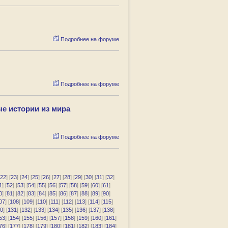
Подробнее на форуме
Подробнее на форуме
ые истории из мира
Подробнее на форуме
22
] [
23
] [
24
] [
25
] [
26
] [
27
] [
28
] [
29
] [
30
] [
31
] [
32
]
1
] [
52
] [
53
] [
54
] [
55
] [
56
] [
57
] [
58
] [
59
] [
60
] [
61
]
0
] [
81
] [
82
] [
83
] [
84
] [
85
] [
86
] [
87
] [
88
] [
89
] [
90
]
07
] [
108
] [
109
] [
110
] [
111
] [
112
] [
113
] [
114
] [
115
]
0
] [
131
] [
132
] [
133
] [
134
] [
135
] [
136
] [
137
] [
138
]
53
] [
154
] [
155
] [
156
] [
157
] [
158
] [
159
] [
160
] [
161
]
76
] [
177
] [
178
] [
179
] [
180
] [
181
] [
182
] [
183
] [
184
]