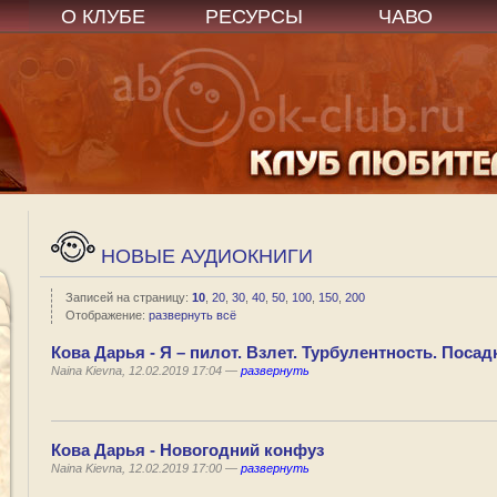
О КЛУБЕ
РЕСУРСЫ
ЧАВО
НОВЫЕ АУДИОКНИГИ
Записей на страницу:
10
,
20
,
30
,
40
,
50
,
100
,
150
,
200
Отображение:
развернуть всё
Кова Дарья - Я – пилот. Взлет. Турбулентность. Посад
Naina Kievna, 12.02.2019 17:04 —
развернуть
Кова Дарья - Новогодний конфуз
Naina Kievna, 12.02.2019 17:00 —
развернуть