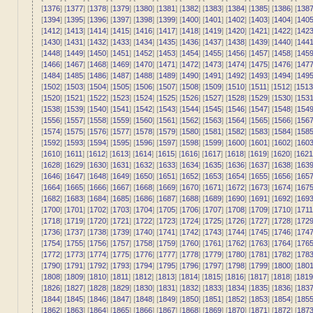
[
1376
] [
1377
] [
1378
] [
1379
] [
1380
] [
1381
] [
1382
] [
1383
] [
1384
] [
1385
] [
1386
] [
138
[
1394
] [
1395
] [
1396
] [
1397
] [
1398
] [
1399
] [
1400
] [
1401
] [
1402
] [
1403
] [
1404
] [
140
[
1412
] [
1413
] [
1414
] [
1415
] [
1416
] [
1417
] [
1418
] [
1419
] [
1420
] [
1421
] [
1422
] [
142
[
1430
] [
1431
] [
1432
] [
1433
] [
1434
] [
1435
] [
1436
] [
1437
] [
1438
] [
1439
] [
1440
] [
144
[
1448
] [
1449
] [
1450
] [
1451
] [
1452
] [
1453
] [
1454
] [
1455
] [
1456
] [
1457
] [
1458
] [
145
[
1466
] [
1467
] [
1468
] [
1469
] [
1470
] [
1471
] [
1472
] [
1473
] [
1474
] [
1475
] [
1476
] [
147
[
1484
] [
1485
] [
1486
] [
1487
] [
1488
] [
1489
] [
1490
] [
1491
] [
1492
] [
1493
] [
1494
] [
149
[
1502
] [
1503
] [
1504
] [
1505
] [
1506
] [
1507
] [
1508
] [
1509
] [
1510
] [
1511
] [
1512
] [
1513
[
1520
] [
1521
] [
1522
] [
1523
] [
1524
] [
1525
] [
1526
] [
1527
] [
1528
] [
1529
] [
1530
] [
153
[
1538
] [
1539
] [
1540
] [
1541
] [
1542
] [
1543
] [
1544
] [
1545
] [
1546
] [
1547
] [
1548
] [
154
[
1556
] [
1557
] [
1558
] [
1559
] [
1560
] [
1561
] [
1562
] [
1563
] [
1564
] [
1565
] [
1566
] [
156
[
1574
] [
1575
] [
1576
] [
1577
] [
1578
] [
1579
] [
1580
] [
1581
] [
1582
] [
1583
] [
1584
] [
158
[
1592
] [
1593
] [
1594
] [
1595
] [
1596
] [
1597
] [
1598
] [
1599
] [
1600
] [
1601
] [
1602
] [
160
[
1610
] [
1611
] [
1612
] [
1613
] [
1614
] [
1615
] [
1616
] [
1617
] [
1618
] [
1619
] [
1620
] [
1621
[
1628
] [
1629
] [
1630
] [
1631
] [
1632
] [
1633
] [
1634
] [
1635
] [
1636
] [
1637
] [
1638
] [
163
[
1646
] [
1647
] [
1648
] [
1649
] [
1650
] [
1651
] [
1652
] [
1653
] [
1654
] [
1655
] [
1656
] [
165
[
1664
] [
1665
] [
1666
] [
1667
] [
1668
] [
1669
] [
1670
] [
1671
] [
1672
] [
1673
] [
1674
] [
167
[
1682
] [
1683
] [
1684
] [
1685
] [
1686
] [
1687
] [
1688
] [
1689
] [
1690
] [
1691
] [
1692
] [
169
[
1700
] [
1701
] [
1702
] [
1703
] [
1704
] [
1705
] [
1706
] [
1707
] [
1708
] [
1709
] [
1710
] [
1711
[
1718
] [
1719
] [
1720
] [
1721
] [
1722
] [
1723
] [
1724
] [
1725
] [
1726
] [
1727
] [
1728
] [
172
[
1736
] [
1737
] [
1738
] [
1739
] [
1740
] [
1741
] [
1742
] [
1743
] [
1744
] [
1745
] [
1746
] [
174
[
1754
] [
1755
] [
1756
] [
1757
] [
1758
] [
1759
] [
1760
] [
1761
] [
1762
] [
1763
] [
1764
] [
176
[
1772
] [
1773
] [
1774
] [
1775
] [
1776
] [
1777
] [
1778
] [
1779
] [
1780
] [
1781
] [
1782
] [
178
[
1790
] [
1791
] [
1792
] [
1793
] [
1794
] [
1795
] [
1796
] [
1797
] [
1798
] [
1799
] [
1800
] [
180
[
1808
] [
1809
] [
1810
] [
1811
] [
1812
] [
1813
] [
1814
] [
1815
] [
1816
] [
1817
] [
1818
] [
1819
[
1826
] [
1827
] [
1828
] [
1829
] [
1830
] [
1831
] [
1832
] [
1833
] [
1834
] [
1835
] [
1836
] [
183
[
1844
] [
1845
] [
1846
] [
1847
] [
1848
] [
1849
] [
1850
] [
1851
] [
1852
] [
1853
] [
1854
] [
185
[
1862
] [
1863
] [
1864
] [
1865
] [
1866
] [
1867
] [
1868
] [
1869
] [
1870
] [
1871
] [
1872
] [
187