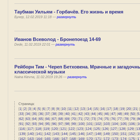
Таубман Уильям - Горбачёв. Его жизнь и время
Букер, 12.02.2019 11:18 —
развернуть
Иванов Всеволод - Бронепоезд 14-69
Dede, 11.02.2019 22:01 —
развернуть
Рейборн Тим - Череп Бетховена. Мрачные и загадочн
классической музыки
Naina Kievna, 11.02.2019 19:26 —
развернуть
Страница:
[
1
] [
2
] [
3
] [
4
] [
5
] [
6
] [
7
] [
8
] [
9
] [
10
] [
11
] [
12
] [
13
] [
14
] [
15
] [
16
] [
17
] [
18
] [
19
] [
20
] [
21
] [
[
33
] [
34
] [
35
] [
36
] [
37
] [
38
] [
39
] [
40
] [
41
] [
42
] [
43
] [
44
] [
45
] [
46
] [
47
] [
48
] [
49
] [
50
] [
5
[
62
] [
63
] [
64
] [
65
] [
66
] [
67
] [
68
] [
69
] [
70
] [
71
] [
72
] [
73
] [
74
] [
75
] [
76
] [
77
] [
78
] [
79
] [
8
[
91
] [
92
] [
93
] [
94
] [
95
] [
96
] [
97
] [
98
] [
99
] [
100
] [
101
] [
102
] [
103
] [
104
] [
105
] [
106
] [
1
[
116
] [
117
] [
118
] [
119
] [
120
] [
121
] [
122
] [
123
] [
124
] [
125
] [
126
] [
127
] [
128
] [
129
] [
13
[
139
] [
140
] [
141
] [
142
] [
143
] [
144
] [
145
] [
146
] [
147
] [
148
] [
149
] [
150
] [
151
] [
152
] [
1
[
162
] [
163
] [
164
] [
165
] [
166
] [
167
] [
168
] [
169
] [
170
] [
171
] [
172
] [
173
] [
174
] [
175
] [
1