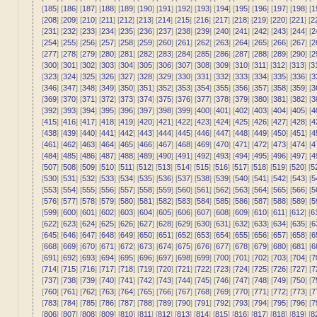
[
185
] [
186
] [
187
] [
188
] [
189
] [
190
] [
191
] [
192
] [
193
] [
194
] [
195
] [
196
] [
197
] [
198
] [
1
[
208
] [
209
] [
210
] [
211
] [
212
] [
213
] [
214
] [
215
] [
216
] [
217
] [
218
] [
219
] [
220
] [
221
] [
2
[
231
] [
232
] [
233
] [
234
] [
235
] [
236
] [
237
] [
238
] [
239
] [
240
] [
241
] [
242
] [
243
] [
244
] [
2
[
254
] [
255
] [
256
] [
257
] [
258
] [
259
] [
260
] [
261
] [
262
] [
263
] [
264
] [
265
] [
266
] [
267
] [
2
[
277
] [
278
] [
279
] [
280
] [
281
] [
282
] [
283
] [
284
] [
285
] [
286
] [
287
] [
288
] [
289
] [
290
] [
2
[
300
] [
301
] [
302
] [
303
] [
304
] [
305
] [
306
] [
307
] [
308
] [
309
] [
310
] [
311
] [
312
] [
313
] [
3
[
323
] [
324
] [
325
] [
326
] [
327
] [
328
] [
329
] [
330
] [
331
] [
332
] [
333
] [
334
] [
335
] [
336
] [
3
[
346
] [
347
] [
348
] [
349
] [
350
] [
351
] [
352
] [
353
] [
354
] [
355
] [
356
] [
357
] [
358
] [
359
] [
3
[
369
] [
370
] [
371
] [
372
] [
373
] [
374
] [
375
] [
376
] [
377
] [
378
] [
379
] [
380
] [
381
] [
382
] [
3
[
392
] [
393
] [
394
] [
395
] [
396
] [
397
] [
398
] [
399
] [
400
] [
401
] [
402
] [
403
] [
404
] [
405
] [
4
[
415
] [
416
] [
417
] [
418
] [
419
] [
420
] [
421
] [
422
] [
423
] [
424
] [
425
] [
426
] [
427
] [
428
] [
4
[
438
] [
439
] [
440
] [
441
] [
442
] [
443
] [
444
] [
445
] [
446
] [
447
] [
448
] [
449
] [
450
] [
451
] [
4
[
461
] [
462
] [
463
] [
464
] [
465
] [
466
] [
467
] [
468
] [
469
] [
470
] [
471
] [
472
] [
473
] [
474
] [
4
[
484
] [
485
] [
486
] [
487
] [
488
] [
489
] [
490
] [
491
] [
492
] [
493
] [
494
] [
495
] [
496
] [
497
] [
4
[
507
] [
508
] [
509
] [
510
] [
511
] [
512
] [
513
] [
514
] [
515
] [
516
] [
517
] [
518
] [
519
] [
520
] [
5
[
530
] [
531
] [
532
] [
533
] [
534
] [
535
] [
536
] [
537
] [
538
] [
539
] [
540
] [
541
] [
542
] [
543
] [
5
[
553
] [
554
] [
555
] [
556
] [
557
] [
558
] [
559
] [
560
] [
561
] [
562
] [
563
] [
564
] [
565
] [
566
] [
5
[
576
] [
577
] [
578
] [
579
] [
580
] [
581
] [
582
] [
583
] [
584
] [
585
] [
586
] [
587
] [
588
] [
589
] [
5
[
599
] [
600
] [
601
] [
602
] [
603
] [
604
] [
605
] [
606
] [
607
] [
608
] [
609
] [
610
] [
611
] [
612
] [
6
[
622
] [
623
] [
624
] [
625
] [
626
] [
627
] [
628
] [
629
] [
630
] [
631
] [
632
] [
633
] [
634
] [
635
] [
6
[
645
] [
646
] [
647
] [
648
] [
649
] [
650
] [
651
] [
652
] [
653
] [
654
] [
655
] [
656
] [
657
] [
658
] [
6
[
668
] [
669
] [
670
] [
671
] [
672
] [
673
] [
674
] [
675
] [
676
] [
677
] [
678
] [
679
] [
680
] [
681
] [
6
[
691
] [
692
] [
693
] [
694
] [
695
] [
696
] [
697
] [
698
] [
699
] [
700
] [
701
] [
702
] [
703
] [
704
] [
7
[
714
] [
715
] [
716
] [
717
] [
718
] [
719
] [
720
] [
721
] [
722
] [
723
] [
724
] [
725
] [
726
] [
727
] [
7
[
737
] [
738
] [
739
] [
740
] [
741
] [
742
] [
743
] [
744
] [
745
] [
746
] [
747
] [
748
] [
749
] [
750
] [
7
[
760
] [
761
] [
762
] [
763
] [
764
] [
765
] [
766
] [
767
] [
768
] [
769
] [
770
] [
771
] [
772
] [
773
] [
7
[
783
] [
784
] [
785
] [
786
] [
787
] [
788
] [
789
] [
790
] [
791
] [
792
] [
793
] [
794
] [
795
] [
796
] [
7
[
806
] [
807
] [
808
] [
809
] [
810
] [
811
] [
812
] [
813
] [
814
] [
815
] [
816
] [
817
] [
818
] [
819
] [
8