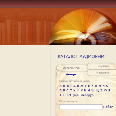
КАТАЛОГ АУДИОКНИГ
Рецензии
Исполнители
Название
Авторы
Список авторов на букву:
А
Б
В
Г
Д
Е
Ж
З
И
К
Л
М
Н
О
П
Р
С
Т
У
Ф
Х
Ц
Ч
Ш
Щ
Э
Ю
Я
A-Z
0-9
укр.
белорус.
Поиск авторов:
НАЙТИ!