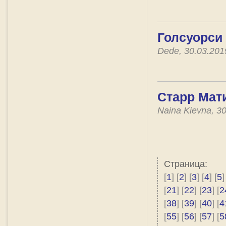
Голсуорси
Dede, 30.03.20
Старр Мати
Naina Kievna, 3
Страница:
[
1
] [
2
] [
3
] [
4
] [
5
]
[
21
] [
22
] [
23
] [
2
[
38
] [
39
] [
40
] [
4
[
55
] [
56
] [
57
] [
5