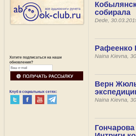
Кобылянска
собирала
Dede, 30.03.20
Рафеенко 
Naina Kievna, 3
Хотите подписаться на наши
обновления?
Верн Жюль
экспедици
Клуб в социальных сетях:
Naina Kievna, 3
Гончарова 
Интриги к