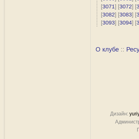
[
3071
] [
3072
] [
[
3082
] [
3083
] [
[
3093
] [
3094
] [
О клубе
::
Рес
Дизайн:
yuri
Админист