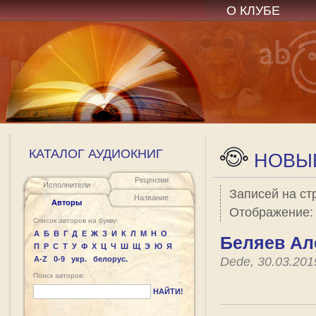
О КЛУБЕ
КАТАЛОГ АУДИОКНИГ
НОВЫЕ
Рецензии
Исполнители
Записей на ст
Название
Авторы
Отображение
Список авторов на букву:
А
Б
В
Г
Д
Е
Ж
З
И
К
Л
М
Н
О
Беляев Але
П
Р
С
Т
У
Ф
Х
Ц
Ч
Ш
Щ
Э
Ю
Я
A-Z
0-9
укр.
белорус.
Dede, 30.03.20
Поиск авторов:
НАЙТИ!