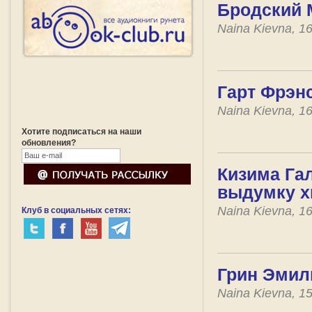
Бродский 
Naina Kievna, 1
Гарт Фрэн
Naina Kievna, 1
Хотите подписаться на наши
обновления?
Кизима Гал
выдумку х
Naina Kievna, 1
Клуб в социальных сетях:
Грин Эмили
Naina Kievna, 1