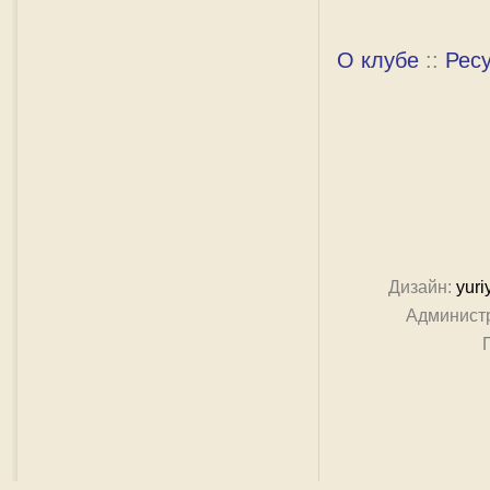
О клубе
::
Рес
Дизайн:
yuri
Админист