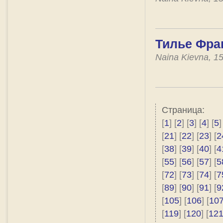
Тилье Фра
Naina Kievna, 1
Страница:
[
1
] [
2
] [
3
] [
4
] [
5
]
[
21
] [
22
] [
23
] [
2
[
38
] [
39
] [
40
] [
4
[
55
] [
56
] [
57
] [
5
[
72
] [
73
] [
74
] [
7
[
89
] [
90
] [
91
] [
9
[
105
] [
106
] [
10
[
119
] [
120
] [
12