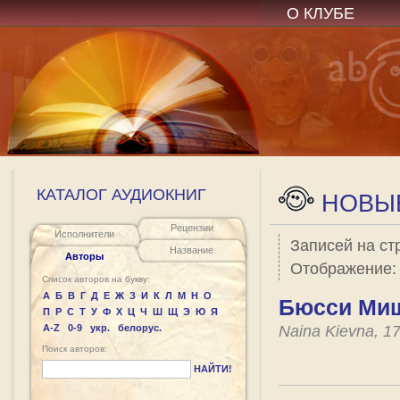
О КЛУБЕ
КАТАЛОГ АУДИОКНИГ
НОВЫЕ
Рецензии
Исполнители
Записей на ст
Название
Авторы
Отображение
Список авторов на букву:
А
Б
В
Г
Д
Е
Ж
З
И
К
Л
М
Н
О
Бюсси Мише
П
Р
С
Т
У
Ф
Х
Ц
Ч
Ш
Щ
Э
Ю
Я
A-Z
0-9
укр.
белорус.
Naina Kievna, 1
Поиск авторов:
НАЙТИ!