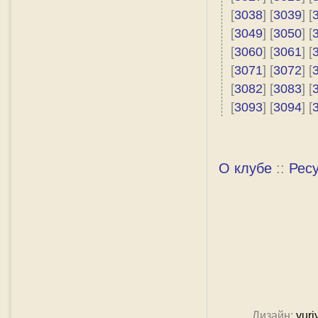
[
3038
] [
3039
] [
[
3049
] [
3050
] [
[
3060
] [
3061
] [
[
3071
] [
3072
] [
[
3082
] [
3083
] [
[
3093
] [
3094
] [
О клубе
::
Рес
Дизайн:
yuri