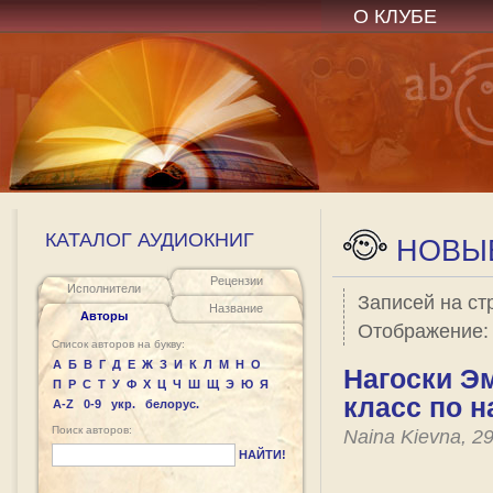
О КЛУБЕ
КАТАЛОГ АУДИОКНИГ
НОВЫЕ
Рецензии
Исполнители
Записей на ст
Название
Авторы
Отображение
Список авторов на букву:
А
Б
В
Г
Д
Е
Ж
З
И
К
Л
М
Н
О
Нагоски Эм
П
Р
С
Т
У
Ф
Х
Ц
Ч
Ш
Щ
Э
Ю
Я
класс по н
A-Z
0-9
укр.
белорус.
Поиск авторов:
Naina Kievna, 2
НАЙТИ!