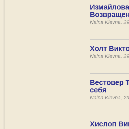
Измайлова 
Возвращен
Naina Kievna, 2
Холт Викто
Naina Kievna, 2
Вестовер Т
себя
Naina Kievna, 2
Хислоп Ви