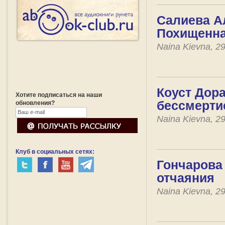
Салиева Ал
Похищенна
Naina Kievna, 2
Коуст Дора
Хотите подписаться на наши
бессмерти
обновления?
Naina Kievna, 2
Клуб в социальных сетях:
Гончарова 
отчаяния
Naina Kievna, 2