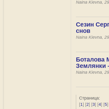
Naina Kievna, 2
Сезин Серг
снов
Naina Kievna, 2
Боталова 
Землянки 
Naina Kievna, 2
Страница:
[
1
] [
2
] [
3
] [
4
] [
5
]