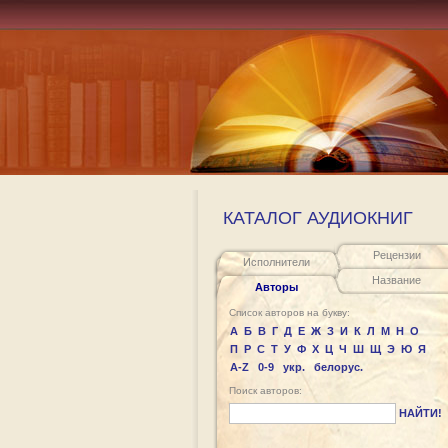
КАТАЛОГ АУДИОКНИГ
Рецензии
Исполнители
Название
Авторы
Список авторов на букву:
А
Б
В
Г
Д
Е
Ж
З
И
К
Л
М
Н
О
П
Р
С
Т
У
Ф
Х
Ц
Ч
Ш
Щ
Э
Ю
Я
A-Z
0-9
укр.
белорус.
Поиск авторов:
НАЙТИ!