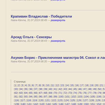
Крапивин Владислав - Победители
Naina Kievna, 31.07.2019 08:49 —
развернуть
Арсид Ольга - Сенсеры
Naina Kievna, 31.07.2019 08:43 —
развернуть
Акунин Борис - Приключения магистра 04. Сокол и ла
Naina Kievna, 31.07.2019 08:35 —
развернуть
Страница:
[
1
] [
2
] [
3
] [
4
] [
5
] [
6
] [
7
] [
8
] [
9
] [
10
] [
11
] [
12
] [
13
] [
14
] [
15
] [
16
] [
17
] [
18
] [
19
] [
20
] [
21
] [
[
33
] [
34
] [
35
] [
36
] [
37
] [
38
] [
39
] [
40
] [
41
] [
42
] [
43
] [
44
] [
45
] [
46
] [
47
] [
48
] [
49
] [
50
] [
5
[
62
] [
63
] [
64
] [
65
] [
66
] [
67
] [
68
] [
69
] [
70
] [
71
] [
72
] [
73
] [
74
] [
75
] [
76
] [
77
] [
78
] [
79
] [
8
[
91
] [
92
] [
93
] [
94
] [
95
] [
96
] [
97
] [
98
] [
99
] [
100
] [
101
] [
102
] [
103
] [
104
] [
105
] [
106
] [
1
[
116
] [
117
] [
118
] [
119
] [
120
] [
121
] [
122
] [
123
] [
124
] [
125
] [
126
] [
127
] [
128
] [
129
] [
13
[
139
] [
140
] [
141
] [
142
] [
143
] [
144
] [
145
] [
146
] [
147
] [
148
] [
149
] [
150
] [
151
] [
152
] [
1