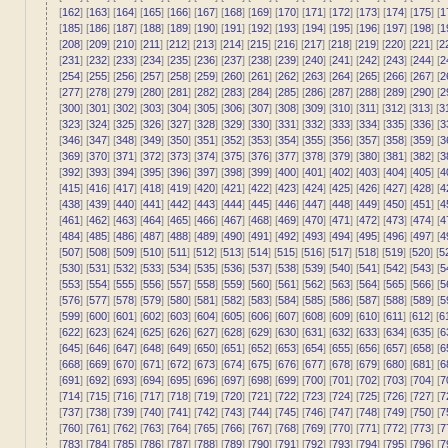
[
162
] [
163
] [
164
] [
165
] [
166
] [
167
] [
168
] [
169
] [
170
] [
171
] [
172
] [
173
] [
174
] [
175
] [
1
[
185
] [
186
] [
187
] [
188
] [
189
] [
190
] [
191
] [
192
] [
193
] [
194
] [
195
] [
196
] [
197
] [
198
] [
1
[
208
] [
209
] [
210
] [
211
] [
212
] [
213
] [
214
] [
215
] [
216
] [
217
] [
218
] [
219
] [
220
] [
221
] [
2
[
231
] [
232
] [
233
] [
234
] [
235
] [
236
] [
237
] [
238
] [
239
] [
240
] [
241
] [
242
] [
243
] [
244
] [
2
[
254
] [
255
] [
256
] [
257
] [
258
] [
259
] [
260
] [
261
] [
262
] [
263
] [
264
] [
265
] [
266
] [
267
] [
2
[
277
] [
278
] [
279
] [
280
] [
281
] [
282
] [
283
] [
284
] [
285
] [
286
] [
287
] [
288
] [
289
] [
290
] [
2
[
300
] [
301
] [
302
] [
303
] [
304
] [
305
] [
306
] [
307
] [
308
] [
309
] [
310
] [
311
] [
312
] [
313
] [
3
[
323
] [
324
] [
325
] [
326
] [
327
] [
328
] [
329
] [
330
] [
331
] [
332
] [
333
] [
334
] [
335
] [
336
] [
3
[
346
] [
347
] [
348
] [
349
] [
350
] [
351
] [
352
] [
353
] [
354
] [
355
] [
356
] [
357
] [
358
] [
359
] [
3
[
369
] [
370
] [
371
] [
372
] [
373
] [
374
] [
375
] [
376
] [
377
] [
378
] [
379
] [
380
] [
381
] [
382
] [
3
[
392
] [
393
] [
394
] [
395
] [
396
] [
397
] [
398
] [
399
] [
400
] [
401
] [
402
] [
403
] [
404
] [
405
] [
4
[
415
] [
416
] [
417
] [
418
] [
419
] [
420
] [
421
] [
422
] [
423
] [
424
] [
425
] [
426
] [
427
] [
428
] [
4
[
438
] [
439
] [
440
] [
441
] [
442
] [
443
] [
444
] [
445
] [
446
] [
447
] [
448
] [
449
] [
450
] [
451
] [
4
[
461
] [
462
] [
463
] [
464
] [
465
] [
466
] [
467
] [
468
] [
469
] [
470
] [
471
] [
472
] [
473
] [
474
] [
4
[
484
] [
485
] [
486
] [
487
] [
488
] [
489
] [
490
] [
491
] [
492
] [
493
] [
494
] [
495
] [
496
] [
497
] [
4
[
507
] [
508
] [
509
] [
510
] [
511
] [
512
] [
513
] [
514
] [
515
] [
516
] [
517
] [
518
] [
519
] [
520
] [
5
[
530
] [
531
] [
532
] [
533
] [
534
] [
535
] [
536
] [
537
] [
538
] [
539
] [
540
] [
541
] [
542
] [
543
] [
5
[
553
] [
554
] [
555
] [
556
] [
557
] [
558
] [
559
] [
560
] [
561
] [
562
] [
563
] [
564
] [
565
] [
566
] [
5
[
576
] [
577
] [
578
] [
579
] [
580
] [
581
] [
582
] [
583
] [
584
] [
585
] [
586
] [
587
] [
588
] [
589
] [
5
[
599
] [
600
] [
601
] [
602
] [
603
] [
604
] [
605
] [
606
] [
607
] [
608
] [
609
] [
610
] [
611
] [
612
] [
6
[
622
] [
623
] [
624
] [
625
] [
626
] [
627
] [
628
] [
629
] [
630
] [
631
] [
632
] [
633
] [
634
] [
635
] [
6
[
645
] [
646
] [
647
] [
648
] [
649
] [
650
] [
651
] [
652
] [
653
] [
654
] [
655
] [
656
] [
657
] [
658
] [
6
[
668
] [
669
] [
670
] [
671
] [
672
] [
673
] [
674
] [
675
] [
676
] [
677
] [
678
] [
679
] [
680
] [
681
] [
6
[
691
] [
692
] [
693
] [
694
] [
695
] [
696
] [
697
] [
698
] [
699
] [
700
] [
701
] [
702
] [
703
] [
704
] [
7
[
714
] [
715
] [
716
] [
717
] [
718
] [
719
] [
720
] [
721
] [
722
] [
723
] [
724
] [
725
] [
726
] [
727
] [
7
[
737
] [
738
] [
739
] [
740
] [
741
] [
742
] [
743
] [
744
] [
745
] [
746
] [
747
] [
748
] [
749
] [
750
] [
7
[
760
] [
761
] [
762
] [
763
] [
764
] [
765
] [
766
] [
767
] [
768
] [
769
] [
770
] [
771
] [
772
] [
773
] [
7
[
783
] [
784
] [
785
] [
786
] [
787
] [
788
] [
789
] [
790
] [
791
] [
792
] [
793
] [
794
] [
795
] [
796
] [
7