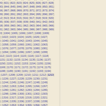
20
] [
821
] [
822
] [
823
] [
824
] [
825
] [
826
] [
827
] [
828
]
43
] [
844
] [
845
] [
846
] [
847
] [
848
] [
849
] [
850
] [
851
]
66
] [
867
] [
868
] [
869
] [
870
] [
871
] [
872
] [
873
] [
874
]
89
] [
890
] [
891
] [
892
] [
893
] [
894
] [
895
] [
896
] [
897
]
12
] [
913
] [
914
] [
915
] [
916
] [
917
] [
918
] [
919
] [
920
]
35
] [
936
] [
937
] [
938
] [
939
] [
940
] [
941
] [
942
] [
943
]
58
] [
959
] [
960
] [
961
] [
962
] [
963
] [
964
] [
965
] [
966
]
81
] [
982
] [
983
] [
984
] [
985
] [
986
] [
987
] [
988
] [
989
]
03
] [
1004
] [
1005
] [
1006
] [
1007
] [
1008
] [
1009
]
] [
1022
] [
1023
] [
1024
] [
1025
] [
1026
] [
1027
]
9
] [
1040
] [
1041
] [
1042
] [
1043
] [
1044
] [
1045
]
7
] [
1058
] [
1059
] [
1060
] [
1061
] [
1062
] [
1063
]
5
] [
1076
] [
1077
] [
1078
] [
1079
] [
1080
] [
1081
]
3
] [
1094
] [
1095
] [
1096
] [
1097
] [
1098
] [
1099
]
112
] [
1113
] [
1114
] [
1115
] [
1116
] [
1117
] [
1118
]
1131
] [
1132
] [
1133
] [
1134
] [
1135
] [
1136
] [
1137
]
1150
] [
1151
] [
1152
] [
1153
] [
1154
] [
1155
] [
1156
]
1169
] [
1170
] [
1171
] [
1172
] [
1173
] [
1174
] [
1175
]
1188
] [
1189
] [
1190
] [
1191
] [
1192
] [
1193
] [
1194
]
 [
1207
] [
1208
] [
1209
] [
1210
] [
1211
] [
1212
] [
1213
]
5
] [
1226
] [
1227
] [
1228
] [
1229
] [
1230
] [
1231
]
3
] [
1244
] [
1245
] [
1246
] [
1247
] [
1248
] [
1249
]
1
] [
1262
] [
1263
] [
1264
] [
1265
] [
1266
] [
1267
]
9
] [
1280
] [
1281
] [
1282
] [
1283
] [
1284
] [
1285
]
7
] [
1298
] [
1299
] [
1300
] [
1301
] [
1302
] [
1303
]
] [
1316
] [
1317
] [
1318
] [
1319
] [
1320
] [
1321
]
3
] [
1334
] [
1335
] [
1336
] [
1337
] [
1338
] [
1339
]
1
] [
1352
] [
1353
] [
1354
] [
1355
] [
1356
] [
1357
]