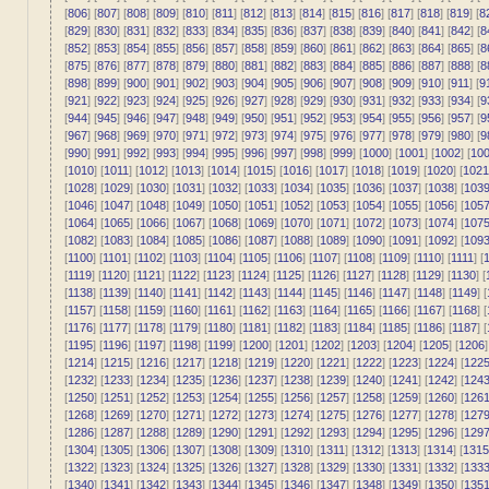
[
806
] [
807
] [
808
] [
809
] [
810
] [
811
] [
812
] [
813
] [
814
] [
815
] [
816
] [
817
] [
818
] [
819
] [
8
[
829
] [
830
] [
831
] [
832
] [
833
] [
834
] [
835
] [
836
] [
837
] [
838
] [
839
] [
840
] [
841
] [
842
] [
8
[
852
] [
853
] [
854
] [
855
] [
856
] [
857
] [
858
] [
859
] [
860
] [
861
] [
862
] [
863
] [
864
] [
865
] [
8
[
875
] [
876
] [
877
] [
878
] [
879
] [
880
] [
881
] [
882
] [
883
] [
884
] [
885
] [
886
] [
887
] [
888
] [
8
[
898
] [
899
] [
900
] [
901
] [
902
] [
903
] [
904
] [
905
] [
906
] [
907
] [
908
] [
909
] [
910
] [
911
] [
9
[
921
] [
922
] [
923
] [
924
] [
925
] [
926
] [
927
] [
928
] [
929
] [
930
] [
931
] [
932
] [
933
] [
934
] [
9
[
944
] [
945
] [
946
] [
947
] [
948
] [
949
] [
950
] [
951
] [
952
] [
953
] [
954
] [
955
] [
956
] [
957
] [
9
[
967
] [
968
] [
969
] [
970
] [
971
] [
972
] [
973
] [
974
] [
975
] [
976
] [
977
] [
978
] [
979
] [
980
] [
9
[
990
] [
991
] [
992
] [
993
] [
994
] [
995
] [
996
] [
997
] [
998
] [
999
] [
1000
] [
1001
] [
1002
] [
10
[
1010
] [
1011
] [
1012
] [
1013
] [
1014
] [
1015
] [
1016
] [
1017
] [
1018
] [
1019
] [
1020
] [
1021
[
1028
] [
1029
] [
1030
] [
1031
] [
1032
] [
1033
] [
1034
] [
1035
] [
1036
] [
1037
] [
1038
] [
103
[
1046
] [
1047
] [
1048
] [
1049
] [
1050
] [
1051
] [
1052
] [
1053
] [
1054
] [
1055
] [
1056
] [
105
[
1064
] [
1065
] [
1066
] [
1067
] [
1068
] [
1069
] [
1070
] [
1071
] [
1072
] [
1073
] [
1074
] [
107
[
1082
] [
1083
] [
1084
] [
1085
] [
1086
] [
1087
] [
1088
] [
1089
] [
1090
] [
1091
] [
1092
] [
109
[
1100
] [
1101
] [
1102
] [
1103
] [
1104
] [
1105
] [
1106
] [
1107
] [
1108
] [
1109
] [
1110
] [
1111
] [
1
[
1119
] [
1120
] [
1121
] [
1122
] [
1123
] [
1124
] [
1125
] [
1126
] [
1127
] [
1128
] [
1129
] [
1130
] [
[
1138
] [
1139
] [
1140
] [
1141
] [
1142
] [
1143
] [
1144
] [
1145
] [
1146
] [
1147
] [
1148
] [
1149
] [
[
1157
] [
1158
] [
1159
] [
1160
] [
1161
] [
1162
] [
1163
] [
1164
] [
1165
] [
1166
] [
1167
] [
1168
] [
[
1176
] [
1177
] [
1178
] [
1179
] [
1180
] [
1181
] [
1182
] [
1183
] [
1184
] [
1185
] [
1186
] [
1187
] [
[
1195
] [
1196
] [
1197
] [
1198
] [
1199
] [
1200
] [
1201
] [
1202
] [
1203
] [
1204
] [
1205
] [
1206
]
[
1214
] [
1215
] [
1216
] [
1217
] [
1218
] [
1219
] [
1220
] [
1221
] [
1222
] [
1223
] [
1224
] [
122
[
1232
] [
1233
] [
1234
] [
1235
] [
1236
] [
1237
] [
1238
] [
1239
] [
1240
] [
1241
] [
1242
] [
124
[
1250
] [
1251
] [
1252
] [
1253
] [
1254
] [
1255
] [
1256
] [
1257
] [
1258
] [
1259
] [
1260
] [
126
[
1268
] [
1269
] [
1270
] [
1271
] [
1272
] [
1273
] [
1274
] [
1275
] [
1276
] [
1277
] [
1278
] [
127
[
1286
] [
1287
] [
1288
] [
1289
] [
1290
] [
1291
] [
1292
] [
1293
] [
1294
] [
1295
] [
1296
] [
129
[
1304
] [
1305
] [
1306
] [
1307
] [
1308
] [
1309
] [
1310
] [
1311
] [
1312
] [
1313
] [
1314
] [
1315
[
1322
] [
1323
] [
1324
] [
1325
] [
1326
] [
1327
] [
1328
] [
1329
] [
1330
] [
1331
] [
1332
] [
133
[
1340
] [
1341
] [
1342
] [
1343
] [
1344
] [
1345
] [
1346
] [
1347
] [
1348
] [
1349
] [
1350
] [
135