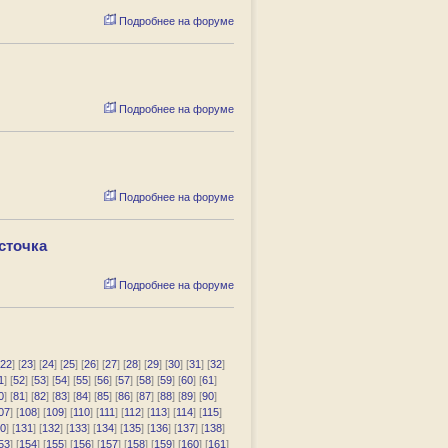
Подробнее на форуме
Подробнее на форуме
Подробнее на форуме
сточка
Подробнее на форуме
22
] [
23
] [
24
] [
25
] [
26
] [
27
] [
28
] [
29
] [
30
] [
31
] [
32
]
1
] [
52
] [
53
] [
54
] [
55
] [
56
] [
57
] [
58
] [
59
] [
60
] [
61
]
0
] [
81
] [
82
] [
83
] [
84
] [
85
] [
86
] [
87
] [
88
] [
89
] [
90
]
07
] [
108
] [
109
] [
110
] [
111
] [
112
] [
113
] [
114
] [
115
]
0
] [
131
] [
132
] [
133
] [
134
] [
135
] [
136
] [
137
] [
138
]
53
] [
154
] [
155
] [
156
] [
157
] [
158
] [
159
] [
160
] [
161
]