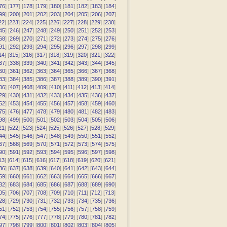
76
] [
177
] [
178
] [
179
] [
180
] [
181
] [
182
] [
183
] [
184
]
99
] [
200
] [
201
] [
202
] [
203
] [
204
] [
205
] [
206
] [
207
]
22
] [
223
] [
224
] [
225
] [
226
] [
227
] [
228
] [
229
] [
230
]
45
] [
246
] [
247
] [
248
] [
249
] [
250
] [
251
] [
252
] [
253
]
68
] [
269
] [
270
] [
271
] [
272
] [
273
] [
274
] [
275
] [
276
]
91
] [
292
] [
293
] [
294
] [
295
] [
296
] [
297
] [
298
] [
299
]
14
] [
315
] [
316
] [
317
] [
318
] [
319
] [
320
] [
321
] [
322
]
37
] [
338
] [
339
] [
340
] [
341
] [
342
] [
343
] [
344
] [
345
]
60
] [
361
] [
362
] [
363
] [
364
] [
365
] [
366
] [
367
] [
368
]
83
] [
384
] [
385
] [
386
] [
387
] [
388
] [
389
] [
390
] [
391
]
06
] [
407
] [
408
] [
409
] [
410
] [
411
] [
412
] [
413
] [
414
]
29
] [
430
] [
431
] [
432
] [
433
] [
434
] [
435
] [
436
] [
437
]
52
] [
453
] [
454
] [
455
] [
456
] [
457
] [
458
] [
459
] [
460
]
75
] [
476
] [
477
] [
478
] [
479
] [
480
] [
481
] [
482
] [
483
]
98
] [
499
] [
500
] [
501
] [
502
] [
503
] [
504
] [
505
] [
506
]
21
] [
522
] [
523
] [
524
] [
525
] [
526
] [
527
] [
528
] [
529
]
44
] [
545
] [
546
] [
547
] [
548
] [
549
] [
550
] [
551
] [
552
]
67
] [
568
] [
569
] [
570
] [
571
] [
572
] [
573
] [
574
] [
575
]
90
] [
591
] [
592
] [
593
] [
594
] [
595
] [
596
] [
597
] [
598
]
13
] [
614
] [
615
] [
616
] [
617
] [
618
] [
619
] [
620
] [
621
]
36
] [
637
] [
638
] [
639
] [
640
] [
641
] [
642
] [
643
] [
644
]
59
] [
660
] [
661
] [
662
] [
663
] [
664
] [
665
] [
666
] [
667
]
82
] [
683
] [
684
] [
685
] [
686
] [
687
] [
688
] [
689
] [
690
]
05
] [
706
] [
707
] [
708
] [
709
] [
710
] [
711
] [
712
] [
713
]
28
] [
729
] [
730
] [
731
] [
732
] [
733
] [
734
] [
735
] [
736
]
51
] [
752
] [
753
] [
754
] [
755
] [
756
] [
757
] [
758
] [
759
]
74
] [
775
] [
776
] [
777
] [
778
] [
779
] [
780
] [
781
] [
782
]
97
] [
798
] [
799
] [
800
] [
801
] [
802
] [
803
] [
804
] [
805
]