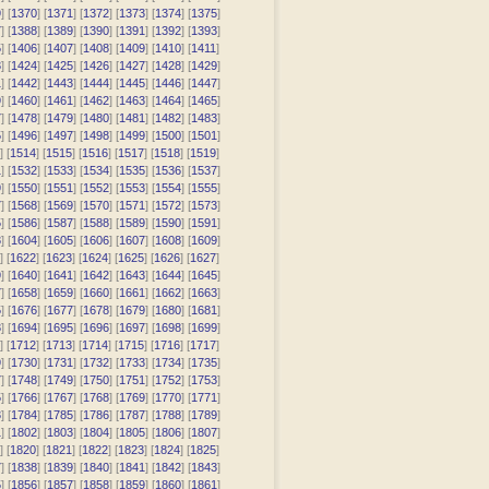
9
] [
1370
] [
1371
] [
1372
] [
1373
] [
1374
] [
1375
]
7
] [
1388
] [
1389
] [
1390
] [
1391
] [
1392
] [
1393
]
5
] [
1406
] [
1407
] [
1408
] [
1409
] [
1410
] [
1411
]
3
] [
1424
] [
1425
] [
1426
] [
1427
] [
1428
] [
1429
]
1
] [
1442
] [
1443
] [
1444
] [
1445
] [
1446
] [
1447
]
9
] [
1460
] [
1461
] [
1462
] [
1463
] [
1464
] [
1465
]
7
] [
1478
] [
1479
] [
1480
] [
1481
] [
1482
] [
1483
]
5
] [
1496
] [
1497
] [
1498
] [
1499
] [
1500
] [
1501
]
] [
1514
] [
1515
] [
1516
] [
1517
] [
1518
] [
1519
]
1
] [
1532
] [
1533
] [
1534
] [
1535
] [
1536
] [
1537
]
9
] [
1550
] [
1551
] [
1552
] [
1553
] [
1554
] [
1555
]
7
] [
1568
] [
1569
] [
1570
] [
1571
] [
1572
] [
1573
]
5
] [
1586
] [
1587
] [
1588
] [
1589
] [
1590
] [
1591
]
3
] [
1604
] [
1605
] [
1606
] [
1607
] [
1608
] [
1609
]
] [
1622
] [
1623
] [
1624
] [
1625
] [
1626
] [
1627
]
9
] [
1640
] [
1641
] [
1642
] [
1643
] [
1644
] [
1645
]
7
] [
1658
] [
1659
] [
1660
] [
1661
] [
1662
] [
1663
]
5
] [
1676
] [
1677
] [
1678
] [
1679
] [
1680
] [
1681
]
3
] [
1694
] [
1695
] [
1696
] [
1697
] [
1698
] [
1699
]
] [
1712
] [
1713
] [
1714
] [
1715
] [
1716
] [
1717
]
9
] [
1730
] [
1731
] [
1732
] [
1733
] [
1734
] [
1735
]
7
] [
1748
] [
1749
] [
1750
] [
1751
] [
1752
] [
1753
]
5
] [
1766
] [
1767
] [
1768
] [
1769
] [
1770
] [
1771
]
3
] [
1784
] [
1785
] [
1786
] [
1787
] [
1788
] [
1789
]
1
] [
1802
] [
1803
] [
1804
] [
1805
] [
1806
] [
1807
]
] [
1820
] [
1821
] [
1822
] [
1823
] [
1824
] [
1825
]
7
] [
1838
] [
1839
] [
1840
] [
1841
] [
1842
] [
1843
]
5
] [
1856
] [
1857
] [
1858
] [
1859
] [
1860
] [
1861
]