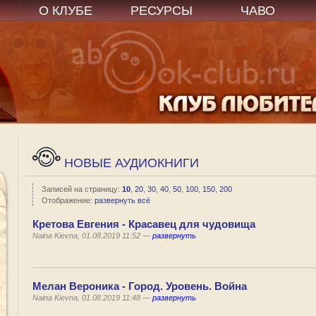
О КЛУБЕ
РЕСУРСЫ
ЧАВО
НОВЫЕ АУДИОКНИГИ
Записей на страницу:
10
,
20
,
30
,
40
,
50
,
100
,
150
,
200
Отображение:
развернуть всё
Кретова Евгения - Красавец для чудовища
Naina Kievna, 01.08.2019 11:52 —
развернуть
Мелан Вероника - Город. Уровень. Война
Naina Kievna, 01.08.2019 11:48 —
развернуть