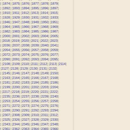
3
] [
1874
] [
1875
] [
1876
] [
1877
] [
1878
] [
1879
]
1
] [
1892
] [
1893
] [
1894
] [
1895
] [
1896
] [
1897
]
9
] [
1910
] [
1911
] [
1912
] [
1913
] [
1914
] [
1915
]
7
] [
1928
] [
1929
] [
1930
] [
1931
] [
1932
] [
1933
]
5
] [
1946
] [
1947
] [
1948
] [
1949
] [
1950
] [
1951
]
3
] [
1964
] [
1965
] [
1966
] [
1967
] [
1968
] [
1969
]
1
] [
1982
] [
1983
] [
1984
] [
1985
] [
1986
] [
1987
]
9
] [
2000
] [
2001
] [
2002
] [
2003
] [
2004
] [
2005
]
] [
2018
] [
2019
] [
2020
] [
2021
] [
2022
] [
2023
]
5
] [
2036
] [
2037
] [
2038
] [
2039
] [
2040
] [
2041
]
3
] [
2054
] [
2055
] [
2056
] [
2057
] [
2058
] [
2059
]
1
] [
2072
] [
2073
] [
2074
] [
2075
] [
2076
] [
2077
]
9
] [
2090
] [
2091
] [
2092
] [
2093
] [
2094
] [
2095
]
7
] [
2108
] [
2109
] [
2110
] [
2111
] [
2112
] [
2113
] [
2114
]
 [
2127
] [
2128
] [
2129
] [
2130
] [
2131
] [
2132
]
4
] [
2145
] [
2146
] [
2147
] [
2148
] [
2149
] [
2150
]
2
] [
2163
] [
2164
] [
2165
] [
2166
] [
2167
] [
2168
]
0
] [
2181
] [
2182
] [
2183
] [
2184
] [
2185
] [
2186
]
8
] [
2199
] [
2200
] [
2201
] [
2202
] [
2203
] [
2204
]
] [
2217
] [
2218
] [
2219
] [
2220
] [
2221
] [
2222
]
4
] [
2235
] [
2236
] [
2237
] [
2238
] [
2239
] [
2240
]
2
] [
2253
] [
2254
] [
2255
] [
2256
] [
2257
] [
2258
]
0
] [
2271
] [
2272
] [
2273
] [
2274
] [
2275
] [
2276
]
8
] [
2289
] [
2290
] [
2291
] [
2292
] [
2293
] [
2294
]
6
] [
2307
] [
2308
] [
2309
] [
2310
] [
2311
] [
2312
]
4
] [
2325
] [
2326
] [
2327
] [
2328
] [
2329
] [
2330
]
2
] [
2343
] [
2344
] [
2345
] [
2346
] [
2347
] [
2348
]
0
] [
2361
] [
2362
] [
2363
] [
2364
] [
2365
] [
2366
]