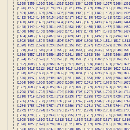
[
1358
] [
1359
] [
1360
] [
1361
] [
1362
] [
1363
] [
1364
] [
1365
] [
1366
] [
1367
] [
1368
] [
136
[
1376
] [
1377
] [
1378
] [
1379
] [
1380
] [
1381
] [
1382
] [
1383
] [
1384
] [
1385
] [
1386
] [
138
[
1394
] [
1395
] [
1396
] [
1397
] [
1398
] [
1399
] [
1400
] [
1401
] [
1402
] [
1403
] [
1404
] [
140
[
1412
] [
1413
] [
1414
] [
1415
] [
1416
] [
1417
] [
1418
] [
1419
] [
1420
] [
1421
] [
1422
] [
142
[
1430
] [
1431
] [
1432
] [
1433
] [
1434
] [
1435
] [
1436
] [
1437
] [
1438
] [
1439
] [
1440
] [
144
[
1448
] [
1449
] [
1450
] [
1451
] [
1452
] [
1453
] [
1454
] [
1455
] [
1456
] [
1457
] [
1458
] [
145
[
1466
] [
1467
] [
1468
] [
1469
] [
1470
] [
1471
] [
1472
] [
1473
] [
1474
] [
1475
] [
1476
] [
147
[
1484
] [
1485
] [
1486
] [
1487
] [
1488
] [
1489
] [
1490
] [
1491
] [
1492
] [
1493
] [
1494
] [
149
[
1502
] [
1503
] [
1504
] [
1505
] [
1506
] [
1507
] [
1508
] [
1509
] [
1510
] [
1511
] [
1512
] [
1513
[
1520
] [
1521
] [
1522
] [
1523
] [
1524
] [
1525
] [
1526
] [
1527
] [
1528
] [
1529
] [
1530
] [
153
[
1538
] [
1539
] [
1540
] [
1541
] [
1542
] [
1543
] [
1544
] [
1545
] [
1546
] [
1547
] [
1548
] [
154
[
1556
] [
1557
] [
1558
] [
1559
] [
1560
] [
1561
] [
1562
] [
1563
] [
1564
] [
1565
] [
1566
] [
156
[
1574
] [
1575
] [
1576
] [
1577
] [
1578
] [
1579
] [
1580
] [
1581
] [
1582
] [
1583
] [
1584
] [
158
[
1592
] [
1593
] [
1594
] [
1595
] [
1596
] [
1597
] [
1598
] [
1599
] [
1600
] [
1601
] [
1602
] [
160
[
1610
] [
1611
] [
1612
] [
1613
] [
1614
] [
1615
] [
1616
] [
1617
] [
1618
] [
1619
] [
1620
] [
1621
[
1628
] [
1629
] [
1630
] [
1631
] [
1632
] [
1633
] [
1634
] [
1635
] [
1636
] [
1637
] [
1638
] [
163
[
1646
] [
1647
] [
1648
] [
1649
] [
1650
] [
1651
] [
1652
] [
1653
] [
1654
] [
1655
] [
1656
] [
165
[
1664
] [
1665
] [
1666
] [
1667
] [
1668
] [
1669
] [
1670
] [
1671
] [
1672
] [
1673
] [
1674
] [
167
[
1682
] [
1683
] [
1684
] [
1685
] [
1686
] [
1687
] [
1688
] [
1689
] [
1690
] [
1691
] [
1692
] [
169
[
1700
] [
1701
] [
1702
] [
1703
] [
1704
] [
1705
] [
1706
] [
1707
] [
1708
] [
1709
] [
1710
] [
1711
[
1718
] [
1719
] [
1720
] [
1721
] [
1722
] [
1723
] [
1724
] [
1725
] [
1726
] [
1727
] [
1728
] [
172
[
1736
] [
1737
] [
1738
] [
1739
] [
1740
] [
1741
] [
1742
] [
1743
] [
1744
] [
1745
] [
1746
] [
174
[
1754
] [
1755
] [
1756
] [
1757
] [
1758
] [
1759
] [
1760
] [
1761
] [
1762
] [
1763
] [
1764
] [
176
[
1772
] [
1773
] [
1774
] [
1775
] [
1776
] [
1777
] [
1778
] [
1779
] [
1780
] [
1781
] [
1782
] [
178
[
1790
] [
1791
] [
1792
] [
1793
] [
1794
] [
1795
] [
1796
] [
1797
] [
1798
] [
1799
] [
1800
] [
180
[
1808
] [
1809
] [
1810
] [
1811
] [
1812
] [
1813
] [
1814
] [
1815
] [
1816
] [
1817
] [
1818
] [
1819
[
1826
] [
1827
] [
1828
] [
1829
] [
1830
] [
1831
] [
1832
] [
1833
] [
1834
] [
1835
] [
1836
] [
183
[
1844
] [
1845
] [
1846
] [
1847
] [
1848
] [
1849
] [
1850
] [
1851
] [
1852
] [
1853
] [
1854
] [
185