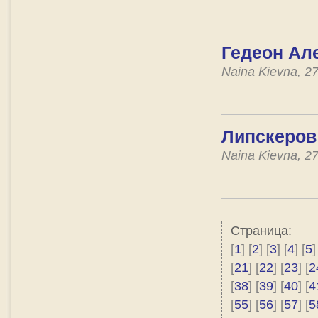
Гедеон Але
Naina Kievna, 2
Липскеров 
Naina Kievna, 2
Страница:
[
1
] [
2
] [
3
] [
4
] [
5
]
[
21
] [
22
] [
23
] [
2
[
38
] [
39
] [
40
] [
4
[
55
] [
56
] [
57
] [
5