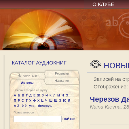
О КЛУБЕ
КАТАЛОГ АУДИОКНИГ
НОВЫЕ
Рецензии
Исполнители
Записей на ст
Название
Авторы
Отображение
Список авторов на букву:
А
Б
В
Г
Д
Е
Ж
З
И
К
Л
М
Н
О
Черезов Д
П
Р
С
Т
У
Ф
Х
Ц
Ч
Ш
Щ
Э
Ю
Я
A-Z
0-9
укр.
белорус.
Naina Kievna, 2
Поиск авторов:
НАЙТИ!