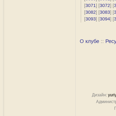
[
3071
] [
3072
] [
[
3082
] [
3083
] [
[
3093
] [
3094
] [
О клубе
::
Рес
Дизайн:
yuri
Админист