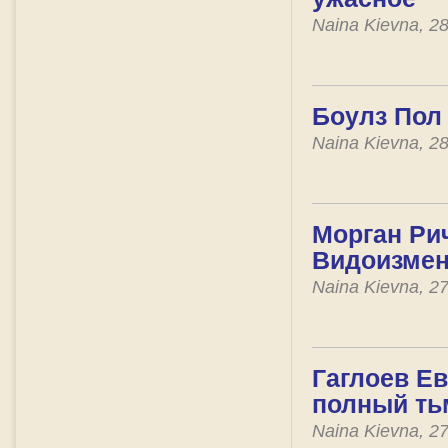
Naina Kievna, 2
Боулз Пол 
Naina Kievna, 2
Морган Рич
Видоизмен
Naina Kievna, 2
Гаглоев Ев
полный т
Naina Kievna, 2