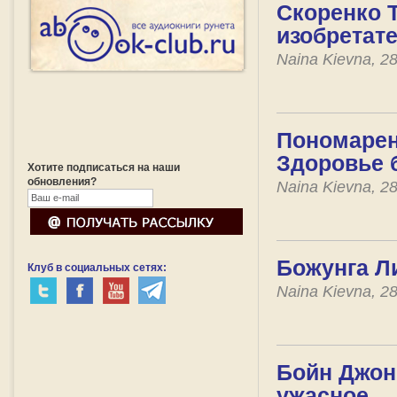
Скоренко Т
изобретате
Naina Kievna, 2
Пономарен
Здоровье б
Хотите подписаться на наши
обновления?
Naina Kievna, 2
Божунга Л
Клуб в социальных сетях:
Naina Kievna, 2
Бойн Джон
ужасное