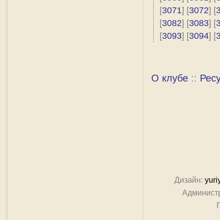
[
3071
] [
3072
] [
[
3082
] [
3083
] [
[
3093
] [
3094
] [
О клубе
::
Рес
Дизайн:
yuri
Админист