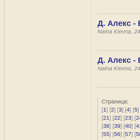
Д. Алекс -
Naina Kievna, 2
Д. Алекс -
Naina Kievna, 2
Страница:
[
1
] [
2
] [
3
] [
4
] [
5
]
[
21
] [
22
] [
23
] [
2
[
38
] [
39
] [
40
] [
4
[
55
] [
56
] [
57
] [
5