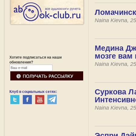
Ломачинск
Naina Kievna, 2
Медина Джо
мозге вам
Хотите подписаться на наши
обновления?
Naina Kievna, 2
Суркова Ла
Клуб в социальных сетях:
Интенсивн
Naina Kievna, 2
Эспри Дэйв