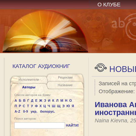
О КЛУБЕ
КАТАЛОГ АУДИОКНИГ
НОВЫЕ
Рецензии
Исполнители
Записей на ст
Название
Авторы
Отображение
Список авторов на букву:
А
Б
В
Г
Д
Е
Ж
З
И
К
Л
М
Н
О
Иванова Ан
П
Р
С
Т
У
Ф
Х
Ц
Ч
Ш
Щ
Э
Ю
Я
иностранны
A-Z
0-9
укр.
белорус.
Поиск авторов:
Naina Kievna, 2
НАЙТИ!