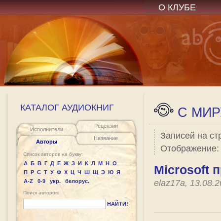
О КЛУБЕ
КАТАЛОГ АУДИОКНИГ
C МИР
Рецензии
Исполнители
Записей на ст
Название
Авторы
Отображение
Список авторов на букву:
А
Б
В
Г
Д
Е
Ж
З
И
К
Л
М
Н
О
Microsoft 
П
Р
С
Т
У
Ф
Х
Ц
Ч
Ш
Щ
Э
Ю
Я
A-Z
0-9
укр.
белорус.
elaz17a, 13.08.
Поиск авторов:
НАЙТИ!