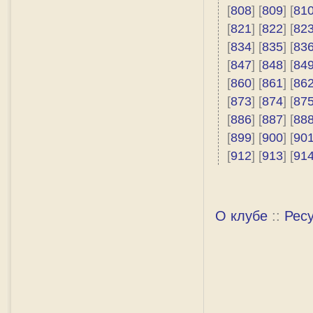
[
808
] [
809
] [
81
[
821
] [
822
] [
82
[
834
] [
835
] [
83
[
847
] [
848
] [
84
[
860
] [
861
] [
86
[
873
] [
874
] [
87
[
886
] [
887
] [
88
[
899
] [
900
] [
90
[
912
] [
913
] [
91
О клубе
::
Рес