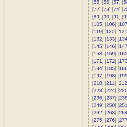
[
55
] [
56
] [
57
] [
5
[
72
] [
73
] [
74
] [
7
[
89
] [
90
] [
91
] [
9
[
105
] [
106
] [
10
[
119
] [
120
] [
12
[
132
] [
133
] [
13
[
145
] [
146
] [
14
[
158
] [
159
] [
16
[
171
] [
172
] [
17
[
184
] [
185
] [
18
[
197
] [
198
] [
19
[
210
] [
211
] [
21
[
223
] [
224
] [
22
[
236
] [
237
] [
23
[
249
] [
250
] [
25
[
262
] [
263
] [
26
[
275
] [
276
] [
27