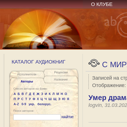
О КЛУБЕ
КАТАЛОГ АУДИОКНИГ
C МИР
Рецензии
Исполнители
Записей на ст
Название
Авторы
Отображение
Список авторов на букву:
А
Б
В
Г
Д
Е
Ж
З
И
К
Л
М
Н
О
Умер драм
П
Р
С
Т
У
Ф
Х
Ц
Ч
Ш
Щ
Э
Ю
Я
A-Z
0-9
укр.
белорус.
logvin, 31.03.2
Поиск авторов:
НАЙТИ!