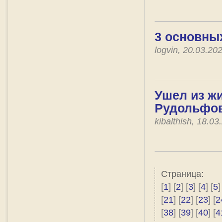
3 основны
logvin, 20.03.2
Ушел из жи
Рудольфов
kibalthish, 18.0
Страница:
[
1
] [
2
] [
3
] [
4
] [
5
]
[
21
] [
22
] [
23
] [
2
[
38
] [
39
] [
40
] [
4