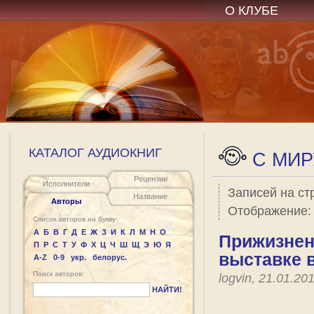
О КЛУБЕ
КАТАЛОГ АУДИОКНИГ
C МИР
Рецензии
Исполнители
Записей на ст
Название
Авторы
Отображение
Список авторов на букву:
А
Б
В
Г
Д
Е
Ж
З
И
К
Л
М
Н
О
Прижизнен
П
Р
С
Т
У
Ф
Х
Ц
Ч
Ш
Щ
Э
Ю
Я
выставке 
A-Z
0-9
укр.
белорус.
Поиск авторов:
logvin, 21.01.2
НАЙТИ!