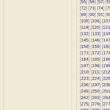
[
55
] [
56
] [
57
] [
5
[
72
] [
73
] [
74
] [
7
[
89
] [
90
] [
91
] [
9
[
105
] [
106
] [
10
[
119
] [
120
] [
12
[
132
] [
133
] [
13
[
145
] [
146
] [
14
[
158
] [
159
] [
16
[
171
] [
172
] [
17
[
184
] [
185
] [
18
[
197
] [
198
] [
19
[
210
] [
211
] [
21
[
223
] [
224
] [
22
[
236
] [
237
] [
23
[
249
] [
250
] [
25
[
262
] [
263
] [
26
[
275
] [
276
] [
27