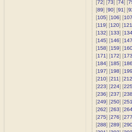
[
72
] [
73
] [
74
] [
7
[
89
] [
90
] [
91
] [
9
[
105
] [
106
] [
10
[
119
] [
120
] [
12
[
132
] [
133
] [
13
[
145
] [
146
] [
14
[
158
] [
159
] [
16
[
171
] [
172
] [
17
[
184
] [
185
] [
18
[
197
] [
198
] [
19
[
210
] [
211
] [
21
[
223
] [
224
] [
22
[
236
] [
237
] [
23
[
249
] [
250
] [
25
[
262
] [
263
] [
26
[
275
] [
276
] [
27
[
288
] [
289
] [
29