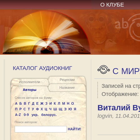
О КЛУБЕ
КАТАЛОГ АУДИОКНИГ
C МИР
Рецензии
Исполнители
Записей на ст
Название
Авторы
Отображение
Список авторов на букву:
А
Б
В
Г
Д
Е
Ж
З
И
К
Л
М
Н
О
Виталий В
П
Р
С
Т
У
Ф
Х
Ц
Ч
Ш
Щ
Э
Ю
Я
A-Z
0-9
укр.
белорус.
logvin, 11.04.2
Поиск авторов:
НАЙТИ!