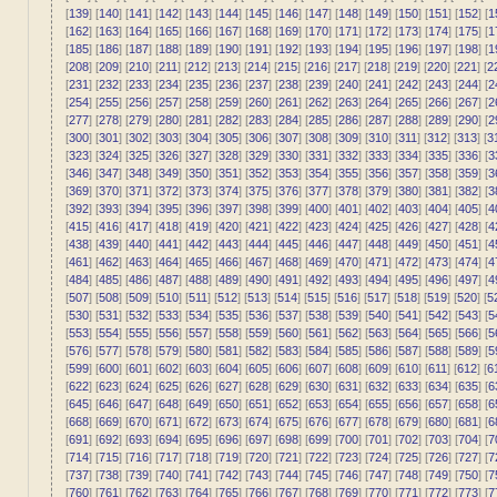
[
139
] [
140
] [
141
] [
142
] [
143
] [
144
] [
145
] [
146
] [
147
] [
148
] [
149
] [
150
] [
151
] [
152
] [
1
[
162
] [
163
] [
164
] [
165
] [
166
] [
167
] [
168
] [
169
] [
170
] [
171
] [
172
] [
173
] [
174
] [
175
] [
1
[
185
] [
186
] [
187
] [
188
] [
189
] [
190
] [
191
] [
192
] [
193
] [
194
] [
195
] [
196
] [
197
] [
198
] [
1
[
208
] [
209
] [
210
] [
211
] [
212
] [
213
] [
214
] [
215
] [
216
] [
217
] [
218
] [
219
] [
220
] [
221
] [
2
[
231
] [
232
] [
233
] [
234
] [
235
] [
236
] [
237
] [
238
] [
239
] [
240
] [
241
] [
242
] [
243
] [
244
] [
2
[
254
] [
255
] [
256
] [
257
] [
258
] [
259
] [
260
] [
261
] [
262
] [
263
] [
264
] [
265
] [
266
] [
267
] [
2
[
277
] [
278
] [
279
] [
280
] [
281
] [
282
] [
283
] [
284
] [
285
] [
286
] [
287
] [
288
] [
289
] [
290
] [
2
[
300
] [
301
] [
302
] [
303
] [
304
] [
305
] [
306
] [
307
] [
308
] [
309
] [
310
] [
311
] [
312
] [
313
] [
3
[
323
] [
324
] [
325
] [
326
] [
327
] [
328
] [
329
] [
330
] [
331
] [
332
] [
333
] [
334
] [
335
] [
336
] [
3
[
346
] [
347
] [
348
] [
349
] [
350
] [
351
] [
352
] [
353
] [
354
] [
355
] [
356
] [
357
] [
358
] [
359
] [
3
[
369
] [
370
] [
371
] [
372
] [
373
] [
374
] [
375
] [
376
] [
377
] [
378
] [
379
] [
380
] [
381
] [
382
] [
3
[
392
] [
393
] [
394
] [
395
] [
396
] [
397
] [
398
] [
399
] [
400
] [
401
] [
402
] [
403
] [
404
] [
405
] [
4
[
415
] [
416
] [
417
] [
418
] [
419
] [
420
] [
421
] [
422
] [
423
] [
424
] [
425
] [
426
] [
427
] [
428
] [
4
[
438
] [
439
] [
440
] [
441
] [
442
] [
443
] [
444
] [
445
] [
446
] [
447
] [
448
] [
449
] [
450
] [
451
] [
4
[
461
] [
462
] [
463
] [
464
] [
465
] [
466
] [
467
] [
468
] [
469
] [
470
] [
471
] [
472
] [
473
] [
474
] [
4
[
484
] [
485
] [
486
] [
487
] [
488
] [
489
] [
490
] [
491
] [
492
] [
493
] [
494
] [
495
] [
496
] [
497
] [
4
[
507
] [
508
] [
509
] [
510
] [
511
] [
512
] [
513
] [
514
] [
515
] [
516
] [
517
] [
518
] [
519
] [
520
] [
5
[
530
] [
531
] [
532
] [
533
] [
534
] [
535
] [
536
] [
537
] [
538
] [
539
] [
540
] [
541
] [
542
] [
543
] [
5
[
553
] [
554
] [
555
] [
556
] [
557
] [
558
] [
559
] [
560
] [
561
] [
562
] [
563
] [
564
] [
565
] [
566
] [
5
[
576
] [
577
] [
578
] [
579
] [
580
] [
581
] [
582
] [
583
] [
584
] [
585
] [
586
] [
587
] [
588
] [
589
] [
5
[
599
] [
600
] [
601
] [
602
] [
603
] [
604
] [
605
] [
606
] [
607
] [
608
] [
609
] [
610
] [
611
] [
612
] [
6
[
622
] [
623
] [
624
] [
625
] [
626
] [
627
] [
628
] [
629
] [
630
] [
631
] [
632
] [
633
] [
634
] [
635
] [
6
[
645
] [
646
] [
647
] [
648
] [
649
] [
650
] [
651
] [
652
] [
653
] [
654
] [
655
] [
656
] [
657
] [
658
] [
6
[
668
] [
669
] [
670
] [
671
] [
672
] [
673
] [
674
] [
675
] [
676
] [
677
] [
678
] [
679
] [
680
] [
681
] [
6
[
691
] [
692
] [
693
] [
694
] [
695
] [
696
] [
697
] [
698
] [
699
] [
700
] [
701
] [
702
] [
703
] [
704
] [
7
[
714
] [
715
] [
716
] [
717
] [
718
] [
719
] [
720
] [
721
] [
722
] [
723
] [
724
] [
725
] [
726
] [
727
] [
7
[
737
] [
738
] [
739
] [
740
] [
741
] [
742
] [
743
] [
744
] [
745
] [
746
] [
747
] [
748
] [
749
] [
750
] [
7
[
760
] [
761
] [
762
] [
763
] [
764
] [
765
] [
766
] [
767
] [
768
] [
769
] [
770
] [
771
] [
772
] [
773
] [
7