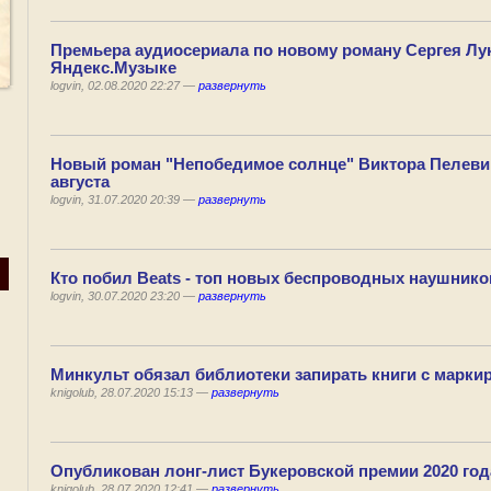
Премьера аудиосериала по новому роману Сергея Лу
Яндекс.Музыке
logvin, 02.08.2020 22:27 —
развернуть
Новый роман "Непобедимое солнце" Виктора Пелеви
августа
logvin, 31.07.2020 20:39 —
развернуть
Кто побил Beats - топ новых беспроводных наушнико
logvin, 30.07.2020 23:20 —
развернуть
Минкульт обязал библиотеки запирать книги с маркир
knigolub, 28.07.2020 15:13 —
развернуть
Опубликован лонг-лист Букеровской премии 2020 год
knigolub, 28.07.2020 12:41 —
развернуть