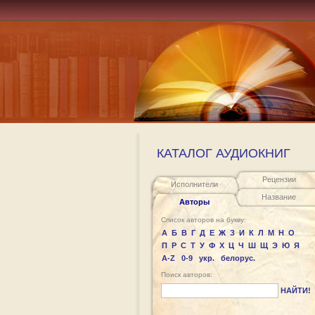
КАТАЛОГ АУДИОКНИГ
Рецензии
Исполнители
Название
Авторы
Список авторов на букву:
А
Б
В
Г
Д
Е
Ж
З
И
К
Л
М
Н
О
П
Р
С
Т
У
Ф
Х
Ц
Ч
Ш
Щ
Э
Ю
Я
A-Z
0-9
укр.
белорус.
Поиск авторов:
НАЙТИ!