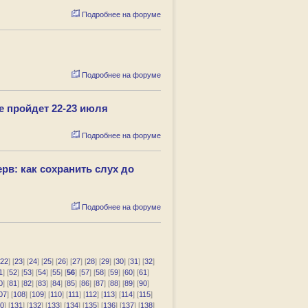
Подробнее на форуме
Подробнее на форуме
е пройдет 22-23 июля
Подробнее на форуме
рв: как сохранить слух до
Подробнее на форуме
22
] [
23
] [
24
] [
25
] [
26
] [
27
] [
28
] [
29
] [
30
] [
31
] [
32
]
1
] [
52
] [
53
] [
54
] [
55
] [
56
] [
57
] [
58
] [
59
] [
60
] [
61
]
0
] [
81
] [
82
] [
83
] [
84
] [
85
] [
86
] [
87
] [
88
] [
89
] [
90
]
07
] [
108
] [
109
] [
110
] [
111
] [
112
] [
113
] [
114
] [
115
]
0
] [
131
] [
132
] [
133
] [
134
] [
135
] [
136
] [
137
] [
138
]