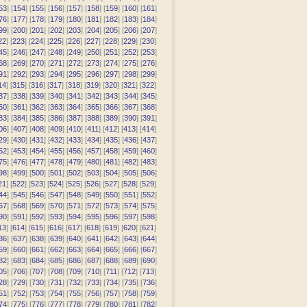
53
] [
154
] [
155
] [
156
] [
157
] [
158
] [
159
] [
160
] [
161
]
76
] [
177
] [
178
] [
179
] [
180
] [
181
] [
182
] [
183
] [
184
]
99
] [
200
] [
201
] [
202
] [
203
] [
204
] [
205
] [
206
] [
207
]
22
] [
223
] [
224
] [
225
] [
226
] [
227
] [
228
] [
229
] [
230
]
45
] [
246
] [
247
] [
248
] [
249
] [
250
] [
251
] [
252
] [
253
]
68
] [
269
] [
270
] [
271
] [
272
] [
273
] [
274
] [
275
] [
276
]
91
] [
292
] [
293
] [
294
] [
295
] [
296
] [
297
] [
298
] [
299
]
14
] [
315
] [
316
] [
317
] [
318
] [
319
] [
320
] [
321
] [
322
]
37
] [
338
] [
339
] [
340
] [
341
] [
342
] [
343
] [
344
] [
345
]
60
] [
361
] [
362
] [
363
] [
364
] [
365
] [
366
] [
367
] [
368
]
83
] [
384
] [
385
] [
386
] [
387
] [
388
] [
389
] [
390
] [
391
]
06
] [
407
] [
408
] [
409
] [
410
] [
411
] [
412
] [
413
] [
414
]
29
] [
430
] [
431
] [
432
] [
433
] [
434
] [
435
] [
436
] [
437
]
52
] [
453
] [
454
] [
455
] [
456
] [
457
] [
458
] [
459
] [
460
]
75
] [
476
] [
477
] [
478
] [
479
] [
480
] [
481
] [
482
] [
483
]
98
] [
499
] [
500
] [
501
] [
502
] [
503
] [
504
] [
505
] [
506
]
21
] [
522
] [
523
] [
524
] [
525
] [
526
] [
527
] [
528
] [
529
]
44
] [
545
] [
546
] [
547
] [
548
] [
549
] [
550
] [
551
] [
552
]
67
] [
568
] [
569
] [
570
] [
571
] [
572
] [
573
] [
574
] [
575
]
90
] [
591
] [
592
] [
593
] [
594
] [
595
] [
596
] [
597
] [
598
]
13
] [
614
] [
615
] [
616
] [
617
] [
618
] [
619
] [
620
] [
621
]
36
] [
637
] [
638
] [
639
] [
640
] [
641
] [
642
] [
643
] [
644
]
59
] [
660
] [
661
] [
662
] [
663
] [
664
] [
665
] [
666
] [
667
]
82
] [
683
] [
684
] [
685
] [
686
] [
687
] [
688
] [
689
] [
690
]
05
] [
706
] [
707
] [
708
] [
709
] [
710
] [
711
] [
712
] [
713
]
28
] [
729
] [
730
] [
731
] [
732
] [
733
] [
734
] [
735
] [
736
]
51
] [
752
] [
753
] [
754
] [
755
] [
756
] [
757
] [
758
] [
759
]
74
] [
775
] [
776
] [
777
] [
778
] [
779
] [
780
] [
781
] [
782
]