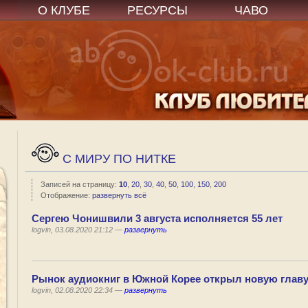
О КЛУБЕ
РЕСУРСЫ
ЧАВО
C МИРУ ПО НИТКЕ
Записей на страницу:
10
,
20
,
30
,
40
,
50
,
100
,
150
,
200
Отображение:
развернуть всё
Сергею Чонишвили 3 августа исполняется 55 лет
logvin, 03.08.2020 21:12 —
развернуть
Рынок аудиокниг в Южной Корее открыл новую главу
logvin, 02.08.2020 22:34 —
развернуть