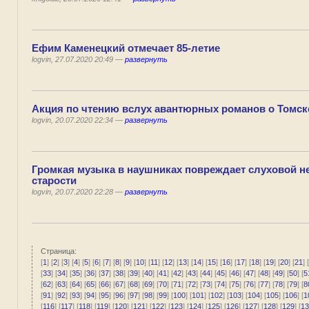
Ефим Каменецкий отмечает 85-летие
logvin, 27.07.2020 20:49 —
развернуть
Акция по чтению вслух авантюрных романов о Томск
logvin, 20.07.2020 22:34 —
развернуть
Громкая музыка в наушниках повреждает слуховой не
старости
logvin, 20.07.2020 22:28 —
развернуть
Страница:
[
1
] [
2
] [
3
] [
4
] [
5
] [
6
] [
7
] [
8
] [
9
] [
10
] [
11
] [
12
] [
13
] [
14
] [
15
] [
16
] [
17
] [
18
] [
19
] [
20
] [
21
] [
[
33
] [
34
] [
35
] [
36
] [
37
] [
38
] [
39
] [
40
] [
41
] [
42
] [
43
] [
44
] [
45
] [
46
] [
47
] [
48
] [
49
] [
50
] [
5
[
62
] [
63
] [
64
] [
65
] [
66
] [
67
] [
68
] [
69
] [
70
] [
71
] [
72
] [
73
] [
74
] [
75
] [
76
] [
77
] [
78
] [
79
] [
8
[
91
] [
92
] [
93
] [
94
] [
95
] [
96
] [
97
] [
98
] [
99
] [
100
] [
101
] [
102
] [
103
] [
104
] [
105
] [
106
] [
1
[
116
] [
117
] [
118
] [
119
] [
120
] [
121
] [
122
] [
123
] [
124
] [
125
] [
126
] [
127
] [
128
] [
129
] [
13