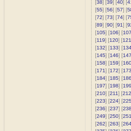
[
38
] [
39
] [
40
] [
4
[
55
] [
56
] [
57
] [
5
[
72
] [
73
] [
74
] [
7
[
89
] [
90
] [
91
] [
9
[
105
] [
106
] [
10
[
119
] [
120
] [
12
[
132
] [
133
] [
13
[
145
] [
146
] [
14
[
158
] [
159
] [
16
[
171
] [
172
] [
17
[
184
] [
185
] [
18
[
197
] [
198
] [
19
[
210
] [
211
] [
21
[
223
] [
224
] [
22
[
236
] [
237
] [
23
[
249
] [
250
] [
25
[
262
] [
263
] [
26