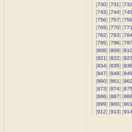
[
730
] [
731
] [
73
[
743
] [
744
] [
74
[
756
] [
757
] [
75
[
769
] [
770
] [
77
[
782
] [
783
] [
78
[
795
] [
796
] [
79
[
808
] [
809
] [
81
[
821
] [
822
] [
82
[
834
] [
835
] [
83
[
847
] [
848
] [
84
[
860
] [
861
] [
86
[
873
] [
874
] [
87
[
886
] [
887
] [
88
[
899
] [
900
] [
90
[
912
] [
913
] [
91