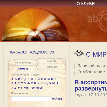
О КЛУБЕ
КАТАЛОГ АУДИОКНИГ
C МИР
Рецензии
Исполнители
Записей на ст
Название
Авторы
Отображение
Список авторов на букву:
А
Б
В
Г
Д
Е
Ж
З
И
К
Л
М
Н
О
В ассортим
П
Р
С
Т
У
Ф
Х
Ц
Ч
Ш
Щ
Э
Ю
Я
развернут
A-Z
0-9
укр.
белорус.
Поиск авторов:
logvin, 17.10.2
НАЙТИ!