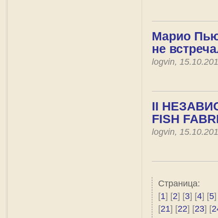
Марио Пьюз
не встреча
logvin, 15.10.2
II НЕЗАВ
FISH FAB
logvin, 15.10.2
Страница:
[
1
] [
2
] [
3
] [
4
] [
5
]
[
21
] [
22
] [
23
] [
2