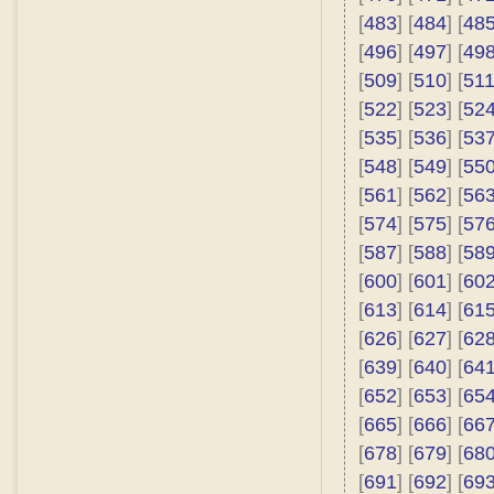
[
483
] [
484
] [
48
[
496
] [
497
] [
49
[
509
] [
510
] [
51
[
522
] [
523
] [
52
[
535
] [
536
] [
53
[
548
] [
549
] [
55
[
561
] [
562
] [
56
[
574
] [
575
] [
57
[
587
] [
588
] [
58
[
600
] [
601
] [
60
[
613
] [
614
] [
61
[
626
] [
627
] [
62
[
639
] [
640
] [
64
[
652
] [
653
] [
65
[
665
] [
666
] [
66
[
678
] [
679
] [
68
[
691
] [
692
] [
69