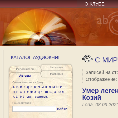
О КЛУБЕ
КАТАЛОГ АУДИОКНИГ
C МИР
Рецензии
Исполнители
Записей на ст
Название
Авторы
Отображение
Список авторов на букву:
А
Б
В
Г
Д
Е
Ж
З
И
К
Л
М
Н
О
Умер леге
П
Р
С
Т
У
Ф
Х
Ц
Ч
Ш
Щ
Э
Ю
Я
Козий
A-Z
0-9
укр.
белорус.
Поиск авторов:
Lona, 08.09.202
НАЙТИ!