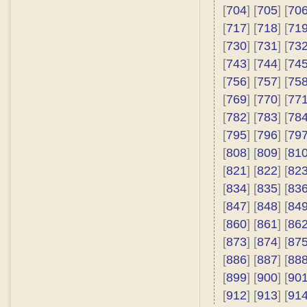
[
704
] [
705
] [
70
[
717
] [
718
] [
71
[
730
] [
731
] [
73
[
743
] [
744
] [
74
[
756
] [
757
] [
75
[
769
] [
770
] [
77
[
782
] [
783
] [
78
[
795
] [
796
] [
79
[
808
] [
809
] [
81
[
821
] [
822
] [
82
[
834
] [
835
] [
83
[
847
] [
848
] [
84
[
860
] [
861
] [
86
[
873
] [
874
] [
87
[
886
] [
887
] [
88
[
899
] [
900
] [
90
[
912
] [
913
] [
91