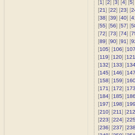
[
1
] [
2
] [
3
] [
4
] [
5
]
[
21
] [
22
] [
23
] [
2
[
38
] [
39
] [
40
] [
4
[
55
] [
56
] [
57
] [
5
[
72
] [
73
] [
74
] [
7
[
89
] [
90
] [
91
] [
9
[
105
] [
106
] [
10
[
119
] [
120
] [
12
[
132
] [
133
] [
13
[
145
] [
146
] [
14
[
158
] [
159
] [
16
[
171
] [
172
] [
17
[
184
] [
185
] [
18
[
197
] [
198
] [
19
[
210
] [
211
] [
21
[
223
] [
224
] [
22
[
236
] [
237
] [
23