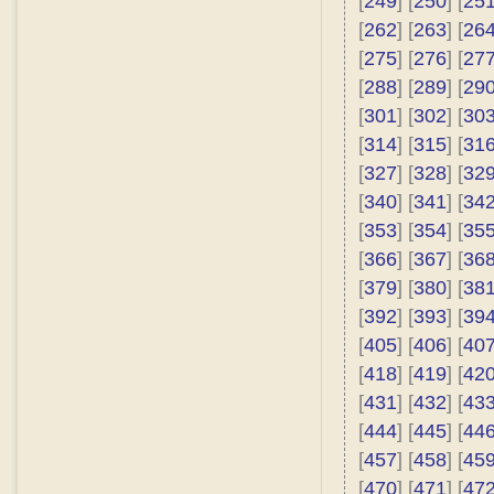
[
249
] [
250
] [
25
[
262
] [
263
] [
26
[
275
] [
276
] [
27
[
288
] [
289
] [
29
[
301
] [
302
] [
30
[
314
] [
315
] [
31
[
327
] [
328
] [
32
[
340
] [
341
] [
34
[
353
] [
354
] [
35
[
366
] [
367
] [
36
[
379
] [
380
] [
38
[
392
] [
393
] [
39
[
405
] [
406
] [
40
[
418
] [
419
] [
42
[
431
] [
432
] [
43
[
444
] [
445
] [
44
[
457
] [
458
] [
45
[
470
] [
471
] [
47