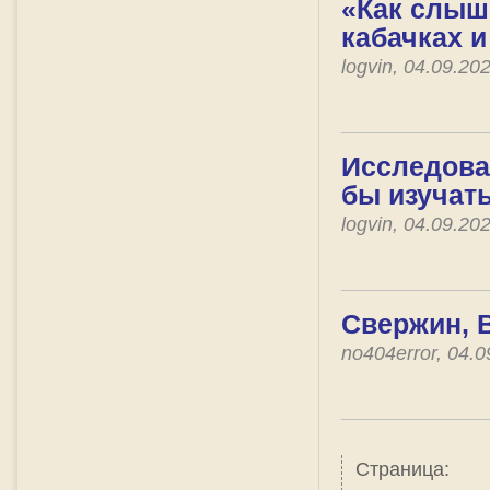
«Как слышн
кабачках 
logvin, 04.09.2
Исследова
бы изучат
logvin, 04.09.2
Свержин, 
no404error, 04.
Страница: