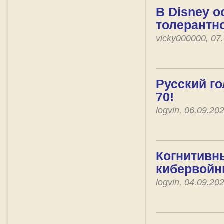
В Disney 
толерантн
vicky000000, 07
Русский г
70!
logvin, 06.09.2
Когнитивн
кибервой
logvin, 04.09.2