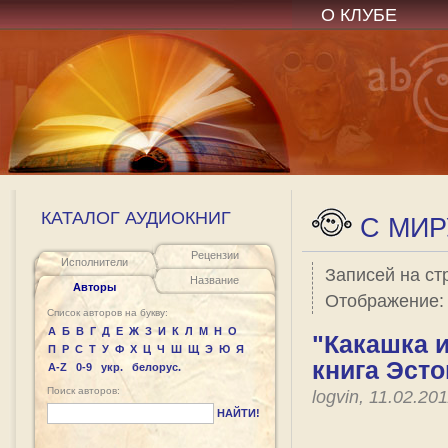
О КЛУБЕ
КАТАЛОГ АУДИОКНИГ
C МИР
Рецензии
Исполнители
Записей на ст
Название
Авторы
Отображение
Список авторов на букву:
А
Б
В
Г
Д
Е
Ж
З
И
К
Л
М
Н
О
"Какашка и
П
Р
С
Т
У
Ф
Х
Ц
Ч
Ш
Щ
Э
Ю
Я
книга Эст
A-Z
0-9
укр.
белорус.
Поиск авторов:
logvin, 11.02.2
НАЙТИ!