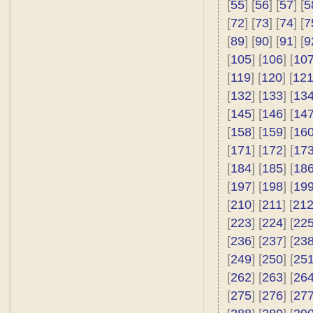
[
55
] [
56
] [
57
] [
5
[
72
] [
73
] [
74
] [
7
[
89
] [
90
] [
91
] [
9
[
105
] [
106
] [
10
[
119
] [
120
] [
12
[
132
] [
133
] [
13
[
145
] [
146
] [
14
[
158
] [
159
] [
16
[
171
] [
172
] [
17
[
184
] [
185
] [
18
[
197
] [
198
] [
19
[
210
] [
211
] [
21
[
223
] [
224
] [
22
[
236
] [
237
] [
23
[
249
] [
250
] [
25
[
262
] [
263
] [
26
[
275
] [
276
] [
27