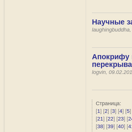
Научные з
laughingbuddha,
Апокрифу 
перекрыва
logvin, 09.02.2
Страница:
[
1
] [
2
] [
3
] [
4
] [
5
]
[
21
] [
22
] [
23
] [
2
[
38
] [
39
] [
40
] [
4