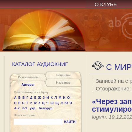
О КЛУБЕ
КАТАЛОГ АУДИОКНИГ
C МИР
Рецензии
Исполнители
Записей на ст
Название
Авторы
Отображение
Список авторов на букву:
А
Б
В
Г
Д
Е
Ж
З
И
К
Л
М
Н
О
«Через за
П
Р
С
Т
У
Ф
Х
Ц
Ч
Ш
Щ
Э
Ю
Я
стимулиро
A-Z
0-9
укр.
белорус.
Поиск авторов:
logvin, 19.12.2
НАЙТИ!