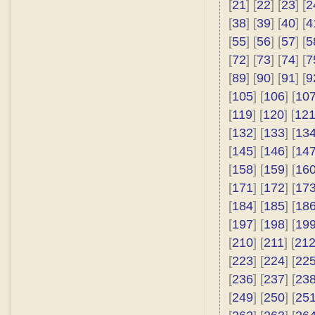
[
21
] [
22
] [
23
] [
2
[
38
] [
39
] [
40
] [
4
[
55
] [
56
] [
57
] [
5
[
72
] [
73
] [
74
] [
7
[
89
] [
90
] [
91
] [
9
[
105
] [
106
] [
10
[
119
] [
120
] [
12
[
132
] [
133
] [
13
[
145
] [
146
] [
14
[
158
] [
159
] [
16
[
171
] [
172
] [
17
[
184
] [
185
] [
18
[
197
] [
198
] [
19
[
210
] [
211
] [
21
[
223
] [
224
] [
22
[
236
] [
237
] [
23
[
249
] [
250
] [
25