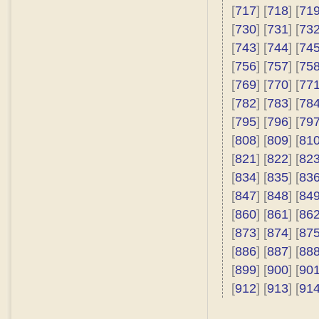
[
717
] [
718
] [
71
[
730
] [
731
] [
73
[
743
] [
744
] [
74
[
756
] [
757
] [
75
[
769
] [
770
] [
77
[
782
] [
783
] [
78
[
795
] [
796
] [
79
[
808
] [
809
] [
81
[
821
] [
822
] [
82
[
834
] [
835
] [
83
[
847
] [
848
] [
84
[
860
] [
861
] [
86
[
873
] [
874
] [
87
[
886
] [
887
] [
88
[
899
] [
900
] [
90
[
912
] [
913
] [
91