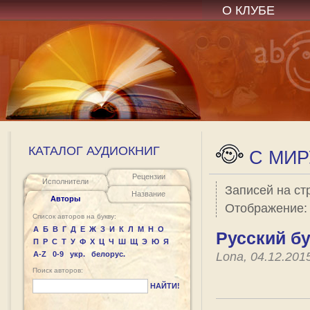
О КЛУБЕ
КАТАЛОГ АУДИОКНИГ
C МИР
Рецензии
Исполнители
Записей на ст
Название
Авторы
Отображение
Список авторов на букву:
А
Б
В
Г
Д
Е
Ж
З
И
К
Л
М
Н
О
Русский бу
П
Р
С
Т
У
Ф
Х
Ц
Ч
Ш
Щ
Э
Ю
Я
A-Z
0-9
укр.
белорус.
Lona, 04.12.201
Поиск авторов:
НАЙТИ!