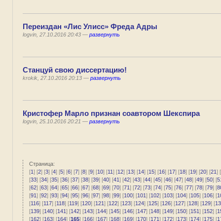
Переиздан «Лис Улисс» Фреда Адры
logvin, 27.10.2016 20:43 —
развернуть
Станцуй свою диссертацию!
krokik, 27.10.2016 20:13 —
развернуть
Кристофер Марло признан соавтором Шекспира
logvin, 25.10.2016 20:21 —
развернуть
Страница:
[
1
] [
2
] [
3
] [
4
] [
5
] [
6
] [
7
] [
8
] [
9
] [
10
] [
11
] [
12
] [
13
] [
14
] [
15
] [
16
] [
17
] [
18
] [
19
] [
20
] [
21
] [
[
33
] [
34
] [
35
] [
36
] [
37
] [
38
] [
39
] [
40
] [
41
] [
42
] [
43
] [
44
] [
45
] [
46
] [
47
] [
48
] [
49
] [
50
] [
5
[
62
] [
63
] [
64
] [
65
] [
66
] [
67
] [
68
] [
69
] [
70
] [
71
] [
72
] [
73
] [
74
] [
75
] [
76
] [
77
] [
78
] [
79
] [
8
[
91
] [
92
] [
93
] [
94
] [
95
] [
96
] [
97
] [
98
] [
99
] [
100
] [
101
] [
102
] [
103
] [
104
] [
105
] [
106
] [
1
[
116
] [
117
] [
118
] [
119
] [
120
] [
121
] [
122
] [
123
] [
124
] [
125
] [
126
] [
127
] [
128
] [
129
] [
13
[
139
] [
140
] [
141
] [
142
] [
143
] [
144
] [
145
] [
146
] [
147
] [
148
] [
149
] [
150
] [
151
] [
152
] [
1
[
162
] [
163
] [
164
] [
165
] [
166
] [
167
] [
168
] [
169
] [
170
] [
171
] [
172
] [
173
] [
174
] [
175
] [
1