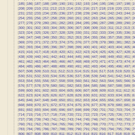
[
185
] [
186
] [
187
] [
188
] [
189
] [
190
] [
191
] [
192
] [
193
] [
194
] [
195
] [
196
] [
197
] [
198
] [
1
[
208
] [
209
] [
210
] [
211
] [
212
] [
213
] [
214
] [
215
] [
216
] [
217
] [
218
] [
219
] [
220
] [
221
] [
2
[
231
] [
232
] [
233
] [
234
] [
235
] [
236
] [
237
] [
238
] [
239
] [
240
] [
241
] [
242
] [
243
] [
244
] [
2
[
254
] [
255
] [
256
] [
257
] [
258
] [
259
] [
260
] [
261
] [
262
] [
263
] [
264
] [
265
] [
266
] [
267
] [
2
[
277
] [
278
] [
279
] [
280
] [
281
] [
282
] [
283
] [
284
] [
285
] [
286
] [
287
] [
288
] [
289
] [
290
] [
2
[
300
] [
301
] [
302
] [
303
] [
304
] [
305
] [
306
] [
307
] [
308
] [
309
] [
310
] [
311
] [
312
] [
313
] [
3
[
323
] [
324
] [
325
] [
326
] [
327
] [
328
] [
329
] [
330
] [
331
] [
332
] [
333
] [
334
] [
335
] [
336
] [
3
[
346
] [
347
] [
348
] [
349
] [
350
] [
351
] [
352
] [
353
] [
354
] [
355
] [
356
] [
357
] [
358
] [
359
] [
3
[
369
] [
370
] [
371
] [
372
] [
373
] [
374
] [
375
] [
376
] [
377
] [
378
] [
379
] [
380
] [
381
] [
382
] [
3
[
392
] [
393
] [
394
] [
395
] [
396
] [
397
] [
398
] [
399
] [
400
] [
401
] [
402
] [
403
] [
404
] [
405
] [
4
[
415
] [
416
] [
417
] [
418
] [
419
] [
420
] [
421
] [
422
] [
423
] [
424
] [
425
] [
426
] [
427
] [
428
] [
4
[
438
] [
439
] [
440
] [
441
] [
442
] [
443
] [
444
] [
445
] [
446
] [
447
] [
448
] [
449
] [
450
] [
451
] [
4
[
461
] [
462
] [
463
] [
464
] [
465
] [
466
] [
467
] [
468
] [
469
] [
470
] [
471
] [
472
] [
473
] [
474
] [
4
[
484
] [
485
] [
486
] [
487
] [
488
] [
489
] [
490
] [
491
] [
492
] [
493
] [
494
] [
495
] [
496
] [
497
] [
4
[
507
] [
508
] [
509
] [
510
] [
511
] [
512
] [
513
] [
514
] [
515
] [
516
] [
517
] [
518
] [
519
] [
520
] [
5
[
530
] [
531
] [
532
] [
533
] [
534
] [
535
] [
536
] [
537
] [
538
] [
539
] [
540
] [
541
] [
542
] [
543
] [
5
[
553
] [
554
] [
555
] [
556
] [
557
] [
558
] [
559
] [
560
] [
561
] [
562
] [
563
] [
564
] [
565
] [
566
] [
5
[
576
] [
577
] [
578
] [
579
] [
580
] [
581
] [
582
] [
583
] [
584
] [
585
] [
586
] [
587
] [
588
] [
589
] [
5
[
599
] [
600
] [
601
] [
602
] [
603
] [
604
] [
605
] [
606
] [
607
] [
608
] [
609
] [
610
] [
611
] [
612
] [
6
[
622
] [
623
] [
624
] [
625
] [
626
] [
627
] [
628
] [
629
] [
630
] [
631
] [
632
] [
633
] [
634
] [
635
] [
6
[
645
] [
646
] [
647
] [
648
] [
649
] [
650
] [
651
] [
652
] [
653
] [
654
] [
655
] [
656
] [
657
] [
658
] [
6
[
668
] [
669
] [
670
] [
671
] [
672
] [
673
] [
674
] [
675
] [
676
] [
677
] [
678
] [
679
] [
680
] [
681
] [
6
[
691
] [
692
] [
693
] [
694
] [
695
] [
696
] [
697
] [
698
] [
699
] [
700
] [
701
] [
702
] [
703
] [
704
] [
7
[
714
] [
715
] [
716
] [
717
] [
718
] [
719
] [
720
] [
721
] [
722
] [
723
] [
724
] [
725
] [
726
] [
727
] [
7
[
737
] [
738
] [
739
] [
740
] [
741
] [
742
] [
743
] [
744
] [
745
] [
746
] [
747
] [
748
] [
749
] [
750
] [
7
[
760
] [
761
] [
762
] [
763
] [
764
] [
765
] [
766
] [
767
] [
768
] [
769
] [
770
] [
771
] [
772
] [
773
] [
7
[
783
] [
784
] [
785
] [
786
] [
787
] [
788
] [
789
] [
790
] [
791
] [
792
] [
793
] [
794
] [
795
] [
796
] [
7
[
806
] [
807
] [
808
] [
809
] [
810
] [
811
] [
812
] [
813
] [
814
] [
815
] [
816
] [
817
] [
818
] [
819
] [
8