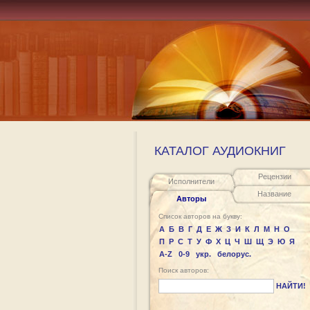
КАТАЛОГ АУДИОКНИГ
Рецензии
Исполнители
Название
Авторы
Список авторов на букву:
А
Б
В
Г
Д
Е
Ж
З
И
К
Л
М
Н
О
П
Р
С
Т
У
Ф
Х
Ц
Ч
Ш
Щ
Э
Ю
Я
A-Z
0-9
укр.
белорус.
Поиск авторов:
НАЙТИ!