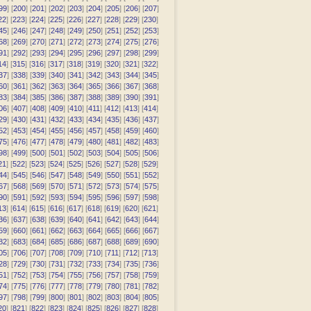
99
] [
200
] [
201
] [
202
] [
203
] [
204
] [
205
] [
206
] [
207
]
22
] [
223
] [
224
] [
225
] [
226
] [
227
] [
228
] [
229
] [
230
]
45
] [
246
] [
247
] [
248
] [
249
] [
250
] [
251
] [
252
] [
253
]
68
] [
269
] [
270
] [
271
] [
272
] [
273
] [
274
] [
275
] [
276
]
91
] [
292
] [
293
] [
294
] [
295
] [
296
] [
297
] [
298
] [
299
]
14
] [
315
] [
316
] [
317
] [
318
] [
319
] [
320
] [
321
] [
322
]
37
] [
338
] [
339
] [
340
] [
341
] [
342
] [
343
] [
344
] [
345
]
60
] [
361
] [
362
] [
363
] [
364
] [
365
] [
366
] [
367
] [
368
]
83
] [
384
] [
385
] [
386
] [
387
] [
388
] [
389
] [
390
] [
391
]
06
] [
407
] [
408
] [
409
] [
410
] [
411
] [
412
] [
413
] [
414
]
29
] [
430
] [
431
] [
432
] [
433
] [
434
] [
435
] [
436
] [
437
]
52
] [
453
] [
454
] [
455
] [
456
] [
457
] [
458
] [
459
] [
460
]
75
] [
476
] [
477
] [
478
] [
479
] [
480
] [
481
] [
482
] [
483
]
98
] [
499
] [
500
] [
501
] [
502
] [
503
] [
504
] [
505
] [
506
]
21
] [
522
] [
523
] [
524
] [
525
] [
526
] [
527
] [
528
] [
529
]
44
] [
545
] [
546
] [
547
] [
548
] [
549
] [
550
] [
551
] [
552
]
67
] [
568
] [
569
] [
570
] [
571
] [
572
] [
573
] [
574
] [
575
]
90
] [
591
] [
592
] [
593
] [
594
] [
595
] [
596
] [
597
] [
598
]
13
] [
614
] [
615
] [
616
] [
617
] [
618
] [
619
] [
620
] [
621
]
36
] [
637
] [
638
] [
639
] [
640
] [
641
] [
642
] [
643
] [
644
]
59
] [
660
] [
661
] [
662
] [
663
] [
664
] [
665
] [
666
] [
667
]
82
] [
683
] [
684
] [
685
] [
686
] [
687
] [
688
] [
689
] [
690
]
05
] [
706
] [
707
] [
708
] [
709
] [
710
] [
711
] [
712
] [
713
]
28
] [
729
] [
730
] [
731
] [
732
] [
733
] [
734
] [
735
] [
736
]
51
] [
752
] [
753
] [
754
] [
755
] [
756
] [
757
] [
758
] [
759
]
74
] [
775
] [
776
] [
777
] [
778
] [
779
] [
780
] [
781
] [
782
]
97
] [
798
] [
799
] [
800
] [
801
] [
802
] [
803
] [
804
] [
805
]
20
] [
821
] [
822
] [
823
] [
824
] [
825
] [
826
] [
827
] [
828
]