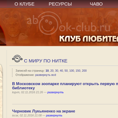
О КЛУБЕ
РЕСУРСЫ
ЧАВО
C МИРУ ПО НИТКЕ
Записей на страницу:
10
,
20
,
30
,
40
,
50
,
100
,
150
,
200
Отображение:
развернуть всё
В Московском зоопарке планируют открыть первую 
библиотеку
logvin, 02.11.2016 21:26 —
развернуть
Черновик Лукьяненко на экране
iscar, 02.11.2016 21:08 —
развернуть