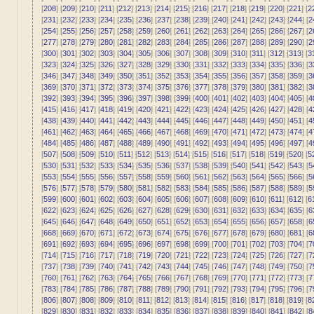
[
208
] [
209
] [
210
] [
211
] [
212
] [
213
] [
214
] [
215
] [
216
] [
217
] [
218
] [
219
] [
220
] [
221
] [
2
[
231
] [
232
] [
233
] [
234
] [
235
] [
236
] [
237
] [
238
] [
239
] [
240
] [
241
] [
242
] [
243
] [
244
] [
2
[
254
] [
255
] [
256
] [
257
] [
258
] [
259
] [
260
] [
261
] [
262
] [
263
] [
264
] [
265
] [
266
] [
267
] [
2
[
277
] [
278
] [
279
] [
280
] [
281
] [
282
] [
283
] [
284
] [
285
] [
286
] [
287
] [
288
] [
289
] [
290
] [
2
[
300
] [
301
] [
302
] [
303
] [
304
] [
305
] [
306
] [
307
] [
308
] [
309
] [
310
] [
311
] [
312
] [
313
] [
3
[
323
] [
324
] [
325
] [
326
] [
327
] [
328
] [
329
] [
330
] [
331
] [
332
] [
333
] [
334
] [
335
] [
336
] [
3
[
346
] [
347
] [
348
] [
349
] [
350
] [
351
] [
352
] [
353
] [
354
] [
355
] [
356
] [
357
] [
358
] [
359
] [
3
[
369
] [
370
] [
371
] [
372
] [
373
] [
374
] [
375
] [
376
] [
377
] [
378
] [
379
] [
380
] [
381
] [
382
] [
3
[
392
] [
393
] [
394
] [
395
] [
396
] [
397
] [
398
] [
399
] [
400
] [
401
] [
402
] [
403
] [
404
] [
405
] [
4
[
415
] [
416
] [
417
] [
418
] [
419
] [
420
] [
421
] [
422
] [
423
] [
424
] [
425
] [
426
] [
427
] [
428
] [
4
[
438
] [
439
] [
440
] [
441
] [
442
] [
443
] [
444
] [
445
] [
446
] [
447
] [
448
] [
449
] [
450
] [
451
] [
4
[
461
] [
462
] [
463
] [
464
] [
465
] [
466
] [
467
] [
468
] [
469
] [
470
] [
471
] [
472
] [
473
] [
474
] [
4
[
484
] [
485
] [
486
] [
487
] [
488
] [
489
] [
490
] [
491
] [
492
] [
493
] [
494
] [
495
] [
496
] [
497
] [
4
[
507
] [
508
] [
509
] [
510
] [
511
] [
512
] [
513
] [
514
] [
515
] [
516
] [
517
] [
518
] [
519
] [
520
] [
5
[
530
] [
531
] [
532
] [
533
] [
534
] [
535
] [
536
] [
537
] [
538
] [
539
] [
540
] [
541
] [
542
] [
543
] [
5
[
553
] [
554
] [
555
] [
556
] [
557
] [
558
] [
559
] [
560
] [
561
] [
562
] [
563
] [
564
] [
565
] [
566
] [
5
[
576
] [
577
] [
578
] [
579
] [
580
] [
581
] [
582
] [
583
] [
584
] [
585
] [
586
] [
587
] [
588
] [
589
] [
5
[
599
] [
600
] [
601
] [
602
] [
603
] [
604
] [
605
] [
606
] [
607
] [
608
] [
609
] [
610
] [
611
] [
612
] [
6
[
622
] [
623
] [
624
] [
625
] [
626
] [
627
] [
628
] [
629
] [
630
] [
631
] [
632
] [
633
] [
634
] [
635
] [
6
[
645
] [
646
] [
647
] [
648
] [
649
] [
650
] [
651
] [
652
] [
653
] [
654
] [
655
] [
656
] [
657
] [
658
] [
6
[
668
] [
669
] [
670
] [
671
] [
672
] [
673
] [
674
] [
675
] [
676
] [
677
] [
678
] [
679
] [
680
] [
681
] [
6
[
691
] [
692
] [
693
] [
694
] [
695
] [
696
] [
697
] [
698
] [
699
] [
700
] [
701
] [
702
] [
703
] [
704
] [
7
[
714
] [
715
] [
716
] [
717
] [
718
] [
719
] [
720
] [
721
] [
722
] [
723
] [
724
] [
725
] [
726
] [
727
] [
7
[
737
] [
738
] [
739
] [
740
] [
741
] [
742
] [
743
] [
744
] [
745
] [
746
] [
747
] [
748
] [
749
] [
750
] [
7
[
760
] [
761
] [
762
] [
763
] [
764
] [
765
] [
766
] [
767
] [
768
] [
769
] [
770
] [
771
] [
772
] [
773
] [
7
[
783
] [
784
] [
785
] [
786
] [
787
] [
788
] [
789
] [
790
] [
791
] [
792
] [
793
] [
794
] [
795
] [
796
] [
7
[
806
] [
807
] [
808
] [
809
] [
810
] [
811
] [
812
] [
813
] [
814
] [
815
] [
816
] [
817
] [
818
] [
819
] [
8
[
829
] [
830
] [
831
] [
832
] [
833
] [
834
] [
835
] [
836
] [
837
] [
838
] [
839
] [
840
] [
841
] [
842
] [
8