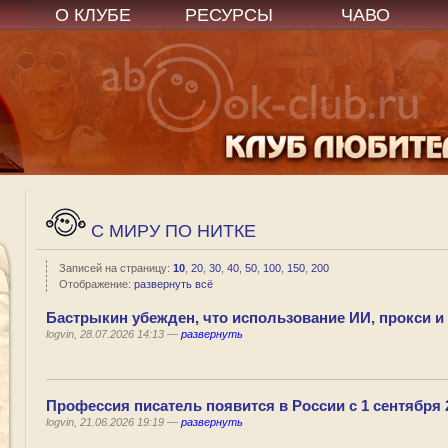
О КЛУБЕ
РЕСУРСЫ
ЧАВО
C МИРУ ПО НИТКЕ
Записей на страницу:
10
,
20
,
30
,
40
,
50
,
100
,
150
,
200
Отображение:
развернуть всё
Бастрыкин убежден, что использование ИИ, прокси и
logvin, 28.07.2026 14:13 —
развернуть
Профессия писатель появится в России с 1 сентября 
logvin, 21.06.2026 19:19 —
развернуть