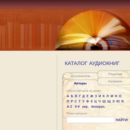
КАТАЛОГ АУДИОКНИГ
Рецензии
Исполнители
Название
Авторы
Список авторов на букву:
А
Б
В
Г
Д
Е
Ж
З
И
К
Л
М
Н
О
П
Р
С
Т
У
Ф
Х
Ц
Ч
Ш
Щ
Э
Ю
Я
A-Z
0-9
укр.
белорус.
Поиск авторов:
НАЙТИ!