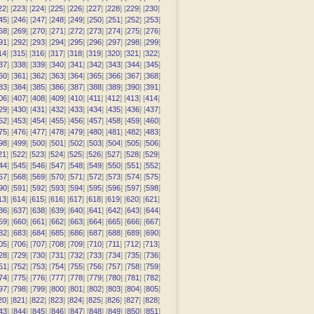
22
] [
223
] [
224
] [
225
] [
226
] [
227
] [
228
] [
229
] [
230
]
45
] [
246
] [
247
] [
248
] [
249
] [
250
] [
251
] [
252
] [
253
]
68
] [
269
] [
270
] [
271
] [
272
] [
273
] [
274
] [
275
] [
276
]
91
] [
292
] [
293
] [
294
] [
295
] [
296
] [
297
] [
298
] [
299
]
14
] [
315
] [
316
] [
317
] [
318
] [
319
] [
320
] [
321
] [
322
]
37
] [
338
] [
339
] [
340
] [
341
] [
342
] [
343
] [
344
] [
345
]
60
] [
361
] [
362
] [
363
] [
364
] [
365
] [
366
] [
367
] [
368
]
83
] [
384
] [
385
] [
386
] [
387
] [
388
] [
389
] [
390
] [
391
]
06
] [
407
] [
408
] [
409
] [
410
] [
411
] [
412
] [
413
] [
414
]
29
] [
430
] [
431
] [
432
] [
433
] [
434
] [
435
] [
436
] [
437
]
52
] [
453
] [
454
] [
455
] [
456
] [
457
] [
458
] [
459
] [
460
]
75
] [
476
] [
477
] [
478
] [
479
] [
480
] [
481
] [
482
] [
483
]
98
] [
499
] [
500
] [
501
] [
502
] [
503
] [
504
] [
505
] [
506
]
21
] [
522
] [
523
] [
524
] [
525
] [
526
] [
527
] [
528
] [
529
]
44
] [
545
] [
546
] [
547
] [
548
] [
549
] [
550
] [
551
] [
552
]
67
] [
568
] [
569
] [
570
] [
571
] [
572
] [
573
] [
574
] [
575
]
90
] [
591
] [
592
] [
593
] [
594
] [
595
] [
596
] [
597
] [
598
]
13
] [
614
] [
615
] [
616
] [
617
] [
618
] [
619
] [
620
] [
621
]
36
] [
637
] [
638
] [
639
] [
640
] [
641
] [
642
] [
643
] [
644
]
59
] [
660
] [
661
] [
662
] [
663
] [
664
] [
665
] [
666
] [
667
]
82
] [
683
] [
684
] [
685
] [
686
] [
687
] [
688
] [
689
] [
690
]
05
] [
706
] [
707
] [
708
] [
709
] [
710
] [
711
] [
712
] [
713
]
28
] [
729
] [
730
] [
731
] [
732
] [
733
] [
734
] [
735
] [
736
]
51
] [
752
] [
753
] [
754
] [
755
] [
756
] [
757
] [
758
] [
759
]
74
] [
775
] [
776
] [
777
] [
778
] [
779
] [
780
] [
781
] [
782
]
97
] [
798
] [
799
] [
800
] [
801
] [
802
] [
803
] [
804
] [
805
]
20
] [
821
] [
822
] [
823
] [
824
] [
825
] [
826
] [
827
] [
828
]
43
] [
844
] [
845
] [
846
] [
847
] [
848
] [
849
] [
850
] [
851
]