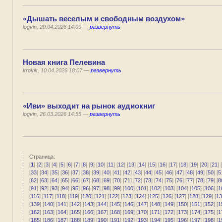
«Дышать веселым и свободным воздухом»
logvin, 20.04.2026 14:09 —
развернуть
Новая книга Пелевина
krokik, 10.04.2026 18:07 —
развернуть
«Иви» выходит на рынок аудиокниг
logvin, 26.03.2026 14:55 —
развернуть
Страница:
[
1
] [
2
] [
3
] [
4
] [
5
] [
6
] [
7
] [
8
] [
9
] [
10
] [
11
] [
12
] [
13
] [
14
] [
15
] [
16
] [
17
] [
18
] [
19
] [
20
] [
21
] [
[
33
] [
34
] [
35
] [
36
] [
37
] [
38
] [
39
] [
40
] [
41
] [
42
] [
43
] [
44
] [
45
] [
46
] [
47
] [
48
] [
49
] [
50
] [
5
[
62
] [
63
] [
64
] [
65
] [
66
] [
67
] [
68
] [
69
] [
70
] [
71
] [
72
] [
73
] [
74
] [
75
] [
76
] [
77
] [
78
] [
79
] [
8
[
91
] [
92
] [
93
] [
94
] [
95
] [
96
] [
97
] [
98
] [
99
] [
100
] [
101
] [
102
] [
103
] [
104
] [
105
] [
106
] [
1
[
116
] [
117
] [
118
] [
119
] [
120
] [
121
] [
122
] [
123
] [
124
] [
125
] [
126
] [
127
] [
128
] [
129
] [
13
[
139
] [
140
] [
141
] [
142
] [
143
] [
144
] [
145
] [
146
] [
147
] [
148
] [
149
] [
150
] [
151
] [
152
] [
1
[
162
] [
163
] [
164
] [
165
] [
166
] [
167
] [
168
] [
169
] [
170
] [
171
] [
172
] [
173
] [
174
] [
175
] [
1
[
185
] [
186
] [
187
] [
188
] [
189
] [
190
] [
191
] [
192
] [
193
] [
194
] [
195
] [
196
] [
197
] [
198
] [
1