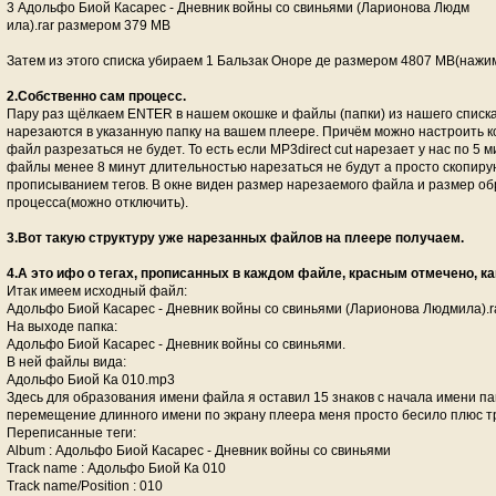
3 Адольфо Биой Касарес - Дневник войны со свиньями (Ларионова Людм
ила).rar размером 379 MB
Затем из этого списка убираем 1 Бальзак Оноре де размером 4807 MB(наж
2.Собственно сам процесс.
Пару раз щёлкаем ENTER в нашем окошке и файлы (папки) из нашего списка
нарезаются в указанную папку на вашем плеере. Причём можно настроить ко
файл разрезаться не будет. То есть если MP3direct cut нарезает у нас по 5 
файлы менее 8 минут длительностью нарезаться не будут а просто скопиру
прописыванием тегов. В окне виден размер нарезаемого файла и размер об
процесса(можно отключить).
3.Вот такую структуру уже нарезанных файлов на плеере получаем.
4.А это ифо о тегах, прописанных в каждом файле, красным отмечено, к
Итак имеем исходный файл:
Адольфо Биой Касарес - Дневник войны со свиньями (Ларионова Людмила).r
На выходе папка:
Адольфо Биой Касарес - Дневник войны со свиньями.
В ней файлы вида:
Адольфо Биой Ка 010.mp3
Здесь для образования имени файла я оставил 15 знаков с начала имени пап
перемещение длинного имени по экрану плеера меня просто бесило плюс 
Переписанные теги:
Album : Адольфо Биой Касарес - Дневник войны со свиньями
Track name : Адольфо Биой Ка 010
Track name/Position : 010