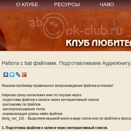
О КЛУБЕ
РЕСУРСЫ
ЧАВО
Работа с bat файлами. Подготавливаем АудиоКнигу
Решаем проблему правильного вопроизведения файлов в плеере!
Нарезка сразу нескольких книг по паузам через:
-подготовку файлов к записи через интерактивный список
-распаковку rar файлов
-автопрописывание тегов
-нормализация длины имён файлов
(king_ver_10). - Выделяем мышкой книги в виде папок или rar файлов и брос
1. Подготовка файлов к записи через интерактивный список.