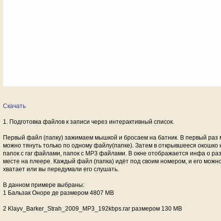
Скачать
1. Подготовка файлов к записи через интерактивный список.
Первый файл (папку) зажимаем мышкой и бросаем на батник. В первый раз
можно тянуть только по одному файлу(папке). Затем в открывшееся окошко н
папок с rar файлами, папок с MP3 файлами. В окне отображается инфа о р
месте на плеере. Каждый файл (папка) идёт под своим номером, и его можно
хватает или вы передумали его слушать.
В данном примере выбраны:
1 Бальзак Оноре де размером 4807 MB
2 Klayv_Barker_Strah_2009_MP3_192kbps.rar размером 130 MB