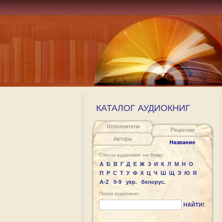
КАТАЛОГ АУДИОКНИГ
Исполнители
Рецензии
Авторы
Название
Список аудиокниг на букву:
А
Б
В
Г
Д
Е
Ж
З
И
К
Л
М
Н
О
П
Р
С
Т
У
Ф
Х
Ц
Ч
Ш
Щ
Э
Ю
Я
A-Z
0-9
укр.
белорус.
Поиск аудиокниг:
НАЙТИ!