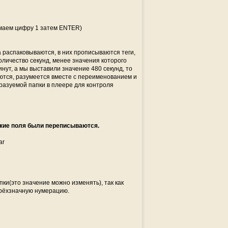
имаем цифру 1 затем ENTER)
 распаковываются, в них прописываются теги,
личество секунд, менее значения которого
минут, а мы выставили значение 480 секунд, то
ются, разумеется вместе с переименованием и
разуемой папки в плеере для контроля
акие поля были переписываются.
ar
ки(это значение можно изменять), так как
трёхзначную нумерацию.