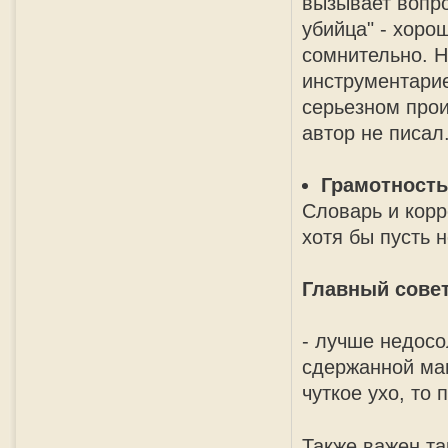
вызывает вопро
убийца" - хорош
сомнительно. 
инструментарие
серьезном прои
автор не писал
Грамотность
Cловарь и корр
хотя бы пусть н
Главный совет
- лучше недосо
сдержанной ман
чуткое ухо, то 
Также важен та