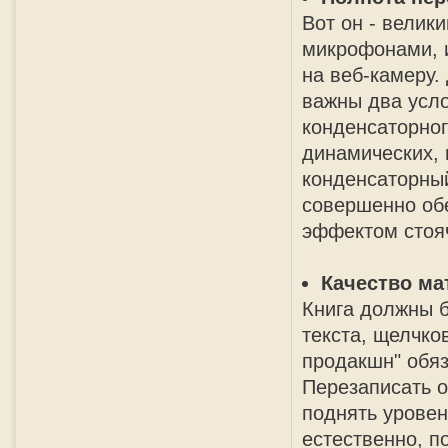
Bот он - велик
микрофонами, и
на веб-камеру.
важны два усло
конденсаторног
динамических, 
конденсаторный
совершенно обе
эффектом стоя
Качество ма
Книга должны б
текста, щелчко
продакшн" обяз
Перезаписать о
поднять уровен
естественно, п