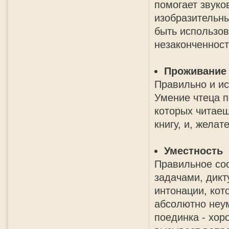
помогает звук
изобразительн
быть использов
незаконченност
Проживание
Правильно и ис
Умение чтеца п
которых читаеш
книгу, и, желат
Уместность
Правильное соо
задачами, дикт
интонации, кот
абсолютно неум
поединка - хор