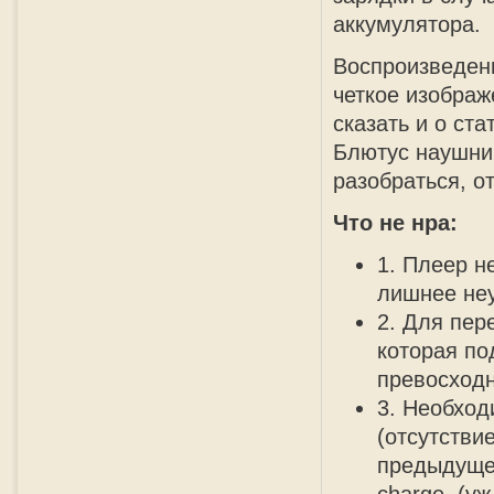
аккумулятора.
Воспроизведен
четкое изображ
сказать и о ст
Блютус наушник
разобраться, 
Что не нра:
1. Плеер н
лишнее неу
2. Для пер
которая по
превосходн
3. Необход
(отсутстви
предыдущег