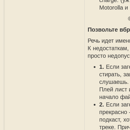
charge. (у
Motorolla и
Позвольте вбр
Речь идет имен
К недостаткам,
просто недопу
1.
Если заг
стирать, з
слушаешь. 
Плей лист 
начало фай
2.
Если заг
прекрасно 
подкаст, х
треке. При