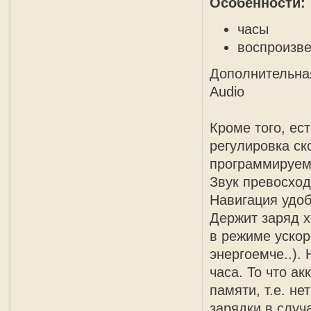
Особенности:
часы
воспроизве
Дополнительна
Audio
Кроме того, ес
регулировка ск
программируем
Звук превосхо
Навигация удоб
Держит заряд х
в режиме ускор
энергоемче..).
часа. То что ак
памяти, т.е. н
зарядки в случ