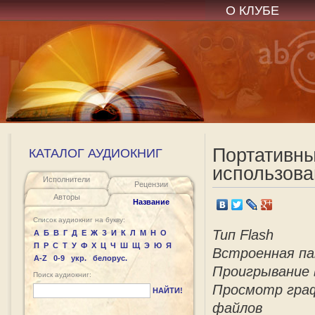
О КЛУБЕ
Портативн
КАТАЛОГ АУДИОКНИГ
использова
Исполнители
Рецензии
Авторы
Название
Список аудиокниг на букву:
Тип Flash
А
Б
В
Г
Д
Е
Ж
З
И
К
Л
М
Н
О
П
Р
С
Т
У
Ф
Х
Ц
Ч
Ш
Щ
Э
Ю
Я
Встроенная па
A-Z
0-9
укр.
белорус.
Проигрывание 
Поиск аудиокниг:
Просмотр гра
НАЙТИ!
файлов