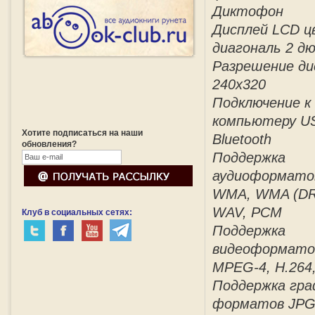
Диктофон
Дисплей LCD ц
диагональ 2 д
Разрешение ди
240x320
Подключение к
компьютеру US
Хотите подписаться на наши
Bluetooth
обновления?
Поддержка
аудиоформато
WMA, WMA (DR
WAV, PCM
Клуб в социальных сетях:
Поддержка
видеоформато
MPEG-4, H.264
Поддержка гра
форматов JP