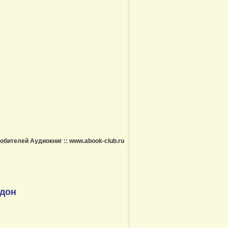
б Любителей Аудиокниг :: www.abook-club.ru
ддон