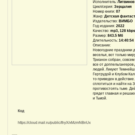
Исполнитель:
Литвинов
Цикл/серия:
Зерцалия
Номер книги:
07
Жанр:
Детская фантаст
Издательство:
ВИМБО
Год издания:
2022
Качество:
mp3, 128 kbps,
Размер:
843.5 Мб
Длительность:
14:40:54
Описание:
Новогодние праздники 
веселья, вот только ми
Трианон собран, совсем
все от доппельгангеров 
людей. Ликуют Темнейши
Гертрудой и Клубом Кал
то приведен в действие
сплотиться и найти на 
противостоять тьме. Де
грядет главная и решаю
и Тьмой.
Код
https://cloud.mail.ru/public/thyX/xMzmNBnUx
......