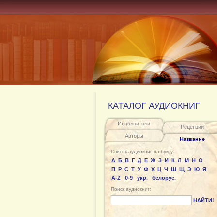
КАТАЛОГ АУДИОКНИГ
Исполнители
Рецензии
Авторы
Название
Список аудиокниг на букву:
А
Б
В
Г
Д
Е
Ж
З
И
К
Л
М
Н
О
П
Р
С
Т
У
Ф
Х
Ц
Ч
Ш
Щ
Э
Ю
Я
A-Z
0-9
укр.
белорус.
Поиск аудиокниг:
НАЙТИ!