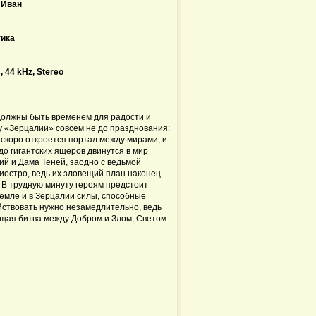
 Иван
ика
 44 kHz, Stereo
должны быть временем для радости и
ру «Зерцалии» совсем не до празднования:
 скоро откроется портал между мирами, и
до гигантских ящеров двинутся в мир
й и Дама Теней, заодно с ведьмой
иостро, ведь их зловещий план наконец-
. В трудную минуту героям предстоит
Земле и в Зерцалии силы, способные
йствовать нужно незамедлительно, ведь
щая битва между Добром и Злом, Светом