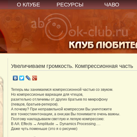
О КЛУБЕ
РЕСУРСЫ
ЧАВО
Увеличиваем громкость. Компрессионная часть
Теперь мы занимаемся компрессионной частью со звуком.
Но компрессионые вариации для чтецов,
разительно отличимы от других братьев по микрофону
(певцов, братьев-реперов).
А почему? При неправильной компрессии Вы уничтожите
все тонкостиинтонации, а они,как Вы понимаете очень важны.
Поэтому накладываем светлую и легкую компрессию:
В АА: Effects → Amplitude → Dynamics Processing….
Даже чуть поменьше (это я о рисунке)