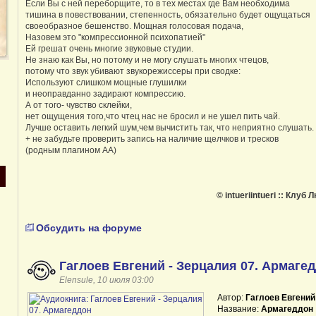
Если Вы с ней переборщите, то в тех местах где Вам необходима
тишина в повествовании, степенность, обязательно будет ощущаться
своеобразное бешенство. Мощная голосовая подача,
Назовем это "компрессионной психопатией"
Ей грешат очень многие звуковые студии.
Не знаю как Вы, но потому и не могу слушать многих чтецов,
потому что звук убивают звукорежиссеры при сводке:
Используют слишком мощные глушилки
и неоправданно задирают компрессию.
А от того- чувство склейки,
нет ощущения того,что чтец нас не бросил и не ушел пить чай.
Лучше оставить легкий шум,чем вычистить так, что неприятно слушать.
+ не забудьте проверить запись на наличие щелчков и тресков
(родным плагином AA)
© intueriintueri :: Клу
Обсудить на форуме
Гаглоев Евгений - Зерцалия 07. Армаге
Elensule, 10 июля 03:00
Автор:
Гаглоев Евгений
Название:
Армагеддон