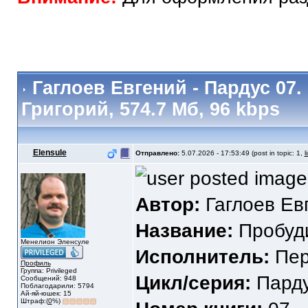
Гаглоев Евгений - Пардус 07
Григорий, 574.7 Мб, 96 kbps
Elensule
Отправлено:
5.07.2026 - 17:53:49 (post in topic: 1,
l
Автор:
Гаглоев Ев
Название:
Пробуд
Менелион Эленсуле
Исполнитель:
Пер
Профиль
Группа: Privileged
Цикл/серия:
Пард
Сообщений: 948
Поблагодарили: 5794
Ай-яй-юшек: 15
Штраф:(
0
%)