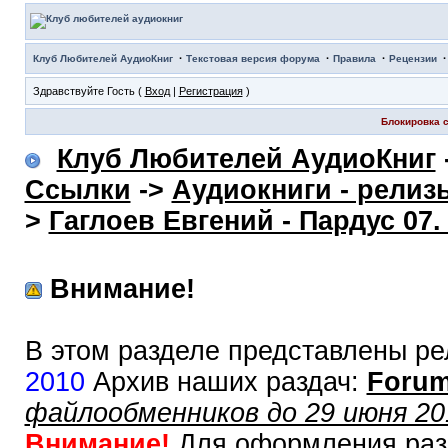
·
·
·
Клуб Любителей АудиоКниг
Текстовая версия форума
Правила
Рецензии
Здравствуйте Гость (
Вход
|
Регистрация
)
Блокировка с
Клуб Любителей АудиоКниг
Ссылки
->
Аудиокниги - релиз
>
Гаглоев Евгений - Пардус 07
Внимание!
В этом разделе представлены ре
2010
Архив наших раздач:
Forum
файлообменников до 29 июня 20
Внимание!
Для оформления раз