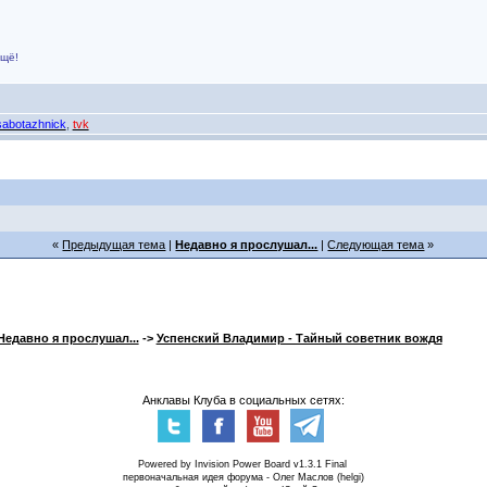
ещё!
sabotazhnick
,
tvk
«
Предыдущая тема
|
Недавно я прослушал...
|
Следующая тема
»
Недавно я прослушал...
->
Успенский Владимир - Тайный советник вождя
Анклавы Клуба в социальных сетях:
Powered by Invision Power Board v1.3.1 Final
первоначальная идея форума - Олег Маслов (helgi)