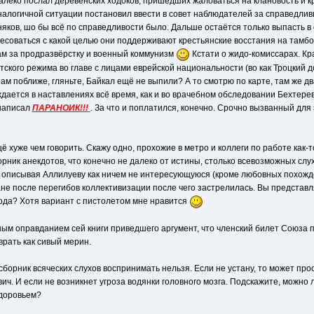
ь далеко послал деревенских ходоков, пришедших жаловаться на клановость и
в аналогичной ситуации постановил ввести в совет наблюдателей за справедли
едняков, шо бы всё по справедливости было. Дальше остаётся только выпасть 
ресоваться с какой целью они поддерживают крестьянские восстания на тамб
ам за продразвёрстку и военный коммунизм
Кстати о жидо-комиссарах. Кр
кого режима во главе с лицами еврейской национальности (во как Троцкий до
ам поближе, гляньте, Байкал ещё не выпили? А то смотрю по карте, там же дв
ждается в наставлениях всё время, как и во врачебном обследовании Бехтерев
написал
ПАРАНОИК!!!
. За что и поплатился, конечно. Срочно вызванный для 
ё хуже чем говорить. Скажу одно, прохожие в метро и коллеги по работе как-
рник анекдотов, что конечно не далеко от истины, столько всевозможных слу
р, описывая Аллилуеву как ничем не интересующуюся (кроме любовных похожде
ане после перегибов коллективизации после чего застрелилась. Вы представл
рода? Хотя вариант с пистолетом мне нравится
ым оправданием сей книги приведшего аргумент, что членский билет Союза п
рать как сивый мерин.
сборник всяческих слухов воспринимать нельзя. Если не устану, то может про
ч. И если не возникнет угроза водянки головного мозга. Подскажите, можно
здоровьем?