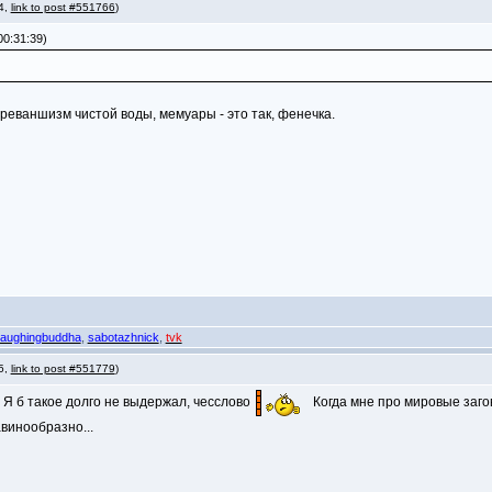
 4,
link to post #551766
)
00:31:39)
 реваншизм чистой воды, мемуары - это так, фенечка.
laughingbuddha
,
sabotazhnick
,
tvk
 5,
link to post #551779
)
. Я б такое долго не выдержал, чесслово
Когда мне про мировые загов
винообразно...