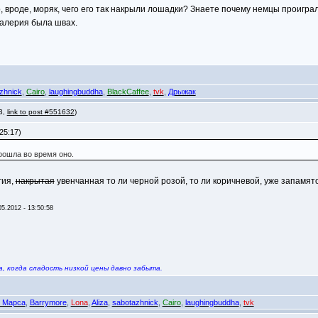
р, вроде, моряк, чего его так накрыли лошадки? Знаете почему немцы проигр
валерия была швах.
zhnick
,
Cairo
,
laughingbuddha
,
BlackCaffee
,
tvk
,
Дрыжак
 3,
link to post #551632
)
25:17)
рошла во время оно.
гия,
накрытая
увенчанная то ли черной розой, то ли коричневой, уже запамят
05.2012 - 13:50:58
, когда сладость низкой цены давно забыта.
с Марса
,
Barrymore
,
Lona
,
Aliza
,
sabotazhnick
,
Cairo
,
laughingbuddha
,
tvk