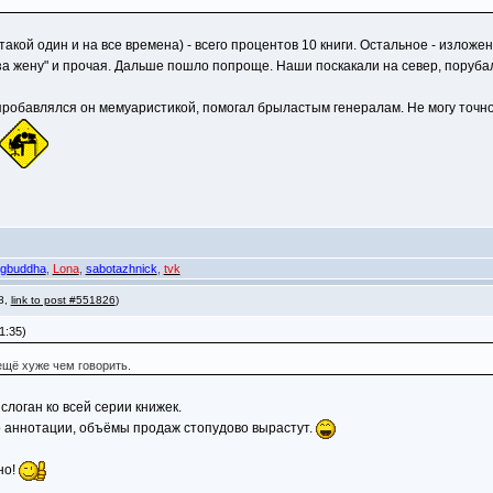
такой один и на все времена) - всего процентов 10 книги. Остальное - изложе
за жену" и прочая. Дальше пошло попроще. Наши поскакали на север, порубал
пробавлялся он мемуаристикой, помогал брыластым генералам. Не могу точно 
ngbuddha
,
Lona
,
sabotazhnick
,
tvk
 8,
link to post #551826
)
1:35)
ещё хуже чем говорить.
логан ко всей серии книжек.
сто аннотации, объёмы продаж стопудово вырастут.
но!