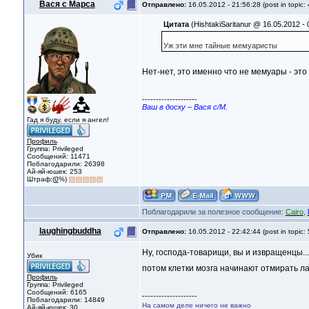
Вася с Марса
Отправлено:
16.05.2012 - 21:56:28 (post in topic:
Цитата
(HishtakiSaritanur @ 16.05.2012 - 
Уж эти мне тайные мемуаристы
Нет-нет, это именно что не мемуары - это
--------------------
Ваш в доску – Вася с/М.
Гад я буду, если я ангел!
Профиль
Группа: Privileged
Сообщений: 11471
Поблагодарили: 26398
Ай-яй-юшек: 253
Штраф:(
0
%)
Поблагодарили за полезное сообщение:
Cairo
,
laughingbuddha
Отправлено:
16.05.2012 - 22:42:44 (post in topic:
Ну, господа-товарищи, вы и извращенцы..
Убик
потом клетки мозга начинают отмирать ла
Профиль
Группа: Privileged
Сообщений: 6165
--------------------
Поблагодарили: 14849
На самом деле ничего не важно
Ай-яй-юшек: 30