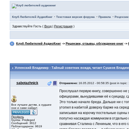
·
·
·
Клуб Любителей АудиоКниг
Текстовая версия форума
Правила
Рецензии
Здравствуйте Гость (
Вход
|
Регистрация
)
Клуб Любителей АудиоКниг
->
Рецензии, отзывы, обсуждение книг
->
Успенский Владимир - Тайный советник вождя
, читает Сушков Влади
sabotazhnick
Отправлено:
16.05.2012 - 00:58:35 (post in topic:
Прослушал первую книгу, совершенно не 
офицерами, вынудившими её к суициду, сд
Это только начало бреда. Дальше ни с то
Все лучшее детям, а худшее
утопил в набитой доверху барже на серед
они и сами найдут.
записывая на корочку постельные сцены п
Профиль
попутно насаждая коммунизм в отдельно 
Группа: Privileged
Сообщений: 3612
сравнивая Сталина с Лениным, что в его г
Поблагодарили: 9619