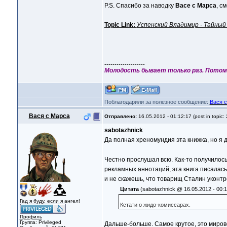
P.S. Спасибо за наводку
Васе с Марса
, с
Topic Link:
Успенский Владимир - Тайный
--------------------
Молодость бывает только раз. Потом
Поблагодарили за полезное сообщение:
Вася 
Вася с Марса
Отправлено:
16.05.2012 - 01:12:17 (post in topic:
sabotazhnick
Да полная хреномундия эта книжка, но я
Честно прослушал всю. Как-то получилось
рекламных аннотаций, эта книга писалась
и не скажешь, что товарищ Сталин уконтро
Цитата
(sabotazhnick @ 16.05.2012 - 00:1
Гад я буду, если я ангел!
Кстати о жидо-комиссарах.
Профиль
Группа: Privileged
Дальше-больше. Самое крутое, это мирово