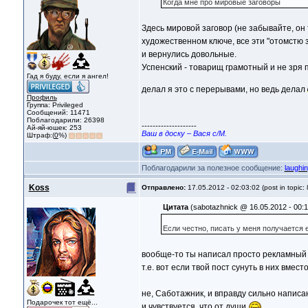
Когда мне про мировые заговоры
Здесь мировой заговор (не забывайте, он 
художественном ключе, все эти "отомстю 
и вернулись довольные.
Успенский - товарищ грамотный и не зря 
Гад я буду, если я ангел!
делал я это с перерывами, но ведь делал
Профиль
Группа: Privileged
Сообщений: 11471
Поблагодарили: 26398
--------------------
Ай-яй-юшек: 253
Ваш в доску – Вася с/М.
Штраф:(
0
%)
Поблагодарили за полезное сообщение:
laughi
Koss
Отправлено:
17.05.2012 - 02:03:02 (post in topic:
Цитата
(sabotazhnick @ 16.05.2012 - 00:1
Если честно, писать у меня получается 
вообще-то ты написал просто рекламный с
т.е. вот если твой пост сунуть в них вме
не, Саботажник, и вправду сильно написа
Подарочек тот ещё...
и чувствуется, что от души