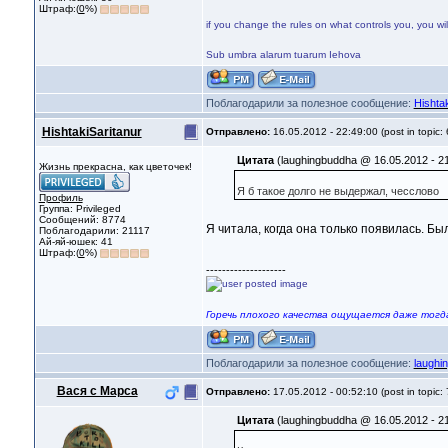
Штраф:(
0
%)
if you change the rules on what controls you, you wi
Sub umbra alarum tuarum Iehova
Поблагодарили за полезное сообщение:
Hishtak
HishtakiSaritanur
Отправлено:
16.05.2012 - 22:49:00 (post in topic:
Цитата
(laughingbuddha @ 16.05.2012 - 21
Жизнь прекрасна, как цветочек!
Я б такое долго не выдержал, чесслово
Профиль
Группа: Privileged
Сообщений: 8774
Я читала, когда она только появилась. Б
Поблагодарили: 21117
Ай-яй-юшек: 41
Штраф:(
0
%)
--------------------
Горечь плохого качества ощущается даже тогда
Поблагодарили за полезное сообщение:
laughi
Вася с Марса
Отправлено:
17.05.2012 - 00:52:10 (post in topic:
Цитата
(laughingbuddha @ 16.05.2012 - 21