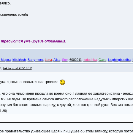
меялсо.
 советник вождя
 требуются уже другие оправдания.
с Марса
,
kibalthish
,
Barrymore
,
Lona
,
Aliza
,
Ster
,
6002011
,
Iudushka
,
Cairo
,
laughingbuddha
,
 2,
link to post #551631
)
 думал, вам понравится настроение
, что она мимо меня прошла во время оно. Главная ее характеристика - реак
 в 90-е годы. Во времена самого низкого расположение надутых имперских ще
пупил бог знает сколько народу, с другой, хочется крепкой руки. Весьма пока
1:35)
е правительство убивающее царя и пишущее об этом записку, которую потом 