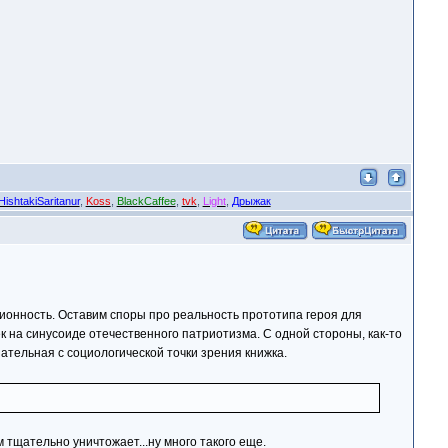
HishtakiSaritanur
,
Koss
,
BlackCaffee
,
tvk
,
Light
,
Дрыжак
ционность. Оставим споры про реальность прототипа героя для
к на синусоиде отечественного патриотизма. С одной стороны, как-то
зательная с социологической точки зрения книжка.
тщательно уничтожает...ну много такого еще.