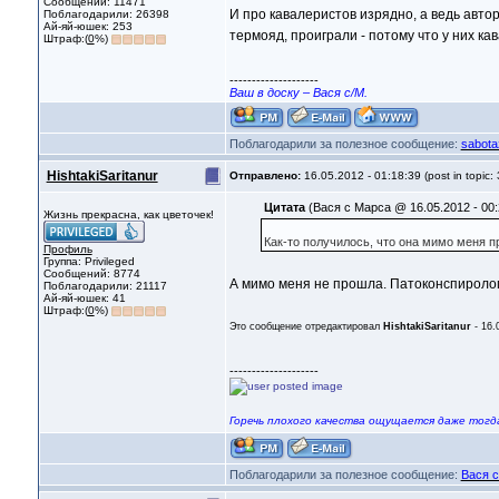
Сообщений: 11471
И про кавалеристов изрядно, а ведь авто
Поблагодарили: 26398
Ай-яй-юшек: 253
термояд, проиграли - потому что у них ка
Штраф:(
0
%)
--------------------
Ваш в доску – Вася с/М.
Поблагодарили за полезное сообщение:
sabota
HishtakiSaritanur
Отправлено:
16.05.2012 - 01:18:39 (post in topic:
Цитата
(Вася с Марса @ 16.05.2012 - 00:
Жизнь прекрасна, как цветочек!
Как-то получилось, что она мимо меня п
Профиль
Группа: Privileged
Сообщений: 8774
А мимо меня не прошла. Патоконспироло
Поблагодарили: 21117
Ай-яй-юшек: 41
Штраф:(
0
%)
Это сообщение отредактировал
HishtakiSaritanur
- 16.
--------------------
Горечь плохого качества ощущается даже тогда
Поблагодарили за полезное сообщение:
Вася 