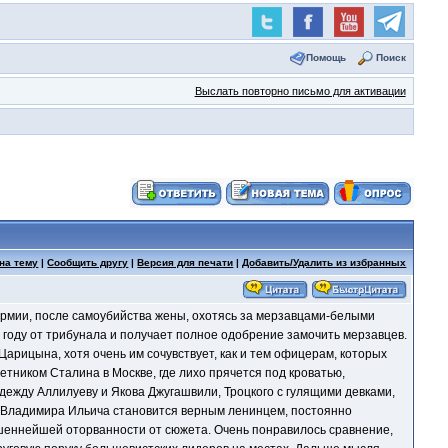
Помощь
Поиск
Выслать повторно письмо для активации
на тему
|
Сообщить другу
|
Версия для печати
|
Добавить/Удалить из избранных
армии, после самоубийства жены, охотясь за мерзавцами-белыми
6 году от трибунала и получает полное одобрение замочить мерзавцев.
Царицына, хотя очень им сочувствует, как и тем офицерам, которых
етником Сталина в Москве, где лихо прячется под кроватью,
адежду Аллилуеву и Якова Джугашвили, Троцкого с гулящими девками,
и Владимира Ильича становится верным ленинцем, постоянно
овершеннейшей оторванности от сюжета. Очень понравилось сравнение,