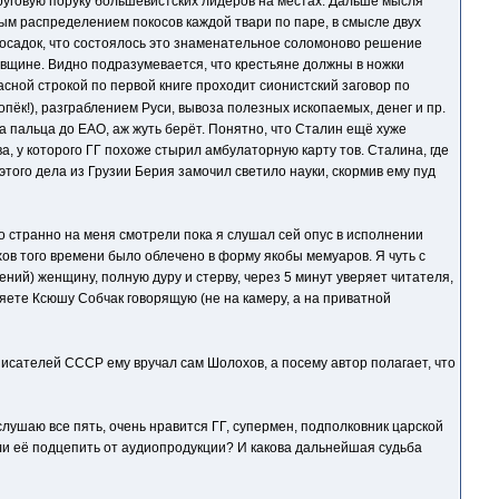
 круговую поруку большевистских лидеров на местах. Дальше мысля
вым распределением покосов каждой твари по паре, в смысле двух
в осадок, что состоялось это знаменательное соломоново решение
овщине. Видно подразумевается, что крестьяне должны в ножки
асной строкой по первой книге проходит сионистский заговор по
пёк!), разграблением Руси, вывоза полезных ископаемых, денег и пр.
а пальца до ЕАО, аж жуть берёт. Понятно, что Сталин ещё хуже
а, у которого ГГ похоже стырил амбулаторную карту тов. Сталина, где
этого дела из Грузии Берия замочил светило науки, скормив ему пуд
то странно на меня смотрели пока я слушал сей опус в исполнении
хов того времени было облечено в форму якобы мемуаров. Я чуть с
ний) женщину, полную дуру и стерву, через 5 минут уверяет читателя,
яете Ксюшу Собчак говорящую (не на камеру, а на приватной
исателей СССР ему вручал сам Шолохов, а посему автор полагает, что
слушаю все пять, очень нравится ГГ, супермен, подполковник царской
 ли её подцепить от аудиопродукции? И какова дальнейшая судьба