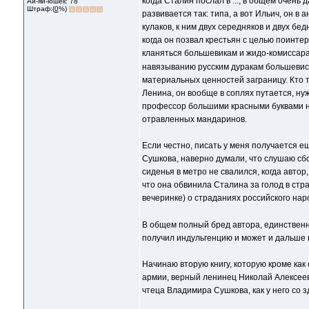
когда Сталин послал в ..., в общем очен
Ай-яй-юшек: 78
Штраф:(
0
%)
развивается так: типа, а вот Ильич, он 
кулаков, к ним двух середняков и двух б
когда он позвал крестьян с целью поинте
кланяться большевикам и жидо-комиссар
навязыванию русским дуракам большевистс
материальных ценностей заграницу. Кто т
Ленина, он вообще в соплях путается, ну
профессор большими красными буквами 
отравленных мандаринов.
Если честно, писать у меня получается ещ
Сушкова, наверно думали, что слушаю сбо
сиденья в метро не свалился, когда авто
что она обвинила Сталина за голод в стр
вечеринке) о страданиях российского на
В общем полный бред автора, единственн
получил индульгенцию и может и дальше в
Начинаю вторую книгу, которую кроме как 
армии, верный ленинец Николай Алексееви
чтеца Владимира Сушкова, как у него со 