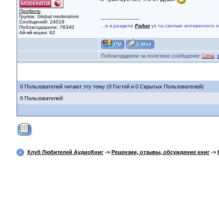
Профиль
Группа: Global moderators
--------------------
Сообщений: 24019
...а в разделе
Радио
ух ты сколько интересного 
Поблагодарили: 78340
Ай-яй-юшек: 62
Поблагодарили за полезное сообщение:
Lona
,
0 Пользователей читают эту тему (0 Гостей и 0 Скрытых Пользователей)
0 Пользователей:
Клуб Любителей АудиоКниг
->
Рецензии, отзывы, обсуждение книг
->