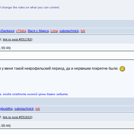
ll change the rules on what you can control.
iSaritanur
,
vTinka
,
Вася с Марса
,
Lona
,
sabotazhnick
,
tvk
 6,
link to post #551783
)
:55:44)
ыл у меня такой некрофильский период, да и нервишки покрепче были.
, когда сладость низкой цены давно забыта.
ngbuddha
,
sabotazhnick
,
tvk
 7,
link to post #551810
)
:55:44)