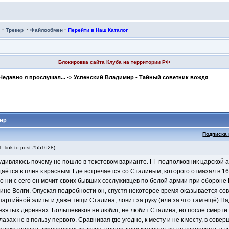
·
·
·
Трекер
Файлообмен
Перейти в Наш Каталог
Блокировка сайта Клуба на территории РФ
Недавно я прослушал...
->
Успенский Владимир - Тайный советник вождя
мир
Подписка 
 1,
link to post #551628
)
удивляюсь почему не пошло в текстовом варианте. ГГ подполковник царской 
аётся в плен к красным. Где встречается со Сталиным, которого отмазал в 1
го ни с сего он мочит своих бывших сослуживцев по белой армии при обороне 
ине Волги. Опуская подробности он, спустя некоторое время оказывается сов
артийной элиты и даже тёщи Сталина, ловит за руку (или за что там ещё) Н
взятых деревнях. Большевиков не любит, не любит Сталина, но после смерт
лазах не в пользу первого. Сравнивая где угодно, к месту и не к месту, в с