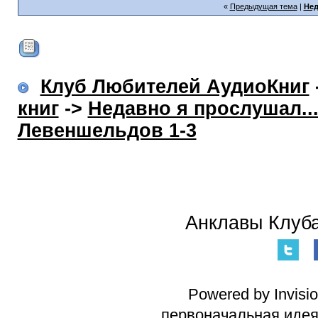
«
Предыдущая тема
|
Нед
Клуб Любителей АудиоКниг
книг
->
Недавно я прослушал..
Левеншельдов 1-3
Анклавы Клуба
Powered by Invisi
первоначальная идея 