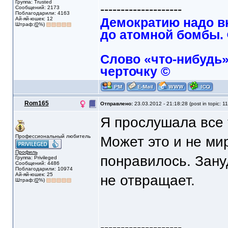
Группа: Trusted
--------------------
Сообщений: 2173
Поблагодарили: 4163
Ай-яй-юшек: 12
Демократию надо в
Штраф:(
0
%)
до атомной бомбы.
Слово «что-нибудь»
черточку ©
Rom165
Отправлено:
23.03.2012 - 21:18:28 (post in topic: 1
Я прослушала все 
Профессиональный любитель
Может это и не ми
Профиль
понравилось. Зану
Группа: Privileged
Сообщений: 4486
Поблагодарили: 10974
Ай-яй-юшек: 25
не отвращает.
Штраф:(
0
%)
--------------------