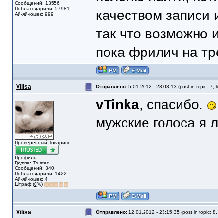
Сообщений: 13556
Поблагодарили: 57981
качеством записи
Ай-яй-юшек: 999
так что возможно 
пока фрилич на тр
Vilisa
Отправлено:
5.01.2012 - 23:03:13 (post in topic: 7,
l
vTinka
, спасибо.
мужские голоса я 
Проверенный Товарищ
Профиль
Группа: Trusted
Сообщений: 340
Поблагодарили: 1422
Ай-яй-юшек: 4
Штраф:(
0
%)
Vilisa
Отправлено:
12.01.2012 - 23:15:35 (post in topic: 8