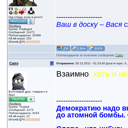
--------------------
Гад я буду, если я ангел!
Ваш в доску – Вася с
Профиль
Группа: Privileged
Сообщений: 11471
Поблагодарили: 26398
Ай-яй-юшек: 253
Штраф:(
0
%)
Поблагодарили за полезное сообщение:
Cairo
Cairo
Отправлено:
30.12.2011 - 01:23:40 (post in topic: 4,
Взаимно
, хоть и н
Болтливый друг, товарисч и
брат
--------------------
Профиль
Демократию надо в
Группа: Trusted
Сообщений: 2173
до атомной бомбы.
Поблагодарили: 4163
Ай-яй-юшек: 12
Штраф:(
0
%)