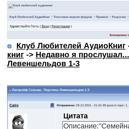
·
·
·
Клуб Любителей АудиоКниг
Текстовая версия форума
Правила
Рецензии
Здравствуйте Гость (
Вход
|
Регистрация
)
Блокировка с
Клуб Любителей АудиоКниг
книг
->
Недавно я прослушал..
Левеншельдов 1-3
Лагерлёф Сельма - Перстень Левеншельдов 1-3
Cairo
Отправлено:
29.12.2011 - 21:41:38 (post in topic: 1,
Цитата
Описание:"Семейна