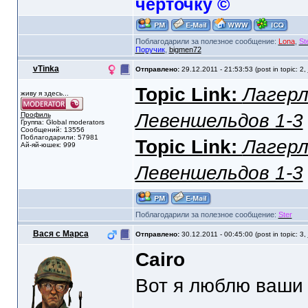
черточку ©
Поблагодарили за полезное сообщение:
Lona
,
St
Поручик
,
bigmen72
vTinka
Отправлено:
29.12.2011 - 21:53:53 (post in topic: 2,
Topic Link:
Лагерл
живу я здесь...
Левеншельдов 1-3
Профиль
Группа: Global moderators
Сообщений: 13556
Поблагодарили: 57981
Topic Link:
Лагерл
Ай-яй-юшек: 999
Левеншельдов 1-3
Поблагодарили за полезное сообщение:
Ster
Вася с Марса
Отправлено:
30.12.2011 - 00:45:00 (post in topic: 3,
Cairo
Вот я люблю ваши