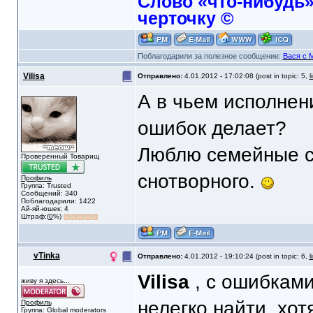
Слово «что-нибудь»
черточку ©
Поблагодарили за полезное сообщение:
Вася с 
Vilisa
Отправлено:
4.01.2012 - 17:02:08 (post in topic: 5,
l
А в чьем исполнен
ошибок делает?
Люблю семейные са
Проверенный Товарищ
снотворного.
Профиль
Группа: Trusted
Сообщений: 340
Поблагодарили: 1422
Ай-яй-юшек: 4
Штраф:(
0
%)
vTinka
Отправлено:
4.01.2012 - 19:10:24 (post in topic: 6,
l
Vilisa
, с ошибками
живу я здесь...
нелегко найти, хо
Профиль
Группа: Global moderators