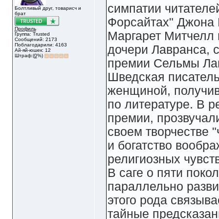
симпатии читателей
Болтливый друг, товарисч и
брат
Форсайтах" Джона 
Профиль
Маргарет Митчелл 
Группа: Trusted
Сообщений: 2173
Поблагодарили: 4163
дочери Лавранса, 
Ай-яй-юшек: 12
Штраф:(
0
%)
премии Сельмы Ла
Шведская писатель
женщиной, получив
по литературе. В р
премии, прозвучали
своем творчестве "
и богатство вообра
религиозных чувств
В саге о пяти пок
параллельно разви
этого рода связыва
тайные предсказан