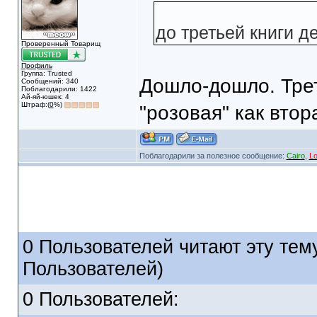
до третьей книги д
Проверенный Товарищ
Профиль
Группа: Trusted
Дошло-дошло. Трет
Сообщений: 340
Поблагодарили: 1422
Ай-яй-юшек: 4
Штраф:(
0
%)
"розовая" как втор
Поблагодарили за полезное сообщение:
Cairo
,
L
0 Пользователей читают эту тему
Пользователей)
0 Пользователей: