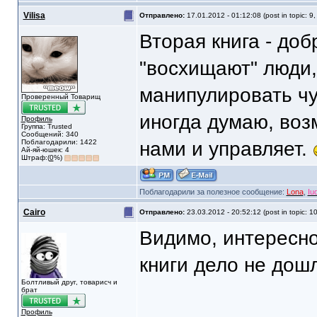
Vilisa
Отправлено:
17.01.2012 - 01:12:08 (post in topic: 9
Вторая книга - до
"восхищают" люди,
манипулировать чу
Проверенный Товарищ
иногда думаю, воз
Профиль
Группа: Trusted
Сообщений: 340
Поблагодарили: 1422
нами и управляет.
Ай-яй-юшек: 4
Штраф:(
0
%)
Поблагодарили за полезное сообщение:
Lona
,
Iu
Cairo
Отправлено:
23.03.2012 - 20:52:12 (post in topic: 1
Видимо, интересно
книги дело не дош
Болтливый друг, товарисч и
брат
Профиль