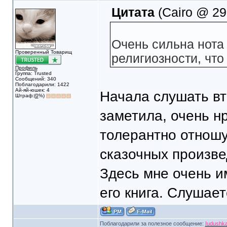
Цитата
(Cairo @ 29.
Очень сильна нота
Проверенный Товарищ
религиозности, что
Профиль
Группа: Trusted
Сообщений: 340
Поблагодарили: 1422
Ай-яй-юшек: 4
Начала слушать вт
Штраф:(
0
%)
заметила, очень н
толерантно отношу
сказочных произве
Здесь мне очень им
его книга. Слушает
Поблагодарили за полезное сообщение:
Iudushk