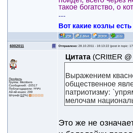
такое богатство, о ко
---
Вот какие козлы есть
6002011
Отправлено:
28.10.2011 - 16:13:22 (post in topic: 1
Цитата
(CRIttER @ 
Выражением квасно
Профиль
общественное явле
Группа: Members
Сообщений: -20517
Поблагодарили: ٢٢٧٩١
патриотизму: `упр
Ай-яй-юшек: 299
Штраф:(
10
%)
мелочам националь
Это же не означает