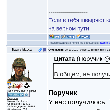
--------------------
Если в тебя швыряют к
на верном пути.
Поблагодарили за полезное сообщение:
Вася с 
Вася с Марса
Отправлено:
28.10.2011 - 00:38:12 (post in topic: 1
Цитата
(Поручик @ 
В общем, не получ
Поручик
Гад я буду, если я ангел!
Профиль
У вас получилось.
Группа: Privileged
Сообщений: 11471
Поблагодарили: 26398
Ай-яй-юшек: 253