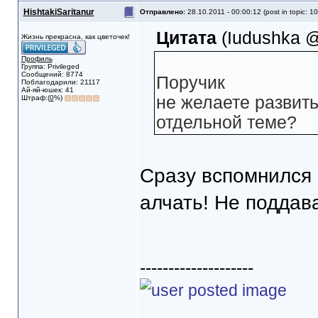
HishtakiSaritanur
Отправлено:
28.10.2011 - 00:00:12 (post in topic: 1
Цитата
(Iudushka @
Жизнь прекрасна, как цветочек!
Профиль
Группа: Privileged
Сообщений: 8774
Поручик
Поблагодарили: 21117
Ай-яй-юшек: 41
не желаете развить
Штраф:(
0
%)
отдельной теме?
Сразу вспомнился 
алчать! Не поддав
--------------------