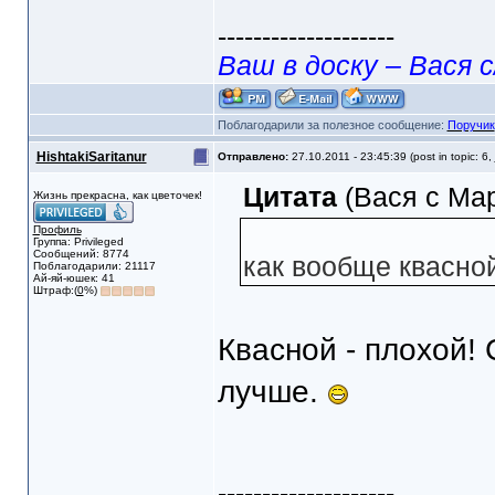
--------------------
Ваш в доску – Вася с
Поблагодарили за полезное сообщение:
Поручик
HishtakiSaritanur
Отправлено:
27.10.2011 - 23:45:39 (post in topic: 6,
Цитата
(Вася с Мар
Жизнь прекрасна, как цветочек!
Профиль
Группа: Privileged
Сообщений: 8774
как вообще квасно
Поблагодарили: 21117
Ай-яй-юшек: 41
Штраф:(
0
%)
Квасной - плохой! 
лучше.
--------------------