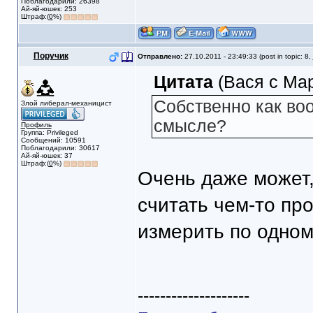
Поблагодарили: 26398
Ай-яй-юшек: 253
Штраф:(
0
%)
Поручик
Отправлено:
27.10.2011 - 23:49:33 (post in topic: 8,
Цитата
(Вася с Мар
Собственно как во
Злой либерал-механицист
смысле?
Профиль
Группа: Privileged
Сообщений: 10591
Поблагодарили: 30617
Ай-яй-юшек: 37
Штраф:(
0
%)
Очень даже может,
считать чем-то пр
измерить по одном
--------------------