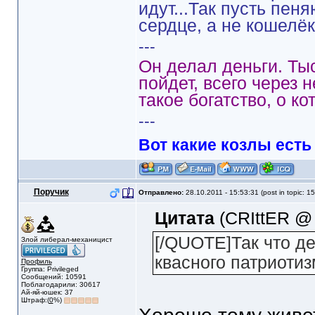
идут...Так пусть пен
сердце, а не кошелёк
---
Он делал деньги. Ты
пойдет, всего через 
такое богатство, о ко
---
Вот какие козлы есть
Поручик
Отправлено:
28.10.2011 - 15:53:31 (post in topic: 1
Цитата
(CRIttER @ 
[/QUOTE]Так что д
Злой либерал-механицист
квасного патриоти
Профиль
Группа: Privileged
Сообщений: 10591
Поблагодарили: 30617
Ай-яй-юшек: 37
Штраф:(
0
%)