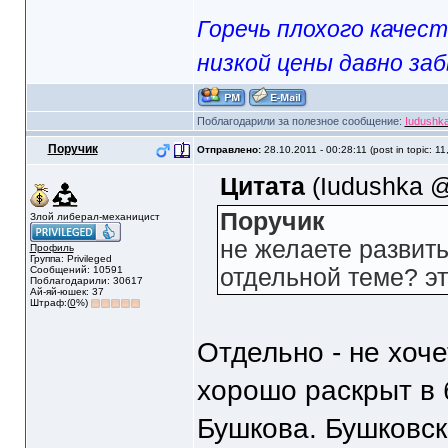
Горечь плохого качес
низкой цены давно за
Поблагодарили за полезное сообщение:
Iudushk
Поручик
Отправлено:
28.10.2011 - 00:28:11 (post in topic: 11
Цитата
(Iudushka @
Поручик
Злой либерал-механицист
не желаете развить
Профиль
Группа: Privileged
Сообщений: 10591
отдельной теме? э
Поблагодарили: 30617
Ай-яй-юшек: 37
Штраф:(
0
%)
Отдельно - не хоче
хорошо раскрыт в 
Бушкова. Бушковск