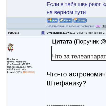
Если в тебя швыряют к
на верном пути.
Поблагодарили за полезное сообщение:
Ster
,
600
6002011
Отправлено:
27.10.2011 - 14:08:49 (post in topic: 2,
Цитата
(Поручик @ 
Что за телеаппара
Профиль
Группа: Members
Сообщений: -20517
Поблагодарили: ٢٢٧٩١
Ай-яй-юшек: 299
Что-то астрономич
Штраф:(
10
%)
Штефанику?
--------------------