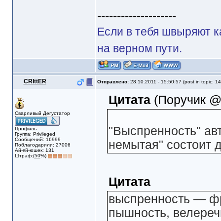
--------------------
Если в тебя швыряют к
на верном пути.
CRIttER
Отправлено:
28.10.2011 - 15:50:57 (post in topic: 1
Цитата
(Поручик @ 
Сварливый Дегустатор
"Выспренность" авт
Профиль
Группа: Privileged
Сообщений: 16999
немытая" состоит 
Поблагодарили: 27006
Ай-яй-юшек: 131
Штраф:(
50
%)
Цитата
выспренность — фра
пышность, велеречи