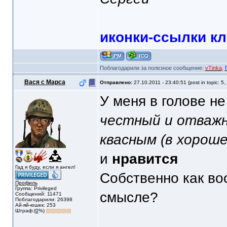
иконки-ссылки к
Поблагодарили за полезное сообщение:
vTinka
,
Вася с Марса
Отправлено:
27.10.2011 - 23:40:51 (post in topic: 5,
У меня в голове н
честный и отважн
квасным (в хорош
и
нравится
Гад я буду, если я ангел!
Собственно как во
Профиль
Группа: Privileged
смысле?
Сообщений: 11471
Поблагодарили: 26398
Ай-яй-юшек: 253
Штраф:(
0
%)