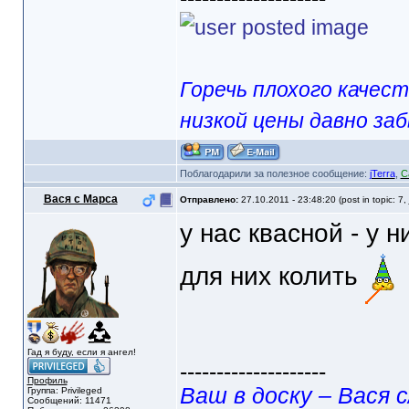
Горечь плохого качес
низкой цены давно за
Поблагодарили за полезное сообщение:
jTerra
,
C
Вася с Марса
Отправлено:
27.10.2011 - 23:48:20 (post in topic: 7,
у нас квасной - у 
для них колить
Гад я буду, если я ангел!
--------------------
Профиль
Ваш в доску – Вася с
Группа: Privileged
Сообщений: 11471