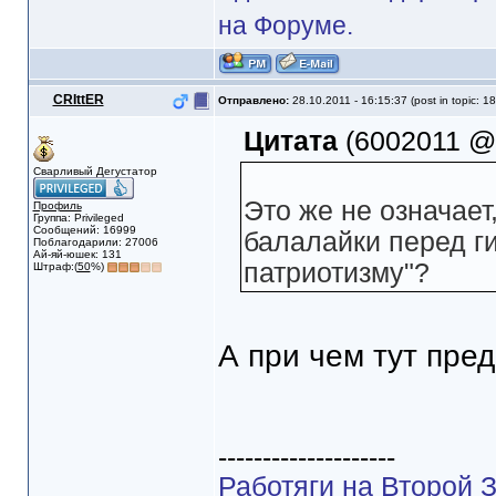
на Форуме.
CRIttER
Отправлено:
28.10.2011 - 16:15:37 (post in topic: 1
Цитата
(6002011 @ 
Сварливый Дегустатор
Это же не означает
Профиль
Группа: Privileged
Сообщений: 16999
балалайки перед г
Поблагодарили: 27006
Ай-яй-юшек: 131
патриотизму"?
Штраф:(
50
%)
А при чем тут пре
--------------------
Работяги на Второй З