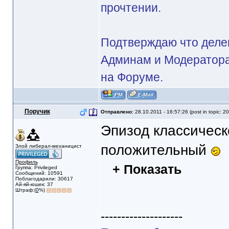
прочтении.
Подтверждаю что делег
Админам и Модератора
на Форуме.
Поручик
Отправлено:
28.10.2011 - 16:57:26 (post in topic: 2
Эпизод классическ
положительный
Злой либерал-механицист
Профиль
+ Показать
Группа: Privileged
Сообщений: 10591
Поблагодарили: 30617
Ай-яй-юшек: 37
Штраф:(
0
%)
--------------------