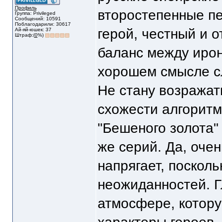
Профиль
второстепенные пе
Группа: Privileged
Сообщений: 10591
Поблагодарили: 30617
герой, честный и 
Ай-яй-юшек: 37
Штраф:(
0
%)
баланс между ирон
хорошем смысле с
Не стану возражать
схожести алгоритм
"Бешеного золота"
же серий. Да, очен
напрягает, поскол
неожиданностей. Г
атмосфере, котору