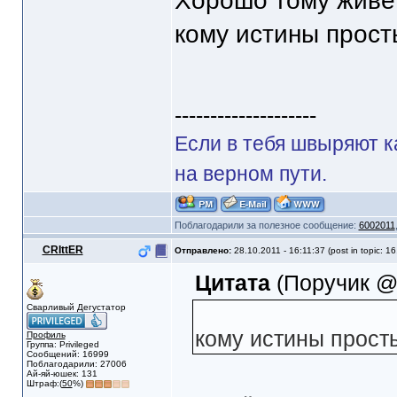
Хорошо тому живе
кому истины прос
--------------------
Если в тебя швыряют к
на верном пути.
Поблагодарили за полезное сообщение:
6002011
CRIttER
Отправлено:
28.10.2011 - 16:11:37 (post in topic: 16
Цитата
(Поручик @ 
Сварливый Дегустатор
кому истины прост
Профиль
Группа: Privileged
Сообщений: 16999
Поблагодарили: 27006
Ай-яй-юшек: 131
Штраф:(
50
%)