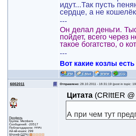
идут...Так пусть пен
сердце, а не кошелёк
---
Он делал деньги. Ты
пойдет, всего через 
такое богатство, о ко
---
Вот какие козлы есть
6002011
Отправлено:
28.10.2011 - 16:31:19 (post in topic: 1
Цитата
(CRIttER @ 
А при чем тут пре
Профиль
Группа: Members
Сообщений: -20517
Поблагодарили: ٢٢٧٩١
Ай-яй-юшек: 299
Штраф:(
10
%)