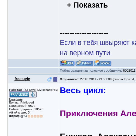
+ Показать
--------------------
Если в тебя швыряют к
на верном пути.
Поблагодарили за полезное сообщение:
6002011
freestyle
Отправлено:
27.10.2011 - 21:21:00 (post in topic: 4,
Весь цикл:
Работал над клубным каталогом
Профиль
Группа: Privileged
Сообщений: 5578
Поблагодарили: 10526
Приключения Але
Ай-яй-юшек: 5
Штраф:(
0
%)