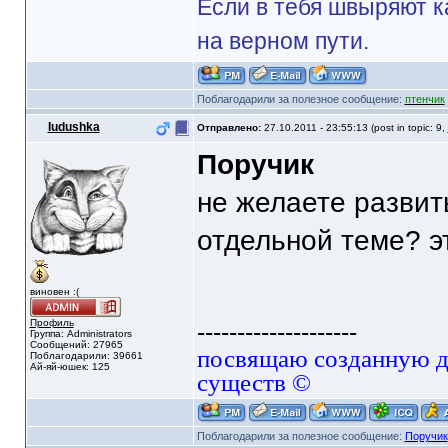
Если в тебя швыряют к
на верном пути.
Поблагодарили за полезное сообщение:
птенчик
Iudushka
Отправлено:
27.10.2011 - 23:55:13 (post in topic: 9,
Поручик
не желаете развит
отдельной теме? 
виновен :(
Профиль
--------------------
Группа: Administrators
Сообщений: 27965
посвящаю созданную да
Поблагодарили: 39661
Ай-яй-юшек: 125
существ ©
Поблагодарили за полезное сообщение:
Поручик