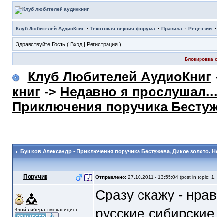
·
·
·
Клуб Любителей АудиоКниг
Текстовая версия форума
Правила
Рецензии
Здравствуйте Гость (
Вход
|
Регистрация
)
Блокировка с
Клуб Любителей АудиоКниг
книг
->
Недавно я прослушал..
Приключения поручика Бесту
Бушков Александр - Приключения поручика Бестужева
, Дикое золото. 
Поручик
Отправлено:
27.10.2011 - 13:55:04 (post in topic: 1,
Сразу скажу - нрав
русские сибирские
Злой либерал-механицист