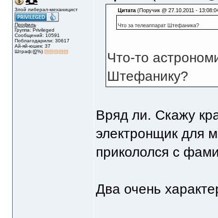
Злой либерал-механицист
Цитата
(Поручик @ 27.10.2011 - 13:08:0
Профиль
Что за телеаппарат Штефаника?
Группа: Privileged
Сообщений: 10591
Поблагодарили: 30617
Ай-яй-юшек: 37
Штраф:(
0
%)
Что-то астроном
Штефанику?
Вряд ли. Скажу кр
электронщик для м
прикололся с фами
Два очень характ