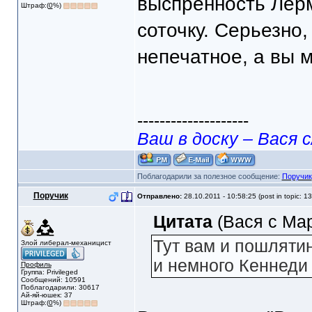
выспренность Лерм
Штраф:(
0
%)
соточку. Серьезно,
непечатное, а вы 
--------------------
Ваш в доску – Вася с
Поблагодарили за полезное сообщение:
Поручик
Поручик
Отправлено:
28.10.2011 - 10:58:25 (post in topic: 1
Цитата
(Вася с Мар
Тут вам и пошляти
Злой либерал-механицист
и немного Кеннеди 
Профиль
Группа: Privileged
Сообщений: 10591
Поблагодарили: 30617
Ай-яй-юшек: 37
Штраф:(
0
%)