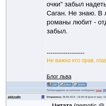
очки" забыл надет
Саган. Не знаю. В
романы любит - от
забыл.
--------------------
Не важно кто прав, глав
Блог льва
Поблагодарили за полезное сообщение:
Lona
,
П
alekzudin
Отправлено:
28.08.2013 - 19:26:18 (post in topic: 1
Цитата
(gemotic @ 6