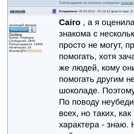
Поблагодарили за полезное сообщение:
птенчик
alenenok
Отправлено:
30.03.2012 - 07:14:12 (post in topic: 8
Cairo
, а я оценила
читающий призрак
знакома с несколь
Профиль
Группа: Privileged
Сообщений: 4858
просто не могут, п
Поблагодарили: 14909
Ай-яй-юшек: 19
Штраф:(
0
%)
помогать, хотя зач
же людей, кому они
помогать другим не
шоколаде. Поэтому
По поводу неубеди
всех, но таких, ка
характера - знаю. 