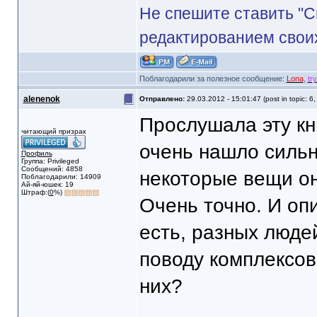
Не спешите ставить "С
редактированием своих 
Поблагодарили за полезное сообщение:
Lona
,
tr
alenenok
Отправлено:
29.03.2012 - 15:01:47 (post in topic: 6
Прослушала эту кн
читающий призрак
очень нашло сильн
Профиль
Группа: Privileged
Сообщений: 4858
некоторые вещи он
Поблагодарили: 14909
Ай-яй-юшек: 19
Штраф:(
0
%)
Очень точно. И оп
есть, разных люде
поводу комплексов
них?