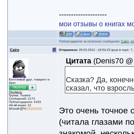
--------------------
мои отзывы о книгах м
Поблагодарили за полезное сообщение:
Cairo
,
пт
Cairo
Отправлено:
29.03.2012 - 19:54:23 (post in topic: 7
Цитата
(Denis70 @ 
Сказка? Да, конечн
Болтливый друг, товарисч и
брат
сказал, что взросл
Профиль
Группа: Trusted
Сообщений: 2173
Поблагодарили: 4163
Ай-яй-юшек: 12
Это очень точное о
Штраф:(
0
%)
(читала глазами п
знакомой, несколь