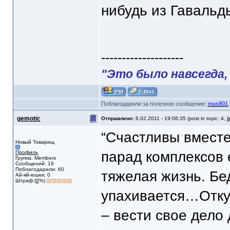
нибудь из Гавальд
--------------------
"Это было навсегда, 
Поблагодарили за полезное сообщение:
mus801
gemotic
Отправлено:
6.02.2011 - 19:06:35 (post in topic: 4,
l
“Счастливы вместе
Новый Товарищ
парад комплексов е
Профиль
Группа: Members
Сообщений: 16
Поблагодарили: 60
тяжелая жизнь. Бе
Ай-яй-юшек: 0
Штраф:(
0
%)
упахивается…Откуд
– вести свое дело