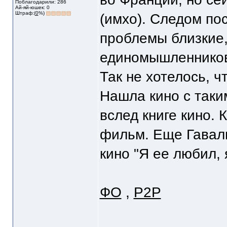
Поблагодарили: 286
Ай-яй-юшек: 0
Штраф:(
0
%)
(имхо). Следом по
проблемы близкие,
единомышленников
Так не хотелось, ч
Нашла кино с таки
вслед книге кино. 
фильм. Еще Гаваль
кино "Я ее любил, 
ФО
,
Р2Р