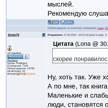
мыслей.
Рекомендую слушат
Поблагодарили за полезное сообщение:
Lona
,
St
Denis70
Отправлено:
17.02.2011 - 23:21:44 (post in topic: 5,
Цитата
(Lona @ 30.
заглядываю...
скорее понравилось
Профиль
Группа: Privileged
Сообщений: 7345
Поблагодарили: 18789
Ай-яй-юшек: 20
Штраф:(
10
%)
Ну, хоть так. Уже 
А по мне, так книг
Маленькие и слаб
люди, становятся 