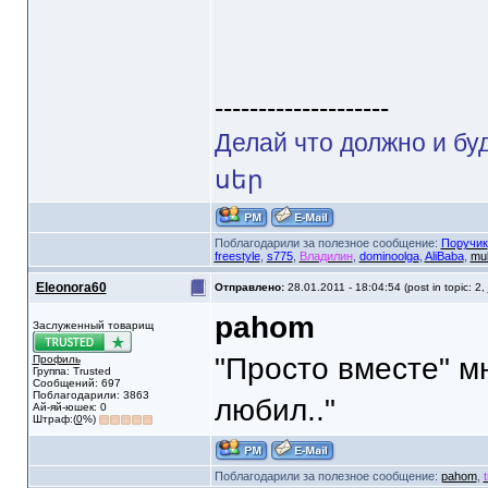
--------------------
Делай что должно и 
սեր
Поблагодарили за полезное сообщение:
Поручик
freestyle
,
s775
,
Владилин
,
dominoolga
,
AliBaba
,
mul
Eleonora60
Отправлено:
28.01.2011 - 18:04:54 (post in topic: 2,
pahom
Заслуженный товарищ
"Просто вместе" м
Профиль
Группа: Trusted
Сообщений: 697
Поблагодарили: 3863
любил.."
Ай-яй-юшек: 0
Штраф:(
0
%)
Поблагодарили за полезное сообщение:
pahom
,