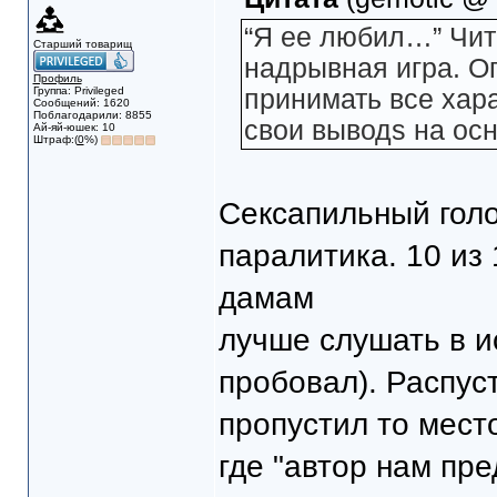
“Я ее любил…” Чит
Старший товарищ
надрывная игра. Оп
Профиль
Группа: Privileged
принимать все хара
Сообщений: 1620
Поблагодарили: 8855
свои выводs на осн
Ай-яй-юшек: 10
Штраф:(
0
%)
Сексапильный голо
паралитика. 10 из
дамам
лучше слушать в и
пробовал). Распус
пропустил то мест
где "автор нам пре