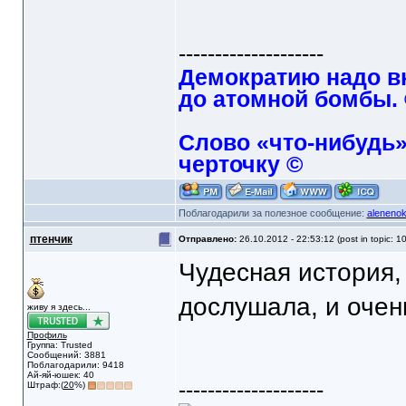
--------------------
Демократию надо в
до атомной бомбы.
Слово «что-нибудь»
черточку ©
Поблагодарили за полезное сообщение:
aleneno
птенчик
Отправлено:
26.10.2012 - 22:53:12 (post in topic: 1
Чудесная история,
дослушала, и очен
живу я здесь...
Профиль
Группа: Trusted
Сообщений: 3881
Поблагодарили: 9418
Ай-яй-юшек: 40
--------------------
Штраф:(
20
%)