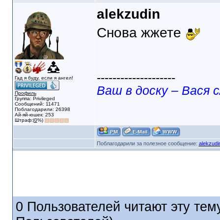
alekzudin
Снова жжете
--------------------
Гад я буду, если я ангел!
Ваш в доску – Вася с
Профиль
Группа: Privileged
Сообщений: 11471
Поблагодарили: 26398
Ай-яй-юшек: 253
Штраф:(
0
%)
Поблагодарили за полезное сообщение:
alekzudi
0 Пользователей читают эту тему