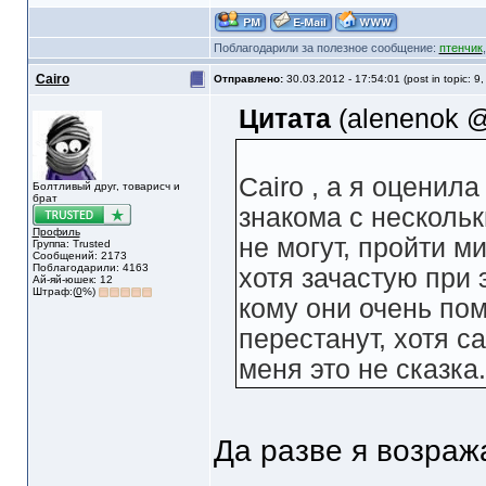
Поблагодарили за полезное сообщение:
птенчик
Cairo
Отправлено:
30.03.2012 - 17:54:01 (post in topic: 9
Цитата
(alenenok @
Cairo , а я оценила
Болтливый друг, товарисч и
брат
знакома с нескольк
Профиль
не могут, пройти м
Группа: Trusted
Сообщений: 2173
Поблагодарили: 4163
хотя зачастую при 
Ай-яй-юшек: 12
Штраф:(
0
%)
кому они очень пом
перестанут, хотя с
меня это не сказка.
Да разве я возраж