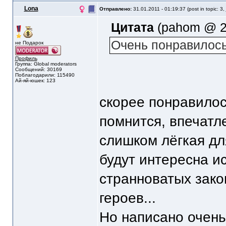
Lona
Отправлено:
31.01.2011 - 01:19:37 (post in topic: 3,
Цитата
(pahom @ 28
Очень понравилось
не Подарок
Профиль
Группа: Global moderators
Сообщений: 30169
Поблагодарили: 115490
Ай-яй-юшек: 123
скорее понравилось
помнится, впечатле
слишком лёгкая дл
будут интересна 
странноватых зак
героев...
Но написано очень