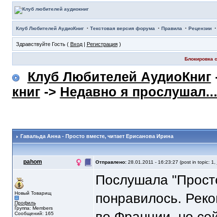
·
·
·
Клуб Любителей АудиоКниг
Текстовая версия форума
Правила
Рецензии
Здравствуйте Гость (
Вход
|
Регистрация
)
Блокировка с
Клуб Любителей АудиоКниг
книг
->
Недавно я прослушал..
Гавальда Анна - Просто вместе
, читает Ерисанова Ирина
pahom
Отправлено:
28.01.2011 - 16:23:27 (post in topic: 1,
Послушала "Прост
Новый Товарищ
понравилось. Рек
Профиль
Группа: Members
во Франции, но сей
Сообщений: 165