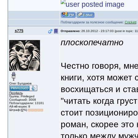
Поблагодарили за полезное сообщение:
Crickett
s775
Отправлено:
26.10.2012 - 23:17:03 (post in topic: 1
плоскопечатно
Честно говоря, мне
книги, хотя может
Олег Булдаков
восхищаться и ста
Профиль
Группа: Privileged
"читать когда грус
Сообщений: 3008
Поблагодарили: 13161
Ай-яй-юшек: 8
стоит позициониро
Штраф:(
0
%)
роман, скорее это
только между мужч