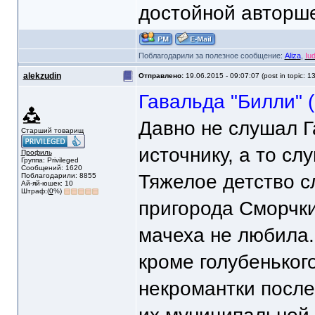
достойной авторше
Поблагодарили за полезное сообщение:
Aliza
,
Iu
alekzudin
Отправлено:
19.06.2015 - 09:07:07 (post in topic: 1
Гавальда "Билли" 
Давно не слушал Г
Старший товарищ
источнику, а то сл
Профиль
Группа: Privileged
Сообщений: 1620
Тяжелое детство с
Поблагодарили: 8855
Ай-яй-юшек: 10
Штраф:(
0
%)
пригорода Сморчки
мачеха не любила.
кроме голубенького
некромантки после