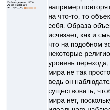
Поблагодарили: ٢٢٧٩١
например повторят
Ай-яй-юшек: 299
Штраф:(
10
%)
на что-то, то объе
себя. Образа объек
исчезает, как и с
что на подобном 
некоторые религио
уровень перехода,
мира не так прост
ведь он наблюдате
существовать, чтоб
мира нет, поскольк
идеального наблюд