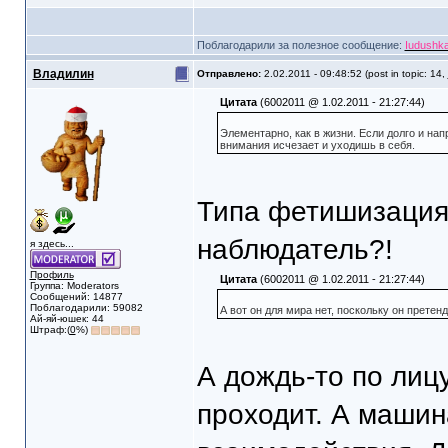
Поблагодарили за полезное сообщение:
Iudushk
Владилин
Отправлено:
2.02.2011 - 09:48:52 (post in topic: 14,
Цитата
(6002011 @ 1.02.2011 - 21:27:44)
Элементарно, как в жизни. Если долго и нап
внимания исчезает и уходишь в себя.
Типа фетишизация 
наблюдатель?!
я здесь...
Профиль
Цитата
(6002011 @ 1.02.2011 - 21:27:44)
Группа: Moderators
Сообщений: 14877
Поблагодарили: 59082
А вот он для мира нет, поскольку он претен
Ай-яй-юшек: 44
Штраф:(
0
%)
А дождь-то по лицу
проходит. А машина