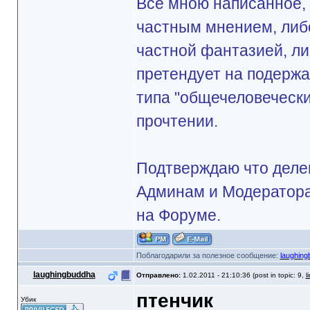
Все мною написанное, 
частным мнением, либ
частной фантазией, ли
претендует на подерж
типа "общечеловечески
прочтении.
Подтверждаю что делег
Админам и Модератора
на Форуме.
Поблагодарили за полезное сообщение:
laughing
laughingbuddha
Отправлено:
1.02.2011 - 21:10:36 (post in topic: 9,
l
птенчик
Убик