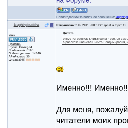
на Форуме.
Поблагодарили за полезное сообщение:
laughing
laughingbuddha
Отправлено:
2.02.2011 - 00:51:26 (post in topic: 12,
Цитата
Убик
отпустил рассказ к читателям - все, он сам
в рассказе написал Никита Владимирович, 
Профиль
Группа: Privileged
Сообщений: 6165
Поблагодарили: 14849
Ай-яй-юшек: 30
Штраф:(
0
%)
Именно!!! Именно!!
Для меня, пожалуй
читатели моих про