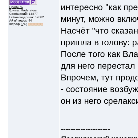
интересно "как пре
Профиль
Группа: Moderators
Сообщений: 14877
минут, можно вклю
Поблагодарили: 59082
Ай-яй-юшек: 44
Штраф:(
0
%)
Насчёт "что сказа
пришла в голову: 
После того как Вл
для него перестал
Впрочем, тут про
- состояние возбуж
он из него срелакс
--------------------