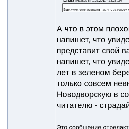
Цитата
(Alexxus @ 1.02.2011 - 23:26:19)
Еще хуже, если извратят так, что за голову
А что в этом плохо
напишет, что увид
представит свой в
напишет, что увид
лет в зеленом бер
только совсем нев
Новодворскую в со
читателю - страда
Это сообщение отредак