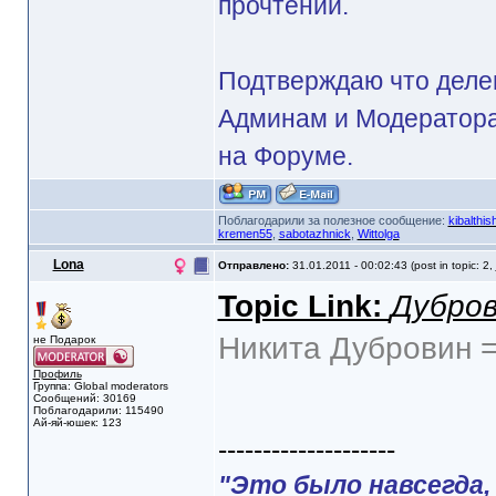
прочтении.
Подтверждаю что делег
Админам и Модератора
на Форуме.
Поблагодарили за полезное сообщение:
kibalthis
kremen55
,
sabotazhnick
,
Wittolga
Lona
Отправлено:
31.01.2011 - 00:02:43 (post in topic: 2,
Topic Link:
Дубров
Никита Дубровин =
не Подарок
Профиль
Группа: Global moderators
Сообщений: 30169
Поблагодарили: 115490
Ай-яй-юшек: 123
--------------------
"Это было навсегда, 