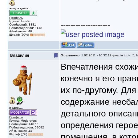
живу я здесь...
Профиль
Группа: Trusted
--------------------
Сообщений: 3881
Поблагодарили: 9418
Ай-яй-юшек: 40
Штраф:(
20
%)
Владилин
Отправлено:
1.02.2011 - 16:32:12 (post in topic: 5,
l
Впечатления схожи
конечно я его пра
их по-другому. Дл
содержание несбал
я здесь...
детального описан
Профиль
Группа: Moderators
определения геро
Сообщений: 14877
Поблагодарили: 59082
Ай-яй-юшек: 44
помещения, в котор
Штраф:(
0
%)