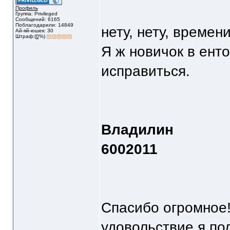
Профиль
Группа: Privileged
Сообщений: 6165
Поблагодарили: 14849
нету, нету, времен
Ай-яй-юшек: 30
Штраф:(
0
%)
Я ж новичок в ент
исправиться.
Владилин
6002011
Спасибо огромное!
удовольствие я по