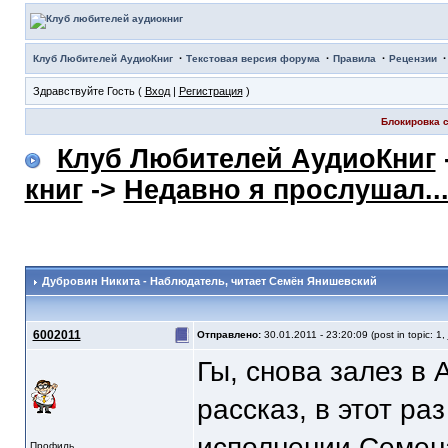
·
·
·
Клуб Любителей АудиоКниг
Текстовая версия форума
Правила
Рецензии
Здравствуйте Гость (
Вход
|
Регистрация
)
Блокировка с
Клуб Любителей АудиоКниг
книг
->
Недавно я прослушал..
Дубровин Никита - Наблюдатель
, читает Семён Янишевский
6002011
Отправлено:
30.01.2011 - 23:20:09 (post in topic: 1,
Гы, снова залез в
рассказ, в этот р
исполнении Семен
Профиль