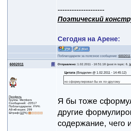
--------------------
Поэтический конст
Сегодня на Арене:
Поблагодарили за полезное сообщение:
6002011
6002011
Отправлено:
1.02.2011 - 16:51:18 (post in topic: 6,
l
Цитата
(Владилин @ 1.02.2011 - 14:45:12)
но сформулировал бы их по-другому
Профиль
Я бы тоже сформул
Группа: Members
Сообщений: -20517
Поблагодарили: ٢٢٧٩١
другие формулиров
Ай-яй-юшек: 299
Штраф:(
10
%)
содержание, чего 