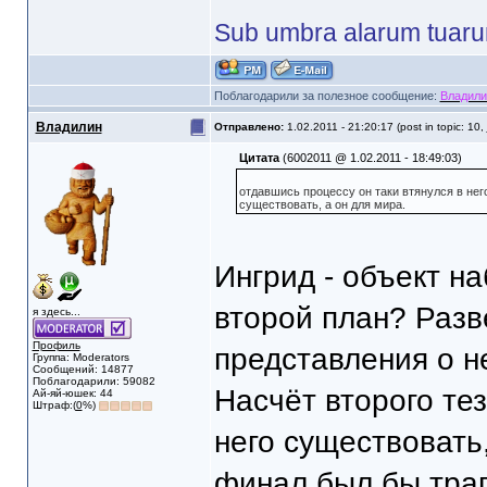
Sub umbra alarum tuar
Поблагодарили за полезное сообщение:
Владили
Владилин
Отправлено:
1.02.2011 - 21:20:17 (post in topic: 10,
Цитата
(6002011 @ 1.02.2011 - 18:49:03)
отдавшись процессу он таки втянулся в него
существовать, а он для мира.
Ингрид - объект н
второй план? Разв
я здесь...
Профиль
представления о н
Группа: Moderators
Сообщений: 14877
Поблагодарили: 59082
Насчёт второго те
Ай-яй-юшек: 44
Штраф:(
0
%)
него существовать,
финал был бы траг