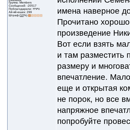
Группа: Members
Сообщений: -20517
имена наверное до
Поблагодарили: ٢٢٧٩١
Ай-яй-юшек: 299
Штраф:(
10
%)
Прочитано хорошо,
произведение Ник
Вот если взять ма
и там разместить 
размеру и многова
впечатление. Мало
еще и открытая ко
не порок, но все в
напряжное впечат
попробуйте провес