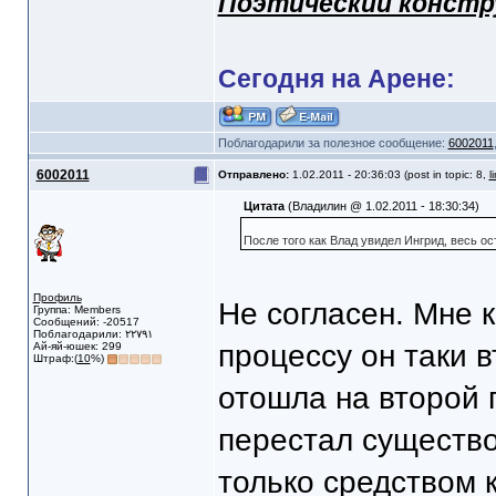
Поэтический конст
Сегодня на Арене:
Поблагодарили за полезное сообщение:
6002011
6002011
Отправлено:
1.02.2011 - 20:36:03 (post in topic: 8,
l
Цитата
(Владилин @ 1.02.2011 - 18:30:34)
После того как Влад увидел Ингрид, весь о
Профиль
Не согласен. Мне 
Группа: Members
Сообщений: -20517
Поблагодарили: ٢٢٧٩١
процессу он таки в
Ай-яй-юшек: 299
Штраф:(
10
%)
отошла на второй п
перестал существо
только средством 