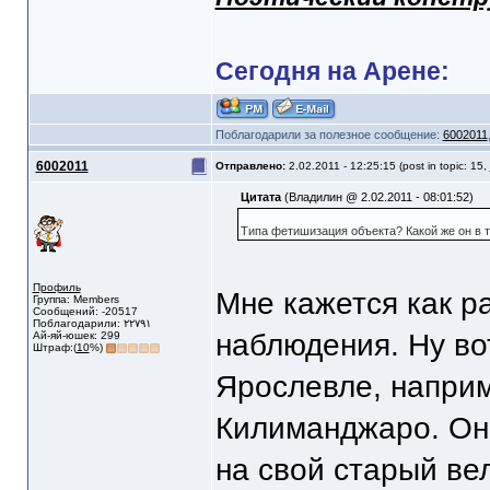
Сегодня на Арене:
Поблагодарили за полезное сообщение:
6002011
6002011
Отправлено:
2.02.2011 - 12:25:15 (post in topic: 15,
Цитата
(Владилин @ 2.02.2011 - 08:01:52)
Типа фетишизация объекта? Какой же он в 
Профиль
Мне кажется как р
Группа: Members
Сообщений: -20517
Поблагодарили: ٢٢٧٩١
наблюдения. Ну во
Ай-яй-юшек: 299
Штраф:(
10
%)
Ярослевле, наприм
Килиманджаро. Он 
на свой старый ве