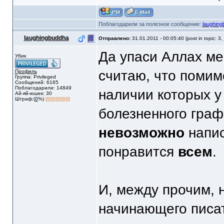
Поблагодарили за полезное сообщение:
laughing
laughingbuddha
Отправлено:
31.01.2011 - 00:05:40 (post in topic: 3,
Да упаси Аллах ме
Убик
считаю, что помим
Профиль
Группа: Privileged
Сообщений: 6165
Поблагодарили: 14849
наличии которых у 
Ай-яй-юшек: 30
Штраф:(
0
%)
болезненного граф
невозможно
напис
понравится
всем
.
И, между прочим, н
начинающего писат