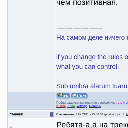
чем позитивная.
--------------------
На самом деле ничего 
if you change the rules 
what you can control.
Sub umbra alarum tuar
Поблагодарили за полезное сообщение:
trya
,
kro
vTinka
,
Cairo
,
Wittolga
,
Rom165
птенчик
Отправлено:
1.02.2011 - 15:50:34 (post in topic: 4,
l
Ребята-а,а на трек