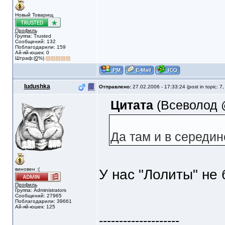
Новый Товарищ
Профиль
Группа: Trusted
Сообщений: 132
Поблагодарили: 159
Ай-яй-юшек: 0
Штраф:(
0
%)
Iudushka
Отправлено:
27.02.2006 - 17:33:24 (post in topic: 7
Цитата
(Всеволод @
Да там и в середи
виновен :(
У нас "Лолиты" не 
Профиль
Группа: Administrators
Сообщений: 27965
Поблагодарили: 39661
Ай-яй-юшек: 125
--------------------