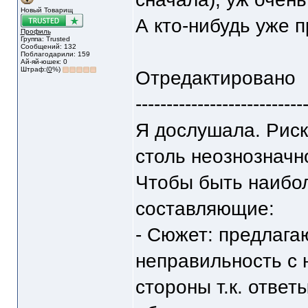
Новый Товарищ
А кто-нибудь уже 
Профиль
Группа: Trusted
Сообщений: 132
Поблагодарили: 159
Ай-яй-юшек: 0
Штраф:(
0
%)
Отредактировано
---------------------------
Я дослушала. Риск
столь неознозначн
Чтобы быть наибол
составляющие:
- Сюжет: предлага
неправильность с 
стороны т.к. ответ