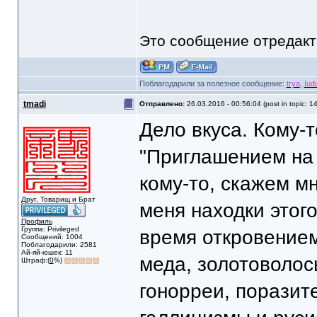
Это сообщение отредак
Поблагодарили за полезное сообщение:
trya
,
Iud
tmadi
Отправлено:
26.03.2016 - 00:56:04 (post in topic: 1
Дело вкуса. Кому-
"Приглашением на 
кому-то, скажем м
Друг, Товарищ и Брат
меня находки этог
Профиль
Группа: Privileged
время откровением
Сообщений: 1004
Поблагодарили: 2581
Ай-яй-юшек: 11
меда, золотоволос
Штраф:(
0
%)
гонорреи, поразит