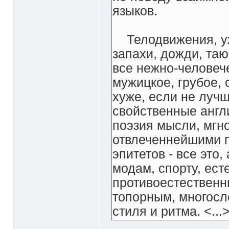
языков.
Телодвижения, уж
запахи, дожди, та
все нежно-человече
мужицкое, грубое, 
хуже, если не лучш
свойственные англ
поэзия мысли, мгн
отвлеченнейшими 
эпитетов - все это,
модам, спорту, ес
противоестественны
топорным, многосл
стиля и ритма. <...