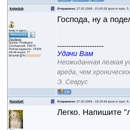
knigolub
Отправлено:
27.02.2006 - 15:45:29 (post in topic: 5
Господа, ну а под
живу я здесь...
Профиль
Группа: Privileged
--------------------
Сообщений: 16974
Поблагодарили: 79306
Удачи Вам
Ай-яй-юшек: 77
Штраф:(
0
%)
Неожиданная легкая у
вреда, чем хроническо
Э. Севрус
NataliaK
Отправлено:
27.02.2006 - 16:19:49 (post in topic: 6
Легко. Напишите "