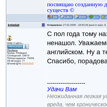
посвящаю созданную да
существ ©
knigolub
Отправлено:
27.02.2006 - 18:50:30 (post in topic: 8
С пол года тому на
ненашол. Уважае
живу я здесь...
английском. Ну а т
Профиль
Группа: Privileged
Сообщений: 16974
Поблагодарили: 79306
Спасибо, порадов
Ай-яй-юшек: 77
Штраф:(
0
%)
--------------------
Удачи Вам
Неожиданная легкая у
вреда, чем хроническо