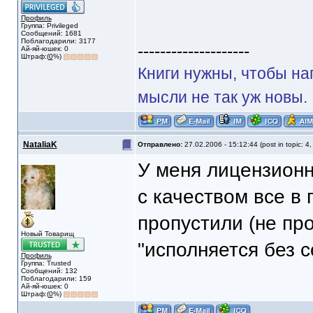
Профиль
Группа: Privileged
Сообщений: 1681
Поблагодарили: 3177
--------------------
Ай-яй-юшек: 0
Штраф:(
0
%)
Книги нужны, чтобы на
мысли не так уж новы.
NataliaK
Отправлено:
27.02.2006 - 15:12:44 (post in topic: 4
У меня лицензионн
с качеством все в 
пропустили (не про
Новый Товарищ
"исполняется без 
Профиль
Группа: Trusted
Сообщений: 132
Поблагодарили: 159
Ай-яй-юшек: 0
Штраф:(
0
%)