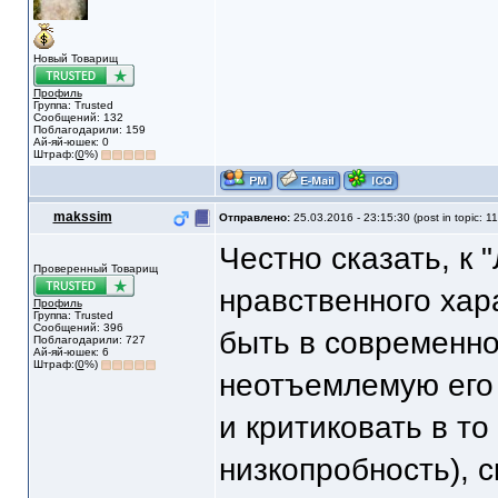
Новый Товарищ
Профиль
Группа: Trusted
Сообщений: 132
Поблагодарили: 159
Ай-яй-юшек: 0
Штраф:(
0
%)
makssim
Отправлено:
25.03.2016 - 23:15:30 (post in topic: 1
Честно сказать, к 
Проверенный Товарищ
нравственного хар
Профиль
Группа: Trusted
Сообщений: 396
быть в современно
Поблагодарили: 727
Ай-яй-юшек: 6
Штраф:(
0
%)
неотъемлемую его 
и критиковать в т
низкопробность), с