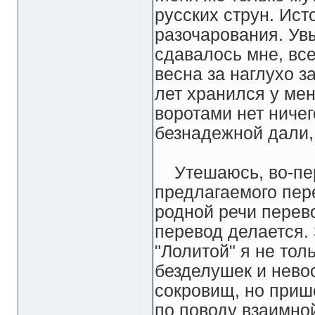
русских струн. Ист
разочарования. Увы
сдавалось мне, все
весна за наглухо з
лет хранился у ме
воротами нет ничег
безнадежной дали, 
Утешаюсь, во-перв
предлагаемого пер
родной речи перево
перевод делается. 
"Лолитой" я не тол
безделушек и нево
сокровищ, но приш
по поводу взаимно