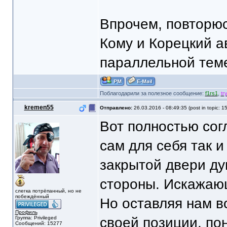
Впрочем, повторюсь
Кому и Корецкий а
параллельной теме
Поблагодарили за полезное сообщение:
f1rs1
,
tr
kremen55
Отправлено:
26.03.2016 - 08:49:35 (post in topic: 1
Вот полностью сог
сам для себя так и
закрытой двери ду
стороны. Искажающ
слегка потрёпанный, но не
побеждённый
Но оставляя нам в
Профиль
Группа: Privileged
своей позиции, по
Сообщений: 15277