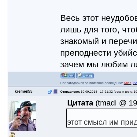
Весь этот неудобо
лишь для того, чт
знакомый и переч
преподнести убийс
зачем мы любим л
Поблагодарили за полезное сообщение:
Koss
,
Ва
kremen55
Отправлено:
19.09.2018 - 17:51:32 (post in topic: 1
Цитата
(tmadi @ 19.
этот смысл им при