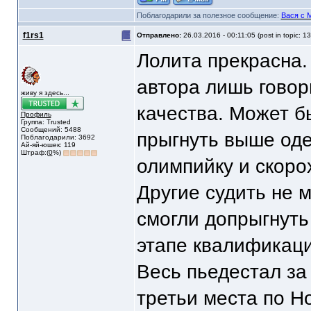
Поблагодарили за полезное сообщение:
Вася с 
f1rs1
Отправлено:
26.03.2016 - 00:11:05 (post in topic: 1
Лолита прекрасна.
автора лишь говор
живу я здесь...
качества. Может бы
Профиль
Группа: Trusted
Сообщений: 5488
прыгнуть выше оде
Поблагодарили: 3692
Ай-яй-юшек: 119
Штраф:(
0
%)
олимпийку и скоро
Другие судить не м
смогли допрыгнуть
этапе квалификаци
Весь пьедестал за
третьи места по Н