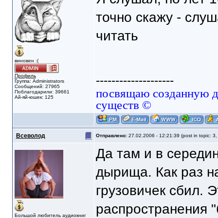
точно скажу - слу
читать
виновен :(
Профиль
--------------------
Группа: Administrators
Сообщений: 27965
посвящаю созданную да
Поблагодарили: 39661
Ай-яй-юшек: 125
существ ©
Всеволод
Отправлено:
27.02.2006 - 12:21:39 (post in topic: 3
Да там и в середи
дырища. Как раз н
грузовичек сбил. 
распространения "
Большой любитель аудиокниг