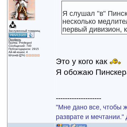
Я слушал "в" Пинск
несколько медлите
первый дивизион, 
Заслуженный товарищ
Профиль
Группа: Privileged
Сообщений: 740
Поблагодарили: 2915
Ай-яй-юшек: 4
Штраф:(
0
%)
Это у кого как
Я обожаю Пинскер
--------------------
"Мне дано все, чтобы 
разврате и мечтании."