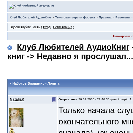
·
·
·
Клуб Любителей АудиоКниг
Текстовая версия форума
Правила
Рецензии
Здравствуйте Гость (
Вход
|
Регистрация
)
Блокировка с
Клуб Любителей АудиоКниг
книг
->
Недавно я прослушал..
Набоков Владимир - Лолита
NataliaK
Отправлено:
26.02.2006 - 22:40:30 (post in topic: 1
Только начала слу
окончательного мн
сначала), уж очен