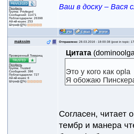
Ваш в доску – Вася с
Профиль
Группа: Privileged
Сообщений: 11471
Поблагодарили: 26398
Ай-яй-юшек: 253
Штраф:(
0
%)
makssim
Отправлено:
28.03.2016 - 18:00:38 (post in topic: 1
Цитата
(dominoolga
Проверенный Товарищ
Профиль
Группа: Trusted
Это у кого как opla
Сообщений: 396
Поблагодарили: 727
Я обожаю Пинскер
Ай-яй-юшек: 6
Штраф:(
0
%)
Согласен, читает о
тембр и манера чте