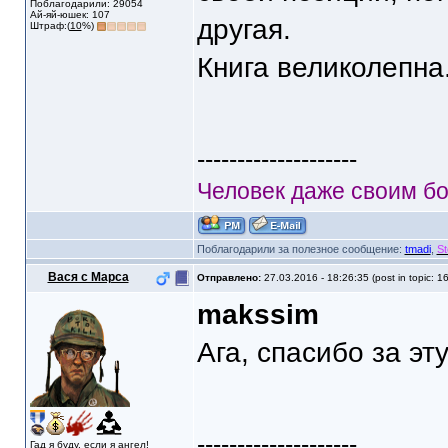
Поблагодарили: 29054
Ай-яй-юшек: 107
другая.
Штраф:(
10
%)
Книга великолепна
--------------------
Человек даже своим бо
Поблагодарили за полезное сообщение:
tmadi
,
St
Вася с Марса
Отправлено:
27.03.2016 - 18:26:35 (post in topic: 1
makssim
Ага, спасибо за эт
--------------------
Гад я буду, если я ангел!