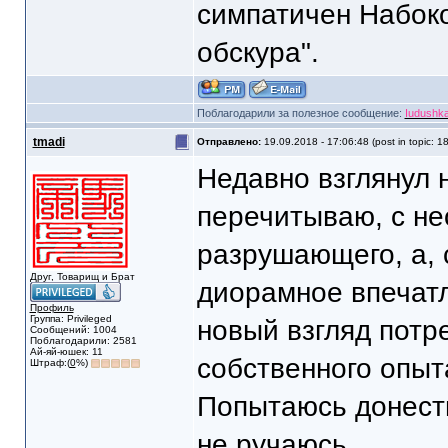
симпатичен Набоко
обскура".
Поблагодарили за полезное сообщение:
Iudushk
tmadi
Отправлено:
19.09.2018 - 17:06:48 (post in topic: 1
Недавно взглянул 
перечитываю, с не
разрушающего, а,
Друг, Товарищ и Брат
диорамное впечатл
Профиль
Группа: Privileged
новый взгляд потр
Сообщений: 1004
Поблагодарили: 2581
Ай-яй-юшек: 11
собственного опыт
Штраф:(
0
%)
Попытаюсь донести
не ручаюсь.