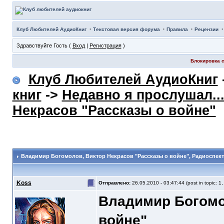
·
·
·
Клуб Любителей АудиоКниг
Текстовая версия форума
Правила
Рецензии
Здравствуйте Гость (
Вход
|
Регистрация
)
Блокировка с
Клуб Любителей АудиоКниг
книг
->
Недавно я прослушал..
Некрасов "Рассказы о войне"
Владимир Богомолов, Виктор Некрасов "Рассказы о войне"
, Радиоспек
Koss
Отправлено:
26.05.2010 - 03:47:44 (post in topic: 1
Владимир Богомо
войне"