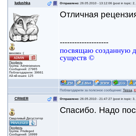
Iudushka
Отправлено:
26.05.2010 - 13:12:06 (post in topic: 2
Отличная рецензия
--------------------
посвящаю созданную да
виновен :(
существ ©
Профиль
Группа: Administrators
Сообщений: 27965
Поблагодарили: 39661
Ай-яй-юшек: 125
Поблагодарили за полезное сообщение:
Tessa
,
K
CRIttER
Отправлено:
26.05.2010 - 21:47:27 (post in topic: 3
Спасибо. Надо пос
Сварливый Дегустатор
Профиль
Группа: Privileged
Сообщений: 16999