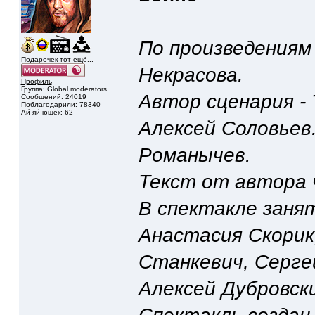
По произведениям
Подарочек тот ещё...
Некрасова.
Профиль
Группа: Global moderators
Автор сценария - 
Сообщений: 24019
Поблагодарили: 78340
Ай-яй-юшек: 62
Алексей Соловьев
Романычев.
Текст от автора 
В спектакле заня
Анастасия Скорик
Станкевич, Серге
Алексей Дубровск