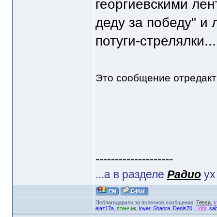
георгиевскими лен
деду за победу" и
потуги-стрелялки...
Это сообщение отредак
--------------------
...а в разделе
Радио
ух
Поблагодарили за полезное сообщение:
Tessa
,
t
elaz17a
,
птенчик
,
loyer
,
Shaora
,
Denis70
,
Light
,
sab