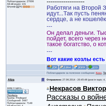
--------------------
Поблагодарили: 27006
Ай-яй-юшек: 131
Работяги на Второй З
Штраф:(
50
%)
идут...Так пусть пен
сердце, а не кошелёк
---
Он делал деньги. Ты
пойдет, всего через 
такое богатство, о ко
---
Вот какие козлы есть
Поблагодарили за полезное сообщение:
Koss
,
Te
Aliza
Отправлено:
27.06.2014 - 20:45:48 (post in topic: 4
Некрасов Викто
живу я здесь...
Рассказы о войн
Профиль
Группа: Privileged
Сообщений: 3487
Поблагодарили: 7149
Ай-яй-юшек: 4