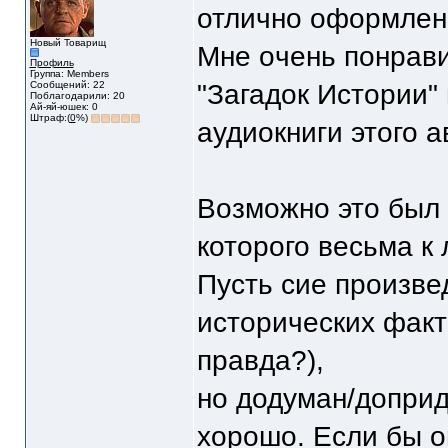
отлично оформленн
Новый Товарищ
Мне oчень понрави
Профиль
Группа: Members
Сообщений: 22
"Загадок Истории"
Поблагодарили: 20
Ай-яй-юшек: 0
Штраф:(
0
%)
аудиокниги этого 
Возможно это был 
которого весьма к
Пусть сие произве
исторических факт
правда?),
но додуман/допри
хорошо. Если бы о