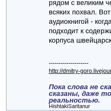
рядом с великим ч
всяких похвал. Во
аудиокнигой - когд
подходит к содерж
корпуса швейцарск
--------------------
http://dmitry-goro.livejo
Пока слова не ск
сказаны, даже т
реальностью.
HishtakiSaritanur