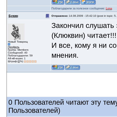
Поблагодарили за полезное сообщение:
Lona
Букин
Отправлено:
14.08.2009 - 15:42:10 (post in topic: 5
Закончил слушать э
(Клюквин) читает!!!
Новый Товарищ
И все, кому я ни с
Профиль
Группа: Members
Сообщений: 40
мнения.
Поблагодарили: 59
Ай-яй-юшек: 1
Штраф:(
0
%)
0 Пользователей читают эту тему
Пользователей)