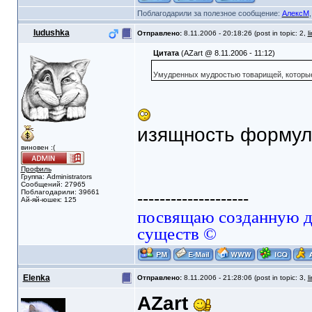
Поблагодарили за полезное сообщение:
АлексМ
Iudushka
Отправлено:
8.11.2006 - 20:18:26 (post in topic: 2,
l
Цитата
(AZart @ 8.11.2006 - 11:12)
Умудренных мудростью товарищей, которые
изящность формул
виновен :(
Профиль
Группа: Administrators
Сообщений: 27965
Поблагодарили: 39661
--------------------
Ай-яй-юшек: 125
посвящаю созданную да
существ ©
Elenka
Отправлено:
8.11.2006 - 21:28:06 (post in topic: 3,
l
AZart