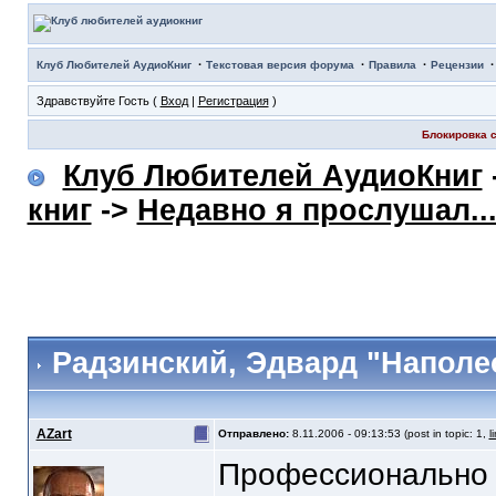
·
·
·
Клуб Любителей АудиоКниг
Текстовая версия форума
Правила
Рецензии
Здравствуйте Гость (
Вход
|
Регистрация
)
Блокировка с
Клуб Любителей АудиоКниг
книг
->
Недавно я прослушал..
Радзинский, Эдвард "Наполе
AZart
Отправлено:
8.11.2006 - 09:13:53 (post in topic: 1,
l
Профессионально 