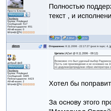
Полностью поддерж
Просто Еленка
текст , и исполнен
Профиль
Группа: Privileged
Сообщений: 517
Поблагодарили: 651
Ай-яй-юшек: 0
Штраф:(
0
%)
dimm
Отправлено:
8.11.2006 - 22:17:27 (post in topic: 4,
l
Цитата
(AZart @ 8.11.2006 - 09:12)
Возможно это был удачный выбор Радзинско
добрый фей
Пусть сие произведение и не основано на 
но додуман/допридуман образ императора о
Профиль
Группа: Privileged
Сообщений: 3495
Поблагодарили: 4423
Хотел бы поправит
Ай-яй-юшек: 2
Штраф:(
0
%)
За основу этого п