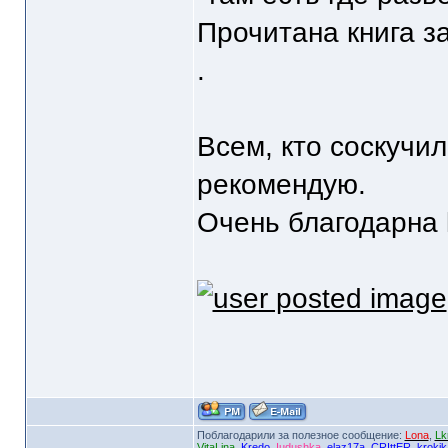
Прочитана книга з
.
Всем, кто соскучи
рекомендую.
Очень благодарна k
Поблагодарили за полезное сообщение:
Lona
,
Lk
VitaLina
,
Kredo
,
Iudushka
,
elaz17a
,
CRIttER
,
krokik