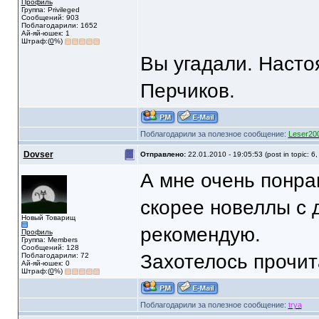
Профиль
Группа: Privileged
Сообщений: 903
Поблагодарили: 1652
Ай-яй-юшек: 1
Штраф:(
0
%)
Вы угадали. Насто
Перчиков.
Поблагодарили за полезное сообщение:
Leser20
Dovser
Отправлено:
22.01.2010 - 19:05:53 (post in topic: 6
А мне очень понра
скорее новеллы с 
Новый Товарищ
рекомендую.
Профиль
Группа: Members
Сообщений: 128
Захотелось прочи
Поблагодарили: 72
Ай-яй-юшек: 0
Штраф:(
0
%)
Поблагодарили за полезное сообщение:
trya