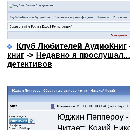
·
·
·
Клуб Любителей АудиоКниг
Текстовая версия форума
Правила
Рецензии
Здравствуйте Гость (
Вход
|
Регистрация
)
Блокировка с
Клуб Любителей АудиоКниг
книг
->
Недавно я прослушал..
детективов
Юджин Пеппероу - Сборник детективов
, читает: Николай Козий
Aliza
Отправлено:
11.01.2010 - 13:21:46 (post in topic: 1,
Юджин Пеппероу -
живу я здесь...
Читает: Козий Ник
Профиль
Группа: Privileged