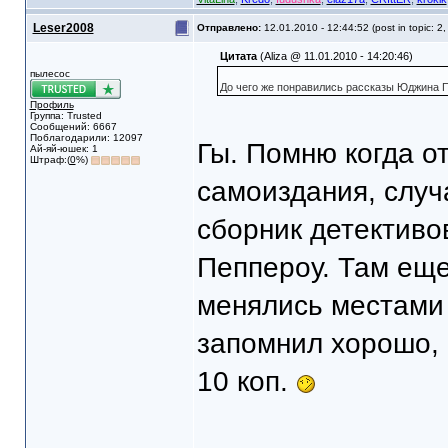
Leser2008
Отправлено:
12.01.2010 - 12:44:52 (post in topic: 2
Цитата
(Aliza @ 11.01.2010 - 14:20:46)
пылесос
До чего же понравились рассказы Юджина П
Профиль
Группа: Trusted
Сообщений: 6667
Поблагодарили: 12097
Гы. Помню когда о
Ай-яй-юшек: 1
Штраф:(
0
%)
самоиздания, случа
сборник детективо
Пеппероу. Там еще
менялись местами 
запомнил хорошо, п
10 коп.