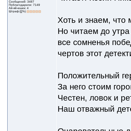
Сообщений: 3487
Поблагодарили: 7149
Ай-яй-юшек: 4
Штраф:(
0
%)
Хоть и знаем, что 
Но читаем до утра
все сомненья побе
чертов этот детект
Положительный ге
За него стоим горо
Честен, ловок и ре
Наш отважный дет