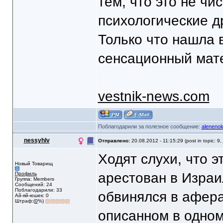
тем, что это не чи
психологические д
Только что нашла 
сенсационный мат
vestnik-news.com
Поблагодарили за полезное сообщение:
aleneno
nessyhlv
Отправлено:
20.08.2012 - 11:15:29 (post in topic: 9,
Ходят слухи, что 
Новый Товарищ
арестован в Израи
Профиль
Группа: Members
Сообщений: 24
Поблагодарили: 33
обвинялся в аферах
Ай-яй-юшек: 0
Штраф:(
0
%)
описанном в одном 