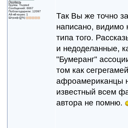
Профиль
Группа: Trusted
Сообщений: 6667
Поблагодарили: 12097
Так Вы же точно за
Ай-яй-юшек: 1
Штраф:(
0
%)
написано, видимо 
типа того. Рассказ
и недоделанные, к
"Бумеранг" ассоци
том как сегрегамей
афроамериканцы н
известный всем фа
автора не помню.