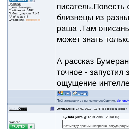
писатель.Повесть 
Профиль
Группа: Privileged
Сообщений: 3487
Поблагодарили: 7149
близнецы из разны
Ай-яй-юшек: 4
Штраф:(
0
%)
раша .Там описаны
может знать только
А рассказ Бумеран
точное - запустил 
ощущение интелле
Поблагодарили за полезное сообщение:
aleneno
Leser2008
Отправлено:
14.01.2010 - 13:57:54 (post in topic: 4
Цитата
(Aliza @ 12.01.2010 - 20:00:15)
пылесос
Вот между прочим интересно- откуда родом 