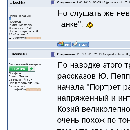
arbechka
Отправлено:
8.02.2010 - 09:05:49 (post in topic: 7,
l
Но слушать же нево
Новый Товарищ
танке".
Профиль
Группа: Members
Сообщений: 173
Поблагодарили: 250
Ай-яй-юшек: 0
Штраф:(
0
%)
Eleonora60
Отправлено:
11.02.2011 - 21:12:09 (post in topic: 8,
По наводке этого 
Заслуженный товарищ
рассказов Ю. Пепп
Профиль
Группа: Trusted
Сообщений: 697
Поблагодарили: 3863
начала "Портрет р
Ай-яй-юшек: 0
Штраф:(
0
%)
напряженный и инт
Козий великолепно
очень похож по то