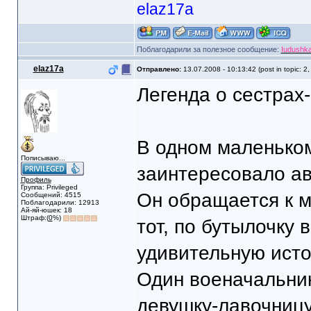
elaz17a
Поблагодарили за полезное сообщение:
Iudushk
elaz17a
Отправлено:
13.07.2008 - 10:13:42 (post in topic: 2
Легенда о сестрах
В одном маленьком
Пописываю...
заинтересовало ав
Профиль
Группа: Privileged
Он обращается к м
Сообщений: 4515
Поблагодарили: 12913
Ай-яй-юшек: 18
Штраф:(
0
%)
тот, по бутылочку 
удивительную ист
Один военачальник
девушку-лавочницу