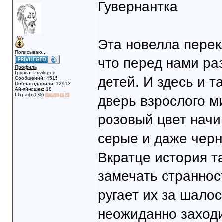
Гувернантка
Эта новелла перек
Пописываю...
что перед нами ра
Профиль
Группа: Privileged
детей. И здесь и 
Сообщений: 4515
Поблагодарили: 12913
Ай-яй-юшек: 18
Штраф:(
0
%)
дверь взрослого м
розовый цвет начи
серые и даже чер
Вкратце история т
замечать страннос
ругает их за шалос
неожиданно заходит