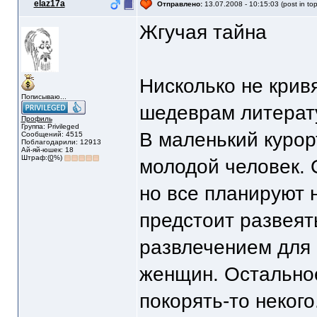
elaz17a
Отправлено:
13.07.2008 - 10:15:03 (post in top
Жгучая тайна
Нисколько не крив
Пописываю...
шедеврам литерат
Профиль
Группа: Privileged
В маленький куро
Сообщений: 4515
Поблагодарили: 12913
Ай-яй-юшек: 18
Штраф:(
0
%)
молодой человек. 
но все планируют н
предстоит развеят
развлечением для 
женщин. Остальное
покорять-то неког