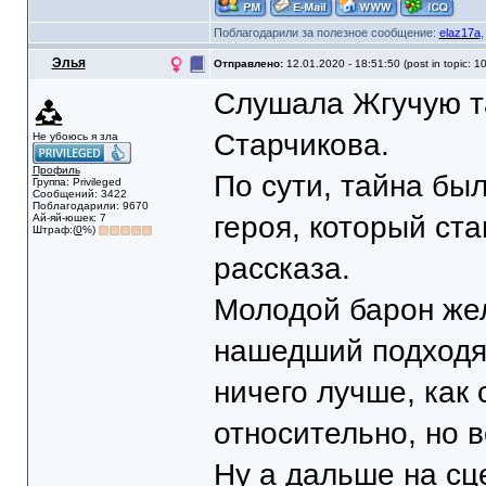
Поблагодарили за полезное сообщение:
elaz17a
Элья
Отправлено:
12.01.2020 - 18:51:50 (post in topic: 1
Слушала Жгучую т
Старчикова.
Не убоюсь я зла
Профиль
По сути, тайна был
Группа: Privileged
Сообщений: 3422
Поблагодарили: 9670
героя, который ст
Ай-яй-юшек: 7
Штраф:(
0
%)
рассказа.
Молодой барон жел
нашедший подходя
ничего лучше, как
относительно, но в
Ну а дальше на сц