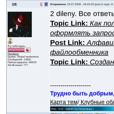
tvk
Отправлено:
15.07.2008 - 18:43:20 (post in topic: 9
2 dileny. Все отве
Topic Link:
Как по
оформлять запро
Post Link:
Алфави
Я у себя одна...
файлообменника
Профиль
Группа: Global moderators
Сообщений: 13801
Topic Link:
Создани
Поблагодарили: 69619
Ай-яй-юшек: 777
--------------------
Трудно быть добрым, 
Карта тем
/
Клубные об