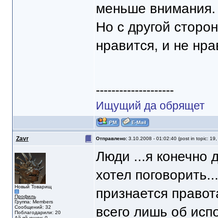
меньше внимания. 
Но с другой сторон
нравится, и не нра
--------------------
Ищущий да обрящет
Zavr
Отправлено:
3.10.2008 - 01:02:40 (post in topic: 19
Люди ...я конечно 
хотел поговорить..
Новый Товарищ
признается правота
Профиль
Группа: Members
Сообщений: 32
всего лишь об испо
Поблагодарили: 20
Ай-яй-юшек: 0