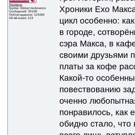
Профиль
Хроники Ехо Макса
Группа: Global moderators
Сообщений: 30169
Поблагодарили: 115490
цикл особенно: как
Ай-яй-юшек: 123
в городе, сотворё
сэра Макса, в каф
своими друзьями п
платы за кофе рас
Какой-то особенны
повествованию зад
оченно любопытна
понравилось, как 
обидно стало, что 