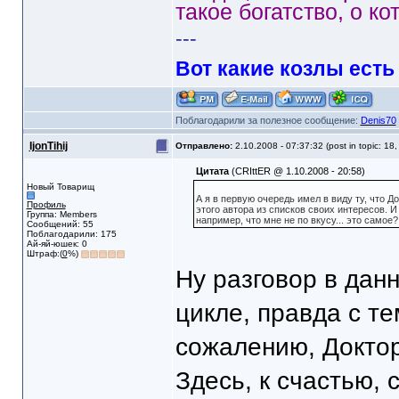
такое богатство, о ко
---
Вот какие козлы есть
Поблагодарили за полезное сообщение:
Denis70
IjonTihij
Отправлено:
2.10.2008 - 07:37:32 (post in topic: 18
Цитата
(CRIttER @ 1.10.2008 - 20:58)
Новый Товарищ
А я в первую очередь имел в виду ту, что Д
Профиль
этого автора из списков своих интересов. И
Группа: Members
например, что мне не по вкусу... это самое?
Сообщений: 55
Поблагодарили: 175
Ай-яй-юшек: 0
Штраф:(
0
%)
Ну разговор в дан
цикле, правда с те
сожалению, Доктор
Здесь, к счастью,