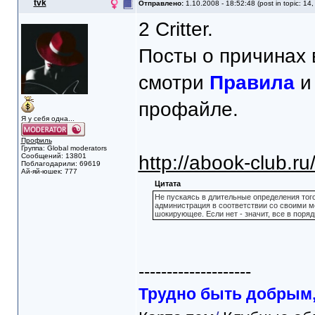
tvk
Отправлено:
1.10.2008 - 18:52:48 (post in topic: 14
2 Critter.
Посты о причинах 
смотри
Правила
и 
профайле.
Я у себя одна...
Профиль
Группа: Global moderators
Сообщений: 13801
http://abook-club.r
Поблагодарили: 69619
Ай-яй-юшек: 777
Цитата
Не пускаясь в длительные определения тог
администрация в соответствии со своими м
шокирующее. Если нет - значит, все в поряд
--------------------
Трудно быть добрым, 