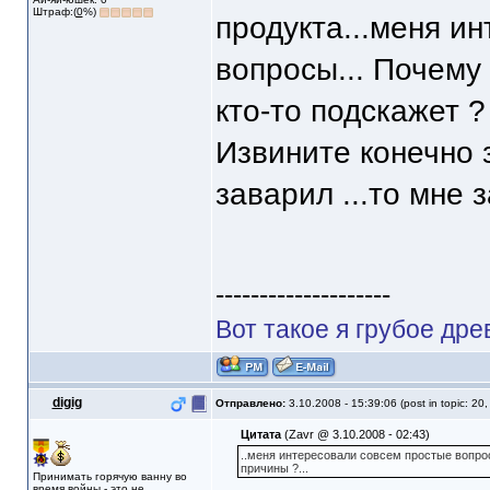
Штраф:(
0
%)
продукта...меня и
вопросы... Почему
кто-то подскажет 
Извините конечно з
заварил ...то мне з
--------------------
Вот такое я грубое дре
digig
Отправлено:
3.10.2008 - 15:39:06 (post in topic: 20
Цитата
(Zavr @ 3.10.2008 - 02:43)
..меня интересовали совсем простые вопрос
причины ?...
Принимать горячую ванну во
время войны - это не