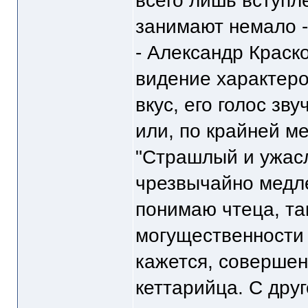
всего лишь вступл
занимают немало -
- Александр Краск
видение характеров
вкус, его голос зв
или, по крайней м
"Страшлый и ужас
чрезвычайно медле
понимаю чтеца, так
могущественности к
кажется, совершен
кеттарийца. С дру