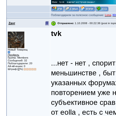
Поблагодарили за полезное сообщение:
Lona
,
Kh
Zavr
Отправлено:
1.10.2008 - 00:22:36 (post in topi
tvk
Новый Товарищ
Профиль
Группа: Members
Сообщений: 32
...нет - нет , спор
Поблагодарили: 20
Ай-яй-юшек: 0
Штраф:(
0
%)
меньшинстве , быт
указанных форумах
повторением уже н
субъективное сравн
от eolla , есть с ч