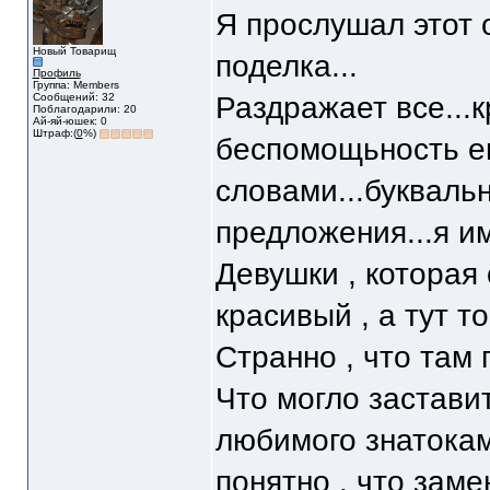
Я прослушал этот о
Новый Товарищ
поделка...
Профиль
Группа: Members
Сообщений: 32
Раздражает все...к
Поблагодарили: 20
Ай-яй-юшек: 0
Штраф:(
0
%)
беспомощьность е
словами...букваль
предложения...я им
Девушки , которая 
красивый , а тут то
Странно , что там
Что могло застави
любимого знатокам
понятно , что заме