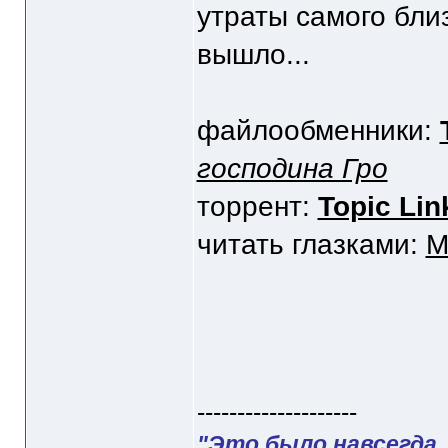
утраты самого близ
вышло...
файлообменники:
господина Гро
торрент:
Topic Lin
читать глазками:
М
--------------------
"Это было навсегда, 