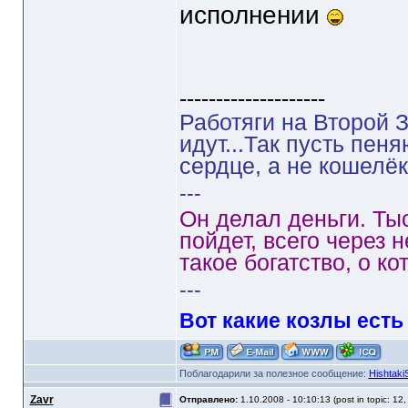
исполнении
--------------------
Работяги на Второй З
идут...Так пусть пен
сердце, а не кошелёк
---
Он делал деньги. Ты
пойдет, всего через 
такое богатство, о ко
---
Вот какие козлы есть
Поблагодарили за полезное сообщение:
HishtakiS
Zavr
Отправлено:
1.10.2008 - 10:10:13 (post in topic: 12