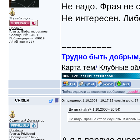
Не надо. Фрая не 
Не интересен. Либ
Я у себя одна...
Профиль
Группа: Global moderators
Сообщений: 13801
Поблагодарили: 69619
Ай-яй-юшек: 777
--------------------
Трудно быть добрым, 
Карта тем
/
Клубные об
Поблагодарили за полезное сообщение:
Iudushk
CRIttER
Отправлено:
1.10.2008 - 19:17:12 (post in topic: 17
Цитата
(tvk @ 1.10.2008 - 20:54)
Не надо. Фрая не стала слушать. В любом и
Сварливый Дегустатор
Профиль
Группа: Privileged
А я в первую очере
Сообщений: 16999