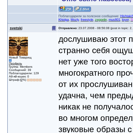
Поблагодарили за полезное сообщение:
HishtakiS
Khiolga
,
Mozly
,
freestyle
,
zeppelin
,
mus801
,
loyer
,
S
svetski
Отправлено:
23.07.2008 - 08:56:08 (post in topic: 2
дослушиваю этот по
странно себя ощу
Новый Товарищ
нет уже того вост
Профиль
Группа: Members
Сообщений: 39
многократного проч
Поблагодарили: 129
Ай-яй-юшек: 0
Штраф:(
0
%)
от их прослушиван
удачна, чем преды
никак не получало
во многом определ
звуковые образы с