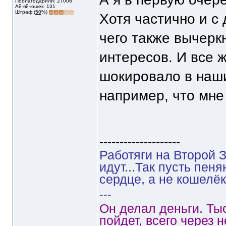
Поблагодарили: 27006
Ай-яй-юшек: 131
Штраф:(
50
%)
Хотя частично и с
чего также вычеркн
интересов. И все 
шокировало в наш
например, что мне 
--------------------
Работяги на Второй З
идут...Так пусть пен
сердце, а не кошелёк
---
Он делал деньги. Ты
пойдет, всего через 