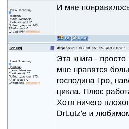
И мне понравилось.
Новый Товарищ
Профиль
Группа: Members
Сообщений: 122
Поблагодарили: 143
Ай-яй-юшек: 0
Штраф:(
0
%)
IjonTihij
Отправлено:
1.10.2008 - 05:01:52 (post in topic: 10
Эта книга - просто
Новый Товарищ
мне нравятся боль
Профиль
Группа: Members
Сообщений: 55
Поблагодарили: 175
господина Гро, на
Ай-яй-юшек: 0
Штраф:(
0
%)
цикла. Плюс работ
Хотя ничего плохо
DrLutz'е и любимо