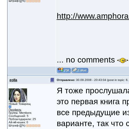
Штраф:(
0
%)
http://www.amphora
... no comments
eolla
Отправлено:
30.09.2008 - 20:43:04 (post in topic: 6
Я тоже прослушал
это первая книга п
Новый Товарищ
Профиль
все предыдущие из
Группа: Members
Сообщений: 5
Поблагодарили: 25
варианте, так что 
Ай-яй-юшек: 0
Штраф:(
0
%)