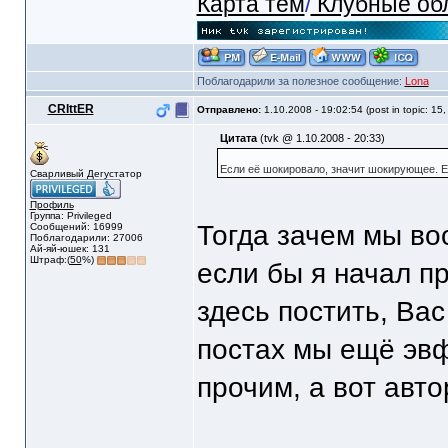
Карта тем
/
Клубные об
Поблагодарили за полезное сообщение:
Lona
CRIttER
Отправлено:
1.10.2008 - 19:02:54 (post in topic: 15
Цитата
(tvk @ 1.10.2008 - 20:33)
Если её шокировало, значит шокирующее. Есл
Сварливый Дегустатор
Профиль
Группа: Privileged
Тогда зачем мы во
Сообщений: 16999
Поблагодарили: 27006
Ай-яй-юшек: 131
Штраф:(
50
%)
если бы я начал п
здесь постить, Ва
постах мы ещё эв
прочим, а вот авт