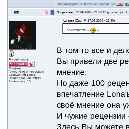
Поблагодарили за полезное сообщение:
Lona
,
Ijo
tvk
Отправлено:
30.09.2008 - 20:54:10 (post in topic: 7
Цитата
(Zavr @ 27.09.2008 - 21:30)
... no comments
В том то все и де
Вы привели две р
Я у себя одна...
Профиль
мнение.
Группа: Global moderators
Сообщений: 13801
Поблагодарили: 69619
Но даже 100 рецен
Ай-яй-юшек: 777
впечатление Lona'
своё мнение она у
И чужие рецензии -
Здесь Вы можете 