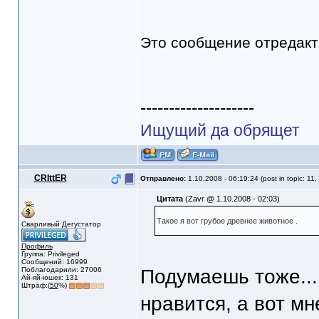
Это сообщение отредак
--------------------
Ищущий да обрящет
CRIttER
Отправлено:
1.10.2008 - 06:19:24 (post in topic: 11,
Цитата
(Zavr @ 1.10.2008 - 02:03)
Такое я вот грубое древнее животное .
Сварливый Дегустатор
Профиль
Группа: Privileged
Сообщений: 16999
Поблагодарили: 27006
Подумаешь тоже...
Ай-яй-юшек: 131
Штраф:(
50
%)
нравится, а вот м