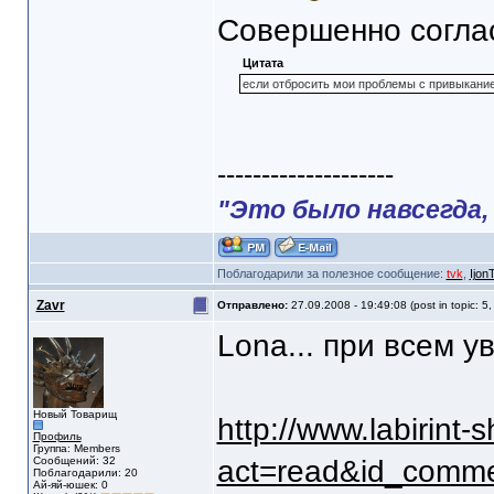
Совершенно согла
Цитата
если отбросить мои проблемы с привыканием
--------------------
"Это было навсегда, 
Поблагодарили за полезное сообщение:
tvk
,
IjonT
Zavr
Отправлено:
27.09.2008 - 19:49:08 (post in topic: 5
Lona... при всем ув
Новый Товарищ
http://www.labirint
Профиль
Группа: Members
Сообщений: 32
act=read&id_comm
Поблагодарили: 20
Ай-яй-юшек: 0