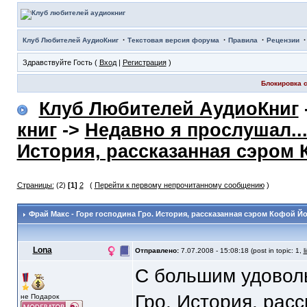
·
·
·
Клуб Любителей АудиоКниг
Текстовая версия форума
Правила
Рецензии
Здравствуйте Гость (
Вход
|
Регистрация
)
Блокировка с
Клуб Любителей АудиоКниг
книг
->
Недавно я прослушал..
История, рассказанная сэром
Страницы:
(2)
[1]
2
(
Перейти к первому непрочитанному сообщению
)
Фрай Макс - Горе господина Гро. История, рассказанная сэром Кофой Й
Lona
Отправлено:
7.07.2008 - 15:08:18 (post in topic: 1,
l
С большим удовол
Гро. История, рас
не Подарок