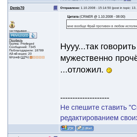
Denis70
Отправлено:
1.10.2008 - 15:14:50 (post in topic: 13
Цитата
(CRIttER @ 1.10.2008 - 08:00)
мне вообще Фрай противен в любом исполн
заглядываю...
Профиль
Нууу...так говорит
Группа: Privileged
Сообщений: 7345
Поблагодарили: 18789
Ай-яй-юшек: 20
мужественно прочёл
Штраф:(
10
%)
...отложил.
--------------------
Не спешите ставить "С
редактированием своих 