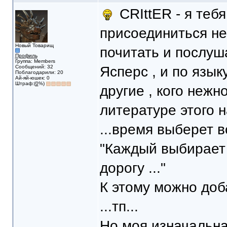
CRIttER - я теб
присоединиться не 
Новый Товарищ
почитать и послуша
Профиль
Группа: Members
Сообщений: 32
Ясперс , и по язык
Поблагодарили: 20
Ай-яй-юшек: 0
Штраф:(
0
%)
другие , кого нежн
литературе этого 
...время выберет вс
"Каждый выбирает 
дорогу ..."
К этому можно доб
...тп...
Но моя изначальна