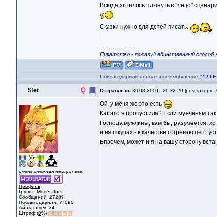
Всегда хотелось плюнуть в "лицо" сценари
Сказки нужно для детей писать.
--------------------
Пиратство - пожалуй единственный способ 
Поблагодарили за полезное сообщение:
CRIttE
Ster
Отправлено:
30.03.2009 - 20:32:20 (post in topic:
Ой, у меня же это есть
Как это я пропустила? Если мужчинам так
Господа мужчины, вам бы, разумеется, хоте
и на шкурах - в качестве согревающего ус
Впрочем, может и я на вашу сторону вст
очень снежная некоролева
Профиль
Группа: Moderators
Сообщений: 27289
Поблагодарили: 77090
Ай-яй-юшек: 34
Штраф:(
0
%)