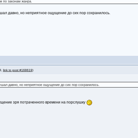
м по законам жанра.
ушал давно, но неприятное ощущение до сих пор сохранилось.
 3,
link to post #168619
)
лушал давно, но неприятное ощущение до сих пор сохранилось.
щущение зря потраченного времени на порслушку