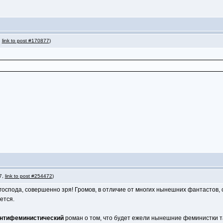
,
link to post #170877
)
 7,
link to post #254472
)
 господа, совершенно зря! Громов, в отличие от многих нынешних фантастов, 
ется.
нтифеминистический
роман о том, что будет ежели нынешние феминистки так