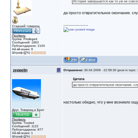
История завершается как то уж не совсе
да просто отвратительное окончание. сл
--------------------
Старший товарищ
Профиль
Группа: Privileged
Сообщений: 1863
Поблагодарили: 2100
Ай-яй-юшек: 9
Штраф:(
0
%)
zeppelin
Отправлено:
30.04.2008 - 22:58:30 (post in topic:
Цитата
да просто отвратительное окончание. с
настолько обидно, что у мне возникло о
Друг, Товарищ и Брат
Профиль
Группа: Trusted
Сообщений: 1122
Поблагодарили: 877
Ай-яй-юшек: 1
Штраф:(
0
%)