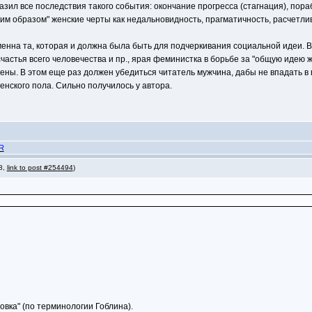
азил все последствия такого события: окончание прогресса (стагнация), пора
 образом" женские черты как недальновидность, прагматичность, расчетливост
менна та, которая и должна была быть для подчеркивания социальной идеи. В 
астья всего человечества и пр., ярая феминистка в борьбе за "общую идею ж
ены. В этом еще раз должен убедиться читатель мужчина, дабы не впадать в
женского пола. Сильно получилось у автора.
R
 8,
link to post #254494
)
вка" (по терминологии Гоблина).