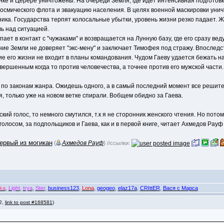
ке и Церере уничтожены. На очереди Земля, где идет интенсивная подготовк
космического флота и эвакуацию населения. В целях военной маскировки уни
ка. Государства терпят колосальные убытки, уровень жизни резко падает. Жи
ь над ситуацией.
ает в контакт с "чужаками" и возвращается на Лунную базу, где его сразу вед
ие Земли не доверяет "экс-мену" и заключает Тимофея под стражу. Впоследс
ие его жизни не входит в планы командования. Чудом Гаеву удается бежать н
вершенным когда то против человечества, а точнее против его мужской части.
 по законам жанра. Ожидешь одного, а в самый последний момент все решите
я, только уже на новом ветке спирали. Вобщем обидно за Гаева.
кий голос, то немного смутился, т.к я не сторонник женского чтения. Но пото
олосом, за подпольщиков и Гаева, как и в первой книге, читает Ахмедов Рауф
ервый из могикан
(
Ахмедов Рауф
)
//ссылки:
ka
,
Light
,
trya
,
Ster
,
business123
,
Lona
,
geogeo
,
elaz17a
,
CRIttER
,
Вася с Марса
 2,
link to post #168581
)