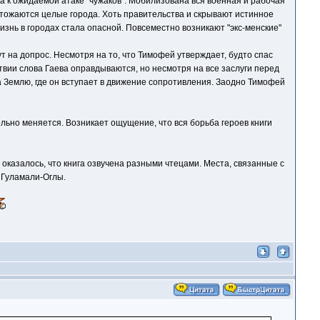
а к ожидаемой атаке "чужаков". Мобилизована вся военная и рабочая
чтожаются целые города. Хоть правительства и скрывают истинное
знь в городах стала опасной. Повсеместно возникают "экс-менские"
ут на допрос. Несмотря на то, что Тимофей утверждает, будто спас
твии слова Гаева оправдываются, но несмотря на все заслуги перед
а Землю, где он вступает в движение сопротивления. Заодно Тимофей
льно меняется. Возникает ощущение, что вся борьба героев книги
м оказалось, что книга озвучена разными чтецами. Места, связанные с
 Гуламали-Оглы.