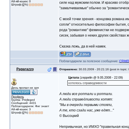
Ай-яй-юшек: 0
силе над мужским полом. И красиво отобр
Штраф:(
0
%)
"замалчиваемые" обычно за "романтическим
С моей точки зрения - концовка романа и
сопли" относительно философии бытия, сч
рода "романтике" феминистки не подверж
сисек, забывая о неких других свойствах 
Сказка ложь, да в ней намек.
Поблагодарили за полезное сообщение:
CRIttE
Paparazzo
Отправлено:
30.03.2009 - 20:21:16 (post in topic:
Цитата
(zeppelin @ 9.05.2008 - 22:09)
хотелось справедливости
День пропал не зря
А люди все роптали и роптали.
Профиль
А люди справедливости хотят:
Группа: Privileged
Сообщений: 4431
"Мы в очереди первыми стояли,
Поблагодарили: Фиг знает
Ай-яй-юшек: 3
А те, кто сзади нас, уже едят..."
Штраф:(
0
%)
© Высоцкий
Непривычная, но ИМХО "правильная концо