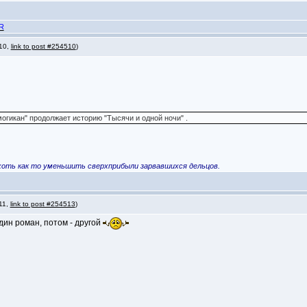
R
 10,
link to post #254510
)
огикан" продолжает историю "Тысячи и одной ночи" .
хоть как то уменьшить сверхприбыли зарвавшихся дельцов.
 11,
link to post #254513
)
дин роман, потом - другой