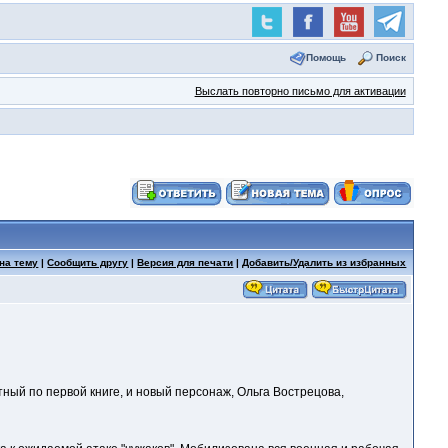
Помощь
Поиск
Выслать повторно письмо для активации
на тему
|
Сообщить другу
|
Версия для печати
|
Добавить/Удалить из избранных
стный по первой книге, и новый персонаж, Ольга Вострецова,