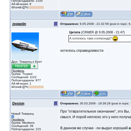
Поблагодарили: 2100
Ай-яй-юшек: 9
Штраф:(
0
%)
zeppelin
Отправлено:
9.05.2008 - 21:32:59 (post in topic: 6
Цитата
(CRIttER @ 9.05.2008 - 21:47)
А хотелось таки хэппиэнда?
хотелось справедливости
Друг, Товарищ и Брат
Профиль
Группа: Trusted
Сообщений: 1122
Поблагодарили: 877
Ай-яй-юшек: 1
Штраф:(
0
%)
Deston
Отправлено:
30.03.2009 - 19:39:29 (post in topic:
Про "отвратительное окончание", это Вы,
Новый Товарищ
смысл. И порой неплохо это у него получа
Профиль
Группа: Members
Сообщений: 39
В данном же случае - он выдал хороший
а
Поблагодарили: 215