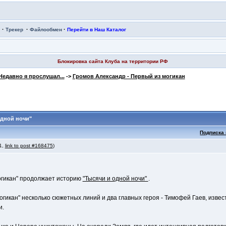
·
·
·
Трекер
Файлообмен
Перейти в Наш Каталог
Блокировка сайта Клуба на территории РФ
Недавно я прослушал...
->
Громов Александр - Первый из могикан
одной ночи"
Подписка 
 1,
link to post #168475
)
огикан" продолжает историю
"Тысячи и одной ночи"
.
могикан" несколько сюжетных линий и два главных героя - Тимофей Гаев, изве
и.