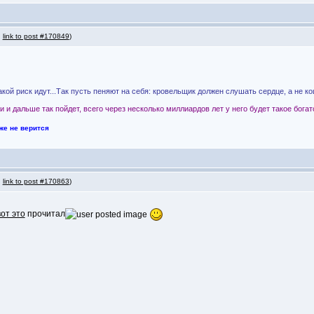
,
link to post #170849
)
акой риск идут...Так пусть пеняют на себя: кровельщик должен слушать сердце, а не к
 и дальше так пойдет, всего через несколько миллиардов лет у него будет такое богатс
же не верится
,
link to post #170863
)
вот это
прочитал