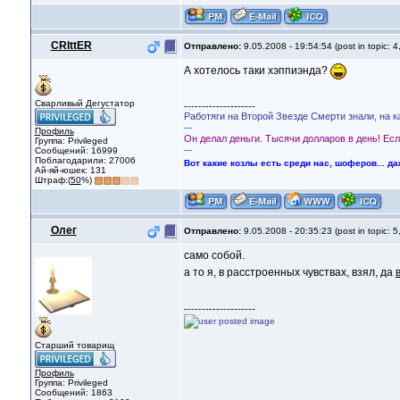
CRIttER
Отправлено:
9.05.2008 - 19:54:54 (post in topic: 4
А хотелось таки хэппиэнда?
Сварливый Дегустатор
--------------------
Работяги на Второй Звезде Смерти знали, на к
---
Профиль
Он делал деньги. Тысячи долларов в день! Если
Группа: Privileged
---
Сообщений: 16999
Поблагодарили: 27006
Вот какие козлы есть среди нас, шоферов... да
Ай-яй-юшек: 131
Штраф:(
50
%)
Олег
Отправлено:
9.05.2008 - 20:35:23 (post in topic: 5
само собой.
а то я, в расстроенных чувствах, взял, да
--------------------
Старший товарищ
Профиль
Группа: Privileged
Сообщений: 1863