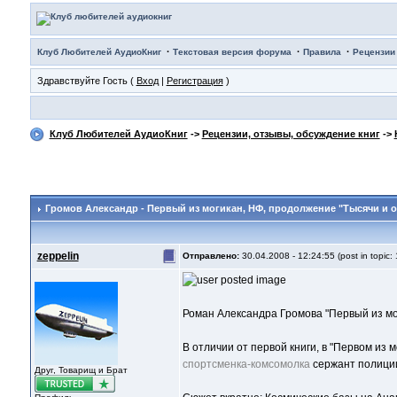
·
·
·
Клуб Любителей АудиоКниг
Текстовая версия форума
Правила
Рецензии
Здравствуйте Гость (
Вход
|
Регистрация
)
Клуб Любителей АудиоКниг
->
Рецензии, отзывы, обсуждение книг
->
Громов Александр - Первый из могикан
, НФ, продолжение "Тысячи и 
zeppelin
Отправлено:
30.04.2008 - 12:24:55 (post in topic:
Роман Александра Громова "Первый из м
В отличии от первой книги, в "Первом из 
спортсменка-комсомолка
сержант полици
Друг, Товарищ и Брат