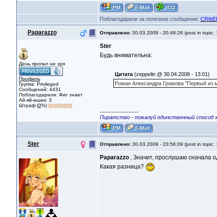
Поблагодарили за полезное сообщение:
CRIttE
Paparazzo
Отправлено:
30.03.2009 - 20:49:26 (post in topic:
Ster
Будь внимательна:
День пропал не зря
Цитата
(zeppelin @ 30.04.2008 - 13:01)
Профиль
Роман Александра Громова "Первый из м
Группа: Privileged
Сообщений: 4431
Поблагодарили: Фиг знает
Ай-яй-юшек: 3
Штраф:(
0
%)
--------------------
Пиратство - пожалуй единственный способ 
Ster
Отправлено:
30.03.2009 - 20:56:09 (post in topic:
Paparazzo
, Значит, прослушаю сначала о
Какая разница?