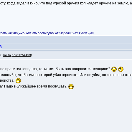
сту, когда видел в кино, что под угрозой оружия коп кладёт оружие на землю,
хоть как то уменьшить сверхприбыли зарвавшихся дельцов.
R
 9,
link to post #254499
)
 не нравится концовка, то, может быть она понравится женщине?
лось бы, чтобы именно герой убил героиню... Или не убил, но за волосы отволо
тройства.
ану. Надо в ближайшее время послушать.