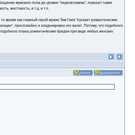
бощение мужского пола до уровня "недочеловека", показал такие
ь, жестокость, и т.д. и т.п.
то время как главный герой мужик Тим Гаев "пускает романтические
енщин", преспокойно и хладнокровно его валит. Потому, что подобного
 подобного плана романтические бредни при виде любых женских