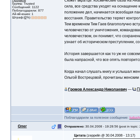
Сюжет вкратце: Космические базы на Анан
Профиль
Группа: Trusted
сила, все средства уходят на оснащение 
Сообщений: 1122
Поблагодарили: 877
положение дел, начинается всеобщая пани
Ай-яй-юшек: 1
Штраф:(
0
%)
восстания. Правительство теряет контрол
Тем временем Тим Гаев благополучно вступ
человечество от уничтожения, командован
человечеством, он понимет, что сохранен
узнает об историческом преступлении, со
История завершается как то уж не совсем
была напрасной, что все опять повторитс
Когда начал слушать книгу и услышал женс
Ольгой Вострецовой, прочитаны женским г
П
Громов Александр Николаевич
—
Поблагодарили за полезное сообщение:
Iudush
Олег
Отправлено:
30.04.2008 - 19:28:56 (post in topic:
Цитата
(zeppelin @ 30.04.2008 - 13:17)