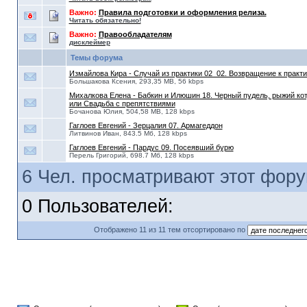
Важно:
Правила подготовки и оформления релиза.
Читать обязательно!
Важно:
Правообладателям
дисклеймер
Темы форума
Измайлова Кира - Случай из практики 02_02. Возвращение к практи
Большакова Ксения, 293,35 MB, 56 kbps
Михалкова Елена - Бабкин и Илюшин 18. Черный пудель, рыжий кот
или Свадьба с препятствиями
Бочанова Юлия, 504,58 MB, 128 kbps
Гаглоев Евгений - Зерцалия 07. Армагеддон
Литвинов Иван, 843.5 Мб, 128 kbps
Гаглоев Евгений - Пардус 09. Посеявший бурю
Перель Григорий, 698.7 Мб, 128 kbps
6 Чел. просматривают этот фору
0 Пользователей:
Отображено 11 из 11 тем отсортировано по