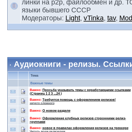
линки на p2p, файлообмен и др. 
языки бывшего СССР
Модераторы:
Light
,
vTinka
,
tav
,
Mod
Аудиокниги - релизы. Ссылк
Тема
Важные темы
Важно:
Просьба указывать темы с неработающими ссылками
(Страниц
1
2
3
...24
)
Важно:
Требуется помощь с оформлением релизов!
ничего сложного
Важно:
О новом разделе
Важно:
Оформление клубных релизов сторонними релиз-
группами
Важно:
новое в правилах оформления релизов на треккере
Читать всем релизерам