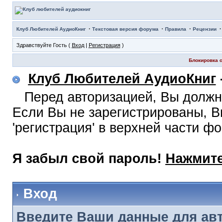
·
·
·
Клуб Любителей АудиоКниг
Текстовая версия форума
Правила
Рецензии
Здравствуйте Гость (
Вход
|
Регистрация
)
Блокировка с
Клуб Любителей АудиоКниг
Перед авторизацией, Вы должн
Если Вы не зарегистрированы, В
'регистрация' в верхней части ф
Я забыл свой пароль!
Нажмите
Вход
Введите Ваши данные для ав