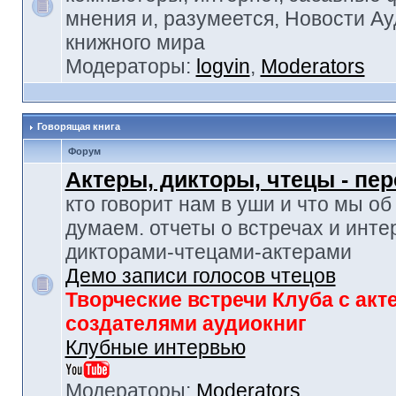
мнения и, разумеется, Новости Ау
книжного мира
Модераторы:
logvin
,
Moderators
Говорящая книга
Форум
Актеры, дикторы, чтецы - пе
кто говорит нам в уши и что мы об
думаем. отчеты о встречах и инте
дикторами-чтецами-актерами
Демо записи голосов чтецов
Творческие встречи Клуба с акт
создателями аудиокниг
Клубные интервью
Модераторы:
Moderators