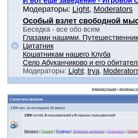
И вот еще заведение - Игровой 
Модераторы:
Light
,
Moderators
Особый взлет свободной мы
Беседка - все обо всем
Глазами нашими. Путешественник
Цитатник
Кошатникам нашего Клуба
Село Абуканчиково и его обитател
Модераторы:
Light
,
trya
,
Moderator
Администрация
|
Активные т
Статистика форума
1359 чел. за последние 15 минут
1359
гостей,
0
пользователей и
0
скрытых пользователей
Members
|
Trusted
|
Privileged
|
Moderator assistants
|
Moderators
|
Global