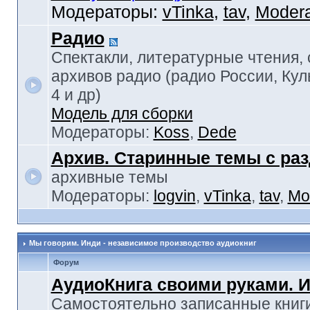
Модераторы:
vTinka
,
tav
,
Modera
Радио
Спектакли, литературные чтения,
архивов радио (радио России, Кул
4 и др)
Модель для сборки
Модераторы:
Koss
,
Dede
Архив. Старинные темы с ра
архивные темы
Модераторы:
logvin
,
vTinka
,
tav
,
Mo
Мы говорим. Инди - независимое производство аудиокниг
Форум
АудиоКнига своими руками. 
Самостоятельно записанные книги