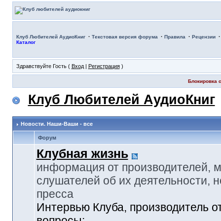
·
·
·
Клуб Любителей АудиоКниг
Текстовая версия форума
Правила
Рецензии
Каталог
Здравствуйте Гость (
Вход
|
Регистрация
)
Блокировка с
Клуб Любителей АудиоКниг
Новости. Наши-Ваши - все
Форум
Клубная жизнь
информация от производителей, 
слушателей об их деятельности, н
пресса
Интервью Клуба, производитель о
вопросы: