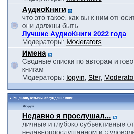
АудиоКниги
что это такое, как вы к ним относи
они должны быть
Лучшие АудиоКниги 2022 года
Модераторы:
Moderators
Имена
Сводные списки по авторам и гов
книгам
Модераторы:
logvin
,
Ster
,
Moderato
Рецензии, отзывы, обсуждение книг
Форум
Недавно я прослушал...
личные и глубоко субъективные о
недавнопрослушанном и с удовол