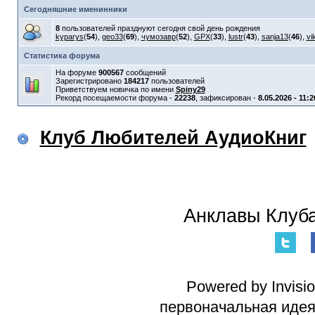
Сегодняшние именинники
8
пользователей празднуют сегодня свой день рождения
kyparys
(
54
),
geo33
(
69
),
чумозавр
(
52
),
GPX
(
33
),
lustr
(
43
),
sanja13
(
46
),
vi
Статистика форума
На форуме
900567
сообщений
Зарегистрировано
184217
пользователей
Приветствуем новичка по имени
Spiny29
Рекорд посещаемости форума -
22238
, зафиксирован -
8.05.2026 - 11:2
Клуб Любителей АудиоКниг
Анклавы Клуба
Powered by Invisi
первоначальная идея 