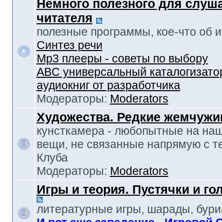
Немного полезного для слуш
читателя
полезные программы, кое-что об и-т
Синтез речи
Mp3 плееры - советы по выбору
ABC универсальный каталогизато
аудиокниг от разработчика
Модераторы:
Moderators
Художества. Редкие жемчуж
кунсткамера - любопытные на наш
вещи, не связанные напрямую с т
Клуба
Модераторы:
Moderators
Игры и теория. Пустячки и г
литературные игры, шарады, бур