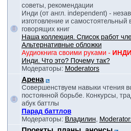
советы, рекомендации
Инди (от англ. independent) - нез
изготовление и самостоятельный в
говорящих книг
Наша коллекция. Список работ чл
Альтернативные обложки
Аудиокнига своими руками -
ИНД
Инди. Что это? Почему так?
Модераторы:
Moderators
Арена
Совершенствуем навыки чтения в
постоянной борьбе. Конкурсы, тр
абук баттлы
Парад баттлов
Модераторы:
Владилин
,
Moderator
Проекты, планы, анонсы