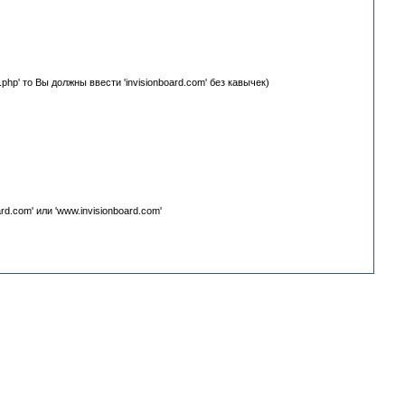
php' то Вы должны ввести 'invisionboard.com' без кавычек)
d.com' или 'www.invisionboard.com'