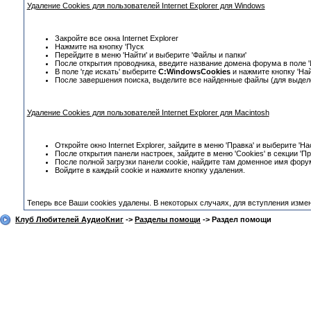
Удаление Cookies для пользователей Internet Explorer для Windows
Закройте все окна Internet Explorer
Нажмите на кнопку 'Пуск
Перейдите в меню 'Найти' и выберите 'Файлы и папки'
После открытия проводника, введите название домена форума в поле 'Иск
В поле 'где искать' выберите
C:WindowsCookies
и нажмите кнопку 'Най
После завершения поиска, выделите все найденные файлы (для выдел
Удаление Cookies для пользователей Internet Explorer для Macintosh
Откройте окно Internet Explorer, зайдите в меню 'Правка' и выберите 'На
После открытия панели настроек, зайдите в меню 'Cookies' в секции 'П
После полной загрузки панели cookie, найдите там доменное имя форума (
Войдите в каждый cookie и нажмите кнопку удаления.
Теперь все Ваши cookies удалены. В некоторых случаях, для вступления изме
Клуб Любителей АудиоКниг
->
Разделы помощи
-> Раздел помощи