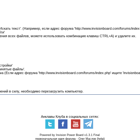
ать текст'. (Например, если адрес форума 'http://www.invisionboard.com/forums/index.
ти'
ения всех файлов, можете использовать комбинацию клавиш CTRL+A) и удалите их.
стройки'
ринятые файлы'.
Если адрес форума 'http://www.invisionboard.com/forums/index.php' ищите 'invisionboar
нений в силу, необходимо перезагрузить компьютер.
Анклавы Клуба в социальных сетях:
Powered by Invision Power Board v1.3.1 Final
первоначальная идея форума - Олег Маслов (helgi)