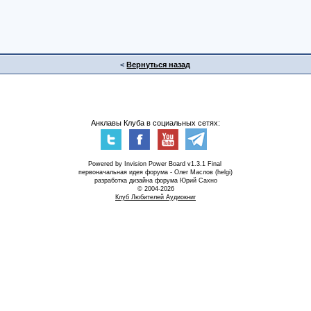
<
Вернуться назад
Анклавы Клуба в социальных сетях:
Powered by Invision Power Board v1.3.1 Final
первоначальная идея форума - Олег Маслов (helgi)
разработка дизайна форума Юрий Сахно
© 2004-2026
Клуб Любителей Аудиокниг