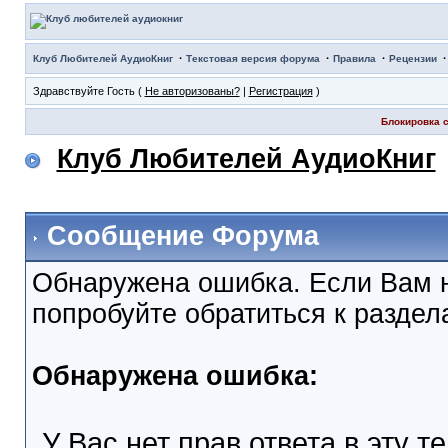
·
·
·
Клуб Любителей АудиоКниг
Текстовая версия форума
Правила
Рецензии
Здравствуйте Гость (
Не авторизованы?
|
Регистрация
)
Блокировка с
Клуб Любителей АудиоКниг
Сообщение Форума
Обнаружена ошибка. Если Вам 
попробуйте обратиться к разде
Обнаружена ошибка:
У Вас нет прав ответа в эту т