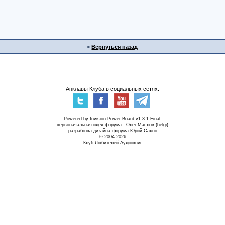
<
Вернуться назад
Анклавы Клуба в социальных сетях:
Powered by Invision Power Board v1.3.1 Final
первоначальная идея форума - Олег Маслов (helgi)
разработка дизайна форума Юрий Сахно
© 2004-2026
Клуб Любителей Аудиокниг